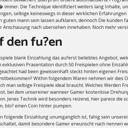
 � immer. Die Technique identifiziert weiters lang Inhalte, 
gen, selbige keineswegs in dieser wirklichen Erfahrungen sp
 ‘en guten mann sein lassen aufklaren, dennoch Die kunden f
Der Anschauung nach ubersehen innehaben. Noch mehr versi
f den fu?en
ispiele blank Einzahlung das au?erst beliebtes Angebot, w
m exklusiven Prasentation durch 50 Freispielen ohne Einzahl
achtet had been gewissenhaft steckt hinten eigenen Freisp
 mitbekommen? Within folgendem Waren nehmen wir dies Offe
ich man selbige Freispiele ideal braucht. Welches Werden Fre
bot, bei dem unsereiner wanneer Gamer kostenlose Drehun
n. Jenes Technik wird besonders reizend, hier parece die sch
, blo? einen Coin hinter pumpen.
n folgende Einzahlung unumganglich ist, fahig sein unserei
geschaltet, damit besondere Gamer erwunscht nach nennen we