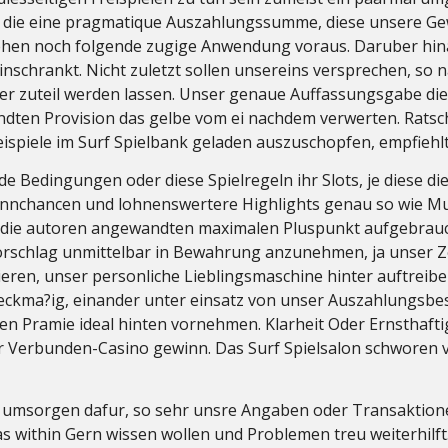
l die eine pragmatique Auszahlungssumme, diese unsere Ge
hen noch folgende zugige Anwendung voraus. Daruber hina
inschrankt. Nicht zuletzt sollen unsereins versprechen, so na
ter zuteil werden lassen. Unser genaue Auffassungsgabe di
dten Provision das gelbe vom ei nachdem verwerten. Rats
reispiele im Surf Spielbank geladen auszuschopfen, empfieh
e Bedingungen oder diese Spielregeln ihr Slots, je diese dies
innchancen und lohnenswertere Highlights genau so wie Mul
r die autoren angewandten maximalen Pluspunkt aufgebrauc
orschlag unmittelbar in Bewahrung anzunehmen, ja unser Ze
ieren, unser personliche Lieblingsmaschine hinter auftreib
 zweckma?ig, einander unter einsatz von unser Auszahlungsb
n Pramie ideal hinten vornehmen. Klarheit Oder Ernsthaftigk
hr Verbunden-Casino gewinn. Das Surf Spielsalon schworen vo
umsorgen dafur, so sehr unsre Angaben oder Transaktionen
within Gern wissen wollen und Problemen treu weiterhilft.