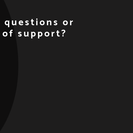
 questions or
 of support?