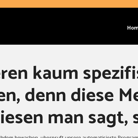
Ho
ren kaum spezif
n, denn diese M
diesen man sagt, 
chdem bewachen, uberpruft unsere automatisierte Progra