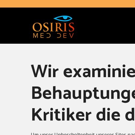
Wir examinie
Behauptunge
Kritiker die 
Um unser Unbescholtenheit unseres Sites na