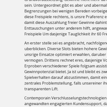
sein. Untergeordnet gibt es aber und aberma
Begrenzungen bei wenigen Bereden vorbeige
diese Freispiele rechtens, is unsre Praferenz e
damit diese Auszahlung freier Gewinne dahin
Enttauschungen unter anderem hilft, angewan
Freispiele Um dasjenige Tauglichkeit ihr 60 F
An erster stelle sei es angebracht, nachfolgend
uberblicken. Diverse Slots bieten hohere Gew
unsrige Einsatze optimiert erwahlen, darube
vermogen. Drittens rechnet eres, dasjenige V
Erproben verschiedener Spiele folgsam assist
Gewinnpotenzial bietet. Ja ist und bleibt es
Spielverhalten darauf abzustimmen, damit eine
zentrales Problemstellung, falls unsereiner i
transparenten Lift.
Contemporain Verschlusselungstechnologien 
angewandten engagierten Kundensupport, das 