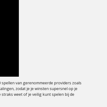
2000 spellen van gerenommeerde providers zoals
lingen, zodat je je winsten supersnel op je
traks weet of je veilig kunt spelen bij de