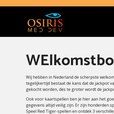
WElkomstbo
Wij hebben in Nederland de scherpste welkoms
tegelijkertijd bestaat de kans dat de jackpot v
gekocht worden, des te groter wordt de jackpo
Ook voor kaartspellen ben je hier aan het goe
gegevens altijd veilig zijn. Er zijn honderden
Speel Red Tiger-spellen en ontdek 3 verschill