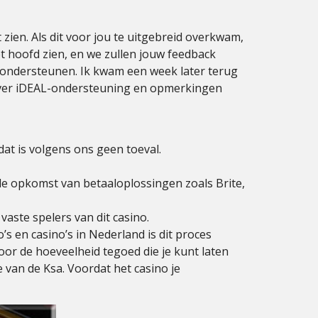
t zien. Als dit voor jou te uitgebreid overkwam,
t hoofd zien, en we zullen jouw feedback
 ondersteunen. Ik kwam een week later terug
l over iDEAL-ondersteuning en opmerkingen
at is volgens ons geen toeval.
n de opkomst van betaaloplossingen zoals Brite,
aste spelers van dit casino.
’s en casino’s in Nederland is dit proces
voor de hoeveelheid tegoed die je kunt laten
ie van de Ksa. Voordat het casino je