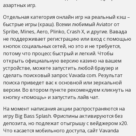
азартных игр.
Отдельная категория онлайн игр на реальный кэш –
быстрые игры (краш). Всеми любимый Aviator от
Spribe, Mines, Aero, Plinko, Crash X, и другие. Вавада
не поддерживает регистрацию или вход с помощью
кнопок социальных сетей, но это и не требуется,
потому что процесс быстрый и легкий. Чтобы
открыть официальную версию казино на вашем
устройстве, можете запустить любой браузер и
сделать поисковый запрос Vavada com. Результат
поиска приведет вас к основной или зеркальной
версии. Во втором пункте рекомендуем кликнуть на
кнопку «помощь» и запустить лайв чат.
На момент написания акции распространяются на
игру Big Bass Splash. Фриспины активируются без
депозита, но подлежат отыгрышу с вейджером x20.
Что касается мобильного доступа, сайт Vavanda