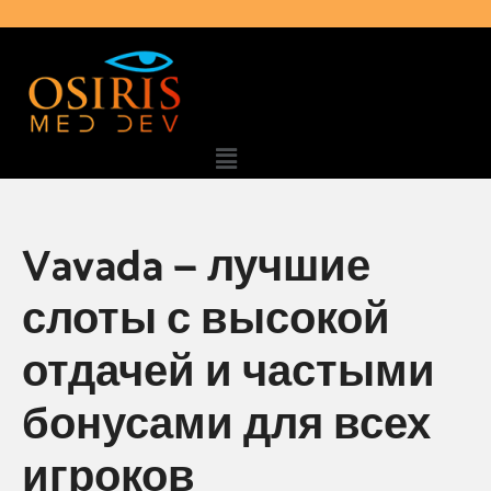
Vavada — лучшие
слоты с высокой
отдачей и частыми
бонусами для всех
игроков