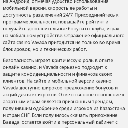
на Андроид, отмечая удобство использования
мобильной версии, скорость ее работы и
доступность развлечений 24/7. Присоединяйтесь к
программе лояльности, повышайте рейтинг и
получайте дополнительные бонусы от клуба, играя
на мобильном устройстве. Отражение официального
сайта casino Vavada пригодится не только во время
блокировок, но и технических работ.
Безопасность играет критическую роль в опыте
онлайн казино, и Vavada серьезно подходит к
защите конфиденциальности и финансов своих
клиентов. На сайте и мобильной версии казино
Vavada доступно широкое предложение бонусов и
акций для всех игроков. Ответственное отношение к
азартным играм является признанным трендом,
получившим одобрение среди игроков из Казахстана
и стран СНГ. Если получилось скачать приложение
Вавада, остается войти в персональный кабинет с