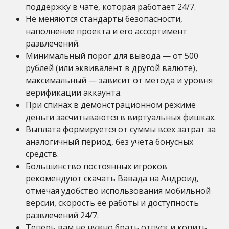
поддержку в чате, которая работает 24/7.
Не меняются стандарты безопасности,
наполнение проекта и его ассортимент
развлечений.
Минимальный порог для вывода — от 500
рублей (или эквивалент в другой валюте),
максимальный — зависит от метода и уровня
верификации аккаунта.
При спинах в демонстрационном режиме
деньги засчитываются в виртуальных фишках.
Выплата формируется от суммы всех затрат за
аналогичный период, без учета бонусных
средств.
Большинство постоянных игроков
рекомендуют скачать Вавада на Андроид,
отмечая удобство использования мобильной
версии, скорость ее работы и доступность
развлечений 24/7.
Теперь вам не нужно брать отпуск и копить