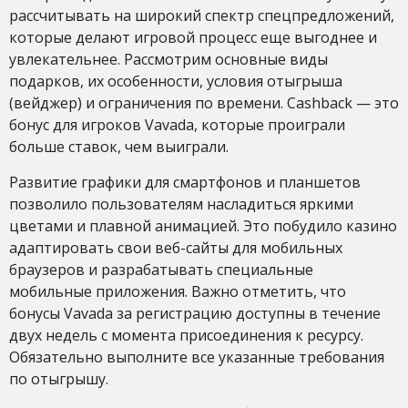
рассчитывать на широкий спектр спецпредложений,
которые делают игровой процесс еще выгоднее и
увлекательнее. Рассмотрим основные виды
подарков, их особенности, условия отыгрыша
(вейджер) и ограничения по времени. Cashback — это
бонус для игроков Vavada, которые проиграли
больше ставок, чем выиграли.
Развитие графики для смартфонов и планшетов
позволило пользователям насладиться яркими
цветами и плавной анимацией. Это побудило казино
адаптировать свои веб-сайты для мобильных
браузеров и разрабатывать специальные
мобильные приложения. Важно отметить, что
бонусы Vavada за регистрацию доступны в течение
двух недель с момента присоединения к ресурсу.
Обязательно выполните все указанные требования
по отыгрышу.