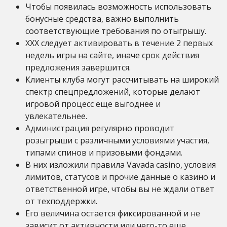
Чтобы появилась возможность использовать
бонусные средства, важно выполнить
соответствующие требования по отыгрышу.
ХХХ следует активировать в течение 2 первых
недель игры на сайте, иначе срок действия
предложения завершится.
Клиенты клуба могут рассчитывать на широкий
спектр спецпредложений, которые делают
игровой процесс еще выгоднее и
увлекательнее.
Администрация регулярно проводит
розыгрыши с различными условиями участия,
типами спинов и призовыми фондами.
В них изложили правила Vavada casino, условия
лимитов, статусов и прочие данные о казино и
ответственной игре, чтобы вы не ждали ответ
от техподдержки.
Его величина остается фиксированной и не
зависит от активности или чего-то еще.