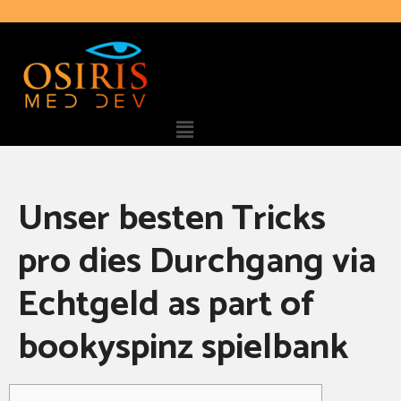
Unser besten Tricks
pro dies Durchgang via
Echtgeld as part of
bookyspinz spielbank