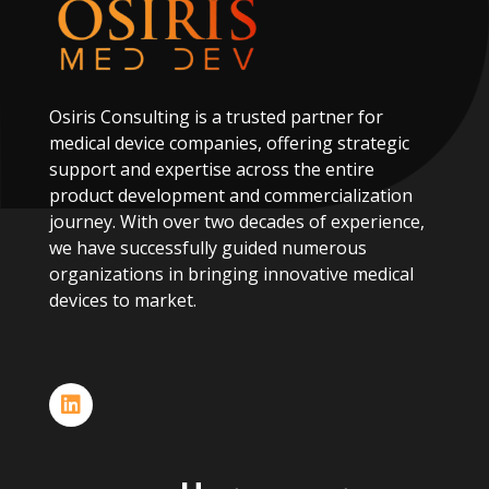
Osiris
Consulting
is
a
trusted
partner
for
medical
device
companies,
offering
strategic
support
and
expertise
across
the
entire
product
development
and
commercialization
journey.
With
over
two
decades
of
experience,
we
have
successfully
guided
numerous
organizations
in
bringing
innovative
medical
devices
to
market.