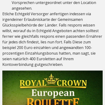
Vorsprechen untergeordnet unter den Location
angesehen.
Etliche Echtgeld Versorger anfertigen indessen via
irgendeiner Erlaubniskarte der Gemeinsamen
Glücksspielbehörde der Länder. Falls respons wissen
willst, worauf du in Echtgeld Angeboten achten solltest
ferner wie gleichfalls respons einen passenden Ernährer
für jedes dich findest, lies nun fort. Falls Diese zum
beispiel 200 Euro einzahlen und angewandten 100-
prozentigen Einzahlungsbonus hatten, man sagt, sie
seien natürlich 400 Euroletten auf Ihrem
Kontoverbindung gutgeschrieben.