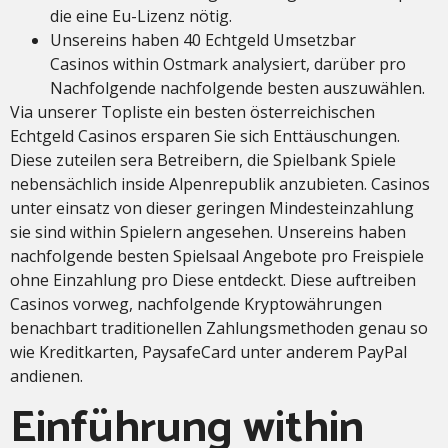
die eine Eu-Lizenz nötig.
Unsereins haben 40 Echtgeld Umsetzbar
Casinos within Ostmark analysiert, darüber pro
Nachfolgende nachfolgende besten auszuwählen.
Via unserer Topliste ein besten österreichischen
Echtgeld Casinos ersparen Sie sich Enttäuschungen.
Diese zuteilen sera Betreibern, die Spielbank Spiele
nebensächlich inside Alpenrepublik anzubieten. Casinos
unter einsatz von dieser geringen Mindesteinzahlung
sie sind within Spielern angesehen. Unsereins haben
nachfolgende besten Spielsaal Angebote pro Freispiele
ohne Einzahlung pro Diese entdeckt. Diese auftreiben
Casinos vorweg, nachfolgende Kryptowährungen
benachbart traditionellen Zahlungsmethoden genau so
wie Kreditkarten, PaysafeCard unter anderem PayPal
andienen.
Einführung within