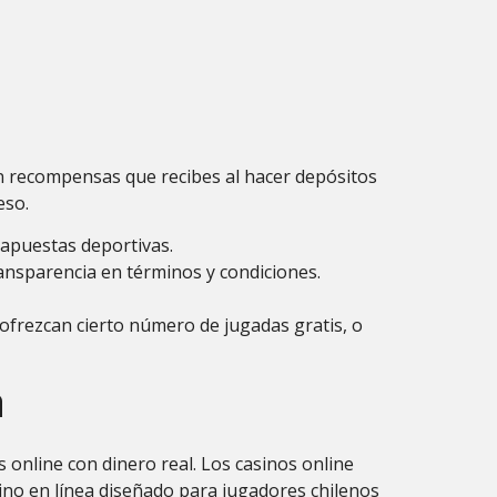
on recompensas que recibes al hacer depósitos
eso.
 apuestas deportivas.
ansparencia en términos y condiciones.
ofrezcan cierto número de jugadas gratis, o
a
 online con dinero real. Los casinos online
sino en línea diseñado para jugadores chilenos