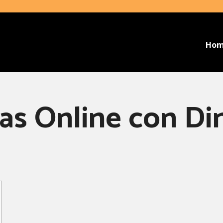
Ho
s Online con Din