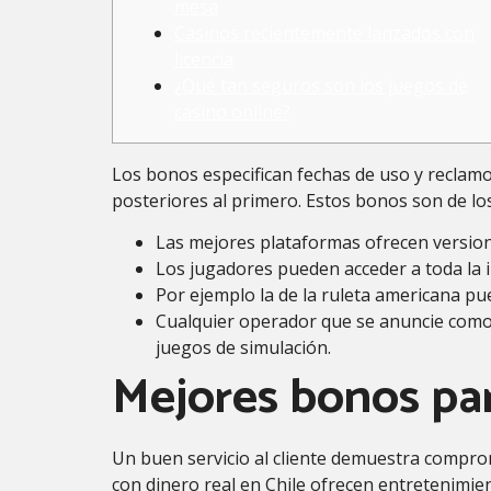
mesa
Casinos recientemente lanzados con
licencia
¿Qué tan seguros son los juegos de
casino online?
Los bonos especifican fechas de uso y reclam
posteriores al primero. Estos bonos son de lo
Las mejores plataformas ofrecen version
Los jugadores pueden acceder a toda la 
Por ejemplo la de la ruleta americana pu
Cualquier operador que se anuncie como u
juegos de simulación.
Mejores bonos pa
Un buen servicio al cliente demuestra compromi
con dinero real en Chile ofrecen entretenimien