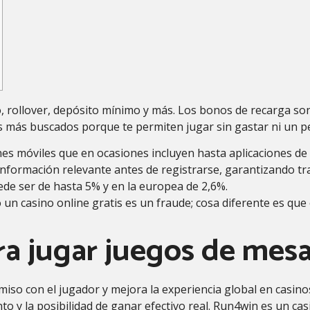
o, rollover, depósito mínimo y más. Los bonos de recarga s
s más buscados porque te permiten jugar sin gastar ni un p
es móviles que en ocasiones incluyen hasta aplicaciones de
información relevante antes de registrarse, garantizando tr
ede ser de hasta 5% y en la europea de 2,6%.
n casino online gratis es un fraude; cosa diferente es que 
ra jugar juegos de mes
so con el jugador y mejora la experiencia global en casinos
to y la posibilidad de ganar efectivo real. Run4win es un ca