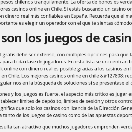
n pesos chilenos tranquilamente. La oferta de bonos es ver
res casinos online en Chile. Si estás buscando un casino on
con dinero real más confiables en España. Recuerda que el ma
portante es elegir un operador con el que te sientas cómodo
son los juegos de casin
l gratis debe ser extenso, con múltiples opciones para que l
 para toda clase de jugadores. En esta lista se encuentran t
ck online con dinero real es posible gracias a los casinos en 
 en Chile. Los mejores casinos online en chile &#127808; 
 guiar nos en la búsqueda de soluciones si se presentase el 
ones y los juegos es fuerte, el aspecto más crítico es jugar 
blecer límites de depósito, límites de sesión y otros contro
ignifica que solo los casinos con licencia de la Dirección G
a tanto de los juegos de casino como de las apuestas deportiv
resulta tan atractivo que muchos jugadores emprenden verd