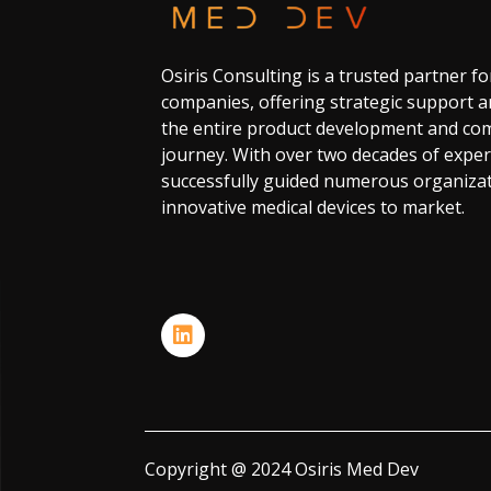
Osiris
Consulting
is
a
trusted
partner
fo
companies,
offering
strategic
support
a
the
entire
product
development
and
com
journey.
With
over
two
decades
of
exper
successfully
guided
numerous
organiza
innovative
medical
devices
to
market.
Copyright @ 2024 Osiris Med Dev