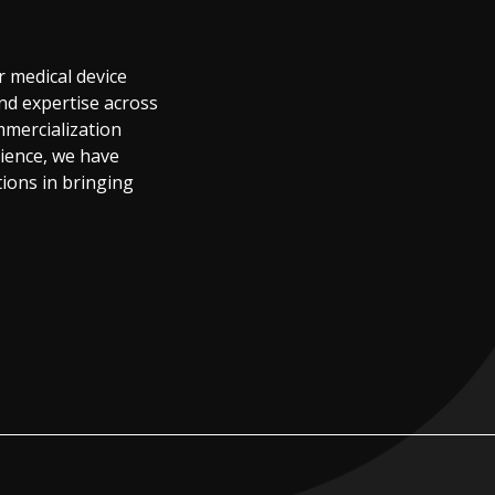
r
medical
device
nd
expertise
across
mercialization
ience,
we
have
tions
in
bringing