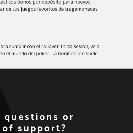
ntásticos bonos por depósito para nuevos
utar de tus juegos favoritos de tragamonedas
a cumplir con el rollover. Inicia sesión, ve a
en el mundo del poker. La bonificación suele
 questions or
 of support?