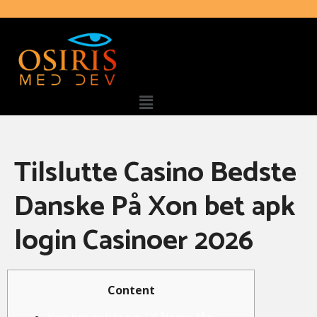
Tilslutte Casino Bedste
Danske På Xon bet apk
login Casinoer 2026
Content