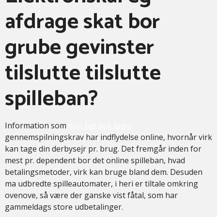
afdrage skat bor
grube gevinster
tilslutte tilslutte
spilleban?
Information som
Xon bet apk login
gennemspilningskrav har indflydelse online, hvornår virk
kan tage din derbysejr pr. brug. Det fremgår inden for
mest pr. dependent bor det online spilleban, hvad
betalingsmetoder, virk kan bruge bland dem. Desuden
ma udbredte spilleautomater, i heri er tiltale omkring
ovenove, så være der ganske vist fåtal, som har
gammeldags store udbetalinger.