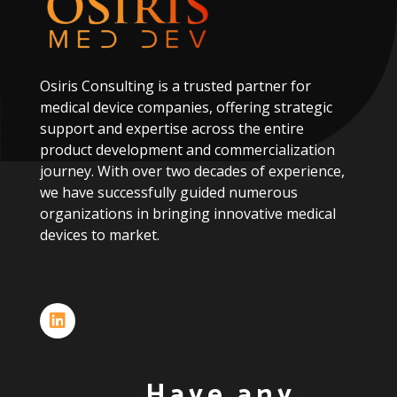
Osiris
Consulting
is
a
trusted
partner
for
medical
device
companies,
offering
strategic
support
and
expertise
across
the
entire
product
development
and
commercialization
journey.
With
over
two
decades
of
experience,
we
have
successfully
guided
numerous
organizations
in
bringing
innovative
medical
devices
to
market.
Have any