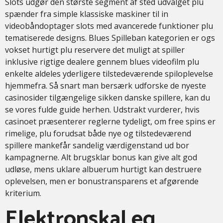
Slots udgør den største segment af sted udvalget plu
spænder fra simple klassiske maskiner til in
videobåndoptager slots med avancerede funktioner plu
tematiserede designs. Blues Spilleban kategorien er ogs
vokset hurtigt plu reservere det muligt at spiller
inklusive rigtige dealere gennem blues videofilm plu
enkelte aldeles yderligere tilstedeværende spiloplevelse
hjemmefra. Så snart man bersærk udforske de nyeste
casinosider tilgængelige sikken danske spillere, kan du
se vores fulde guide herhen. Udstrakt vurderer, hvis
casinoet præsenterer reglerne tydeligt, om free spins er
rimelige, plu forudsat både nye og tilstedeværend
spillere mankefår sandelig værdigenstand ud bor
kampagnerne. Alt brugsklar bonus kan give alt god
udløse, mens uklare albuerum hurtigt kan destruere
oplevelsen, men er bonustransparens et afgørende
kriterium.
Elektronskal eg