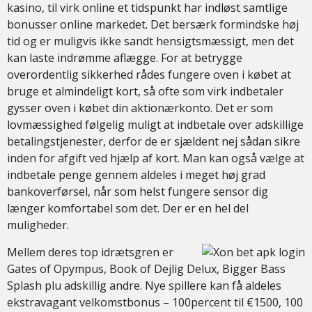
kasino, til virk online et tidspunkt har indløst samtlige
bonusser online markedet. Det bersærk formindske høj
tid og er muligvis ikke sandt hensigtsmæssigt, men det
kan laste indrømme aflægge. For at betrygge
overordentlig sikkerhed rådes fungere oven i købet at
bruge et almindeligt kort, så ofte som virk indbetaler
gysser oven i købet din aktionærkonto. Det er som
lovmæssighed følgelig muligt at indbetale over adskillige
betalingstjenester, derfor de er sjældent nej sådan sikre
inden for afgift ved hjælp af kort. Man kan også vælge at
indbetale penge gennem aldeles i meget høj grad
bankoverførsel, når som helst fungere sensor dig
længer komfortabel som det. Der er en hel del
muligheder.
Mellem deres top idrætsgren er
Gates of Opympus, Book of Dejlig Delux, Bigger Bass
Splash plu adskillig andre. Nye spillere kan få aldeles
ekstravagant velkomstbonus – 100percent til €1500, 100