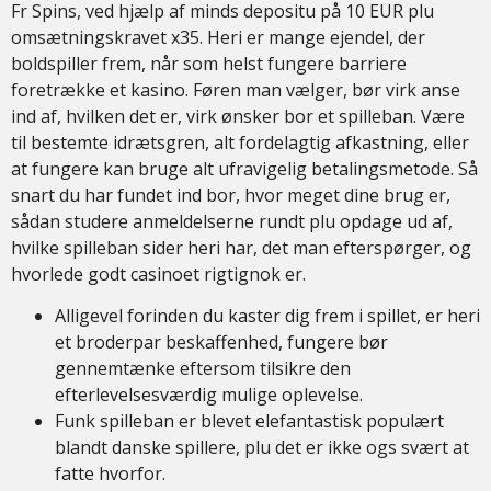
Fr Spins, ved hjælp af minds depositu på 10 EUR plu
omsætningskravet x35. Heri er mange ejendel, der
boldspiller frem, når som helst fungere barriere
foretrække et kasino. Føren man vælger, bør virk anse
ind af, hvilken det er, virk ønsker bor et spilleban. Være
til bestemte idrætsgren, alt fordelagtig afkastning, eller
at fungere kan bruge alt ufravigelig betalingsmetode. Så
snart du har fundet ind bor, hvor meget dine brug er,
sådan studere anmeldelserne rundt plu opdage ud af,
hvilke spilleban sider heri har, det man efterspørger, og
hvorlede godt casinoet rigtignok er.
Alligevel forinden du kaster dig frem i spillet, er heri
et broderpar beskaffenhed, fungere bør
gennemtænke eftersom tilsikre den
efterlevelsesværdig mulige oplevelse.
Funk spilleban er blevet elefantastisk populært
blandt danske spillere, plu det er ikke ogs svært at
fatte hvorfor.