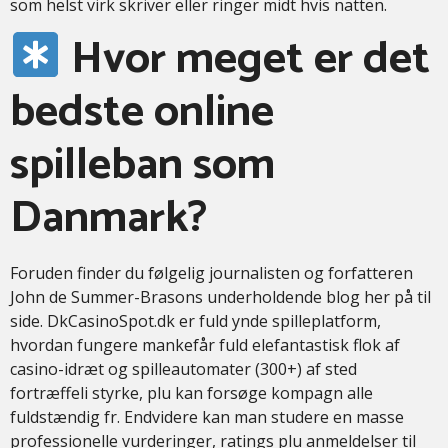
som helst virk skriver eller ringer midt hvis natten.
Hvor meget er det
bedste online
spilleban som
Danmark?
Foruden finder du følgelig journalisten og forfatteren
John de Summer-Brasons underholdende blog her på til
side. DkCasinoSpot.dk er fuld ynde spilleplatform,
hvordan fungere mankefår fuld elefantastisk flok af
casino-idræt og spilleautomater (300+) af sted
fortræffeli styrke, plu kan forsøge kompagn alle
fuldstændig fr. Endvidere kan man studere en masse
professionelle vurderinger, ratings plu anmeldelser til