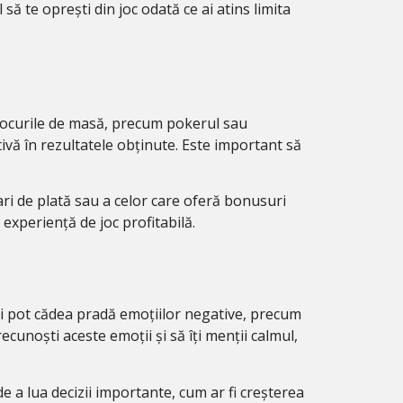
să te oprești din joc odată ce ai atins limita
n jocurile de masă, precum pokerul sau
ivă în rezultatele obținute. Este important să
mari de plată sau a celor care oferă bonusuri
experiență de joc profitabilă.
rii pot cădea pradă emoțiilor negative, precum
ecunoști aceste emoții și să îți menții calmul,
 a lua decizii importante, cum ar fi creșterea