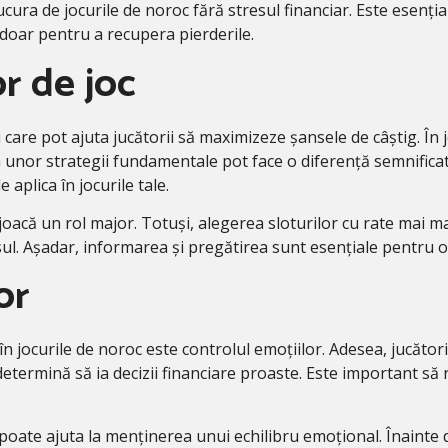
cura de jocurile de noroc fără stresul financiar. Este esențial 
a doar pentru a recupera pierderile.
or de joc
ii care pot ajuta jucătorii să maximizeze șansele de câștig. Î
a unor strategii fundamentale pot face o diferență semnificat
e aplica în jocurile tale.
l joacă un rol major. Totuși, alegerea sloturilor cu rate mai 
ul. Așadar, informarea și pregătirea sunt esențiale pentru o 
or
 în jocurile de noroc este controlul emoțiilor. Adesea, jucăto
etermină să ia decizii financiare proaste. Este important să r
oate ajuta la menținerea unui echilibru emoțional. Înainte de