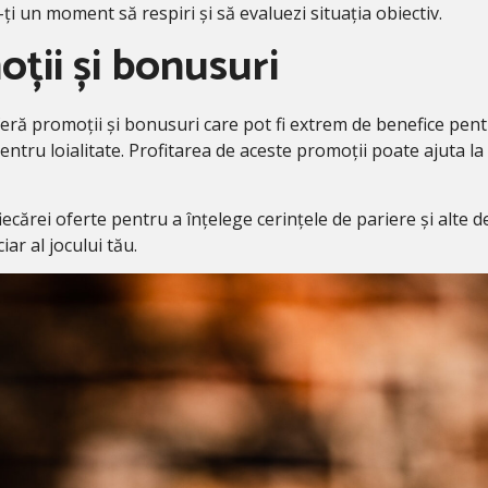
ți un moment să respiri și să evaluezi situația obiectiv.
oții și bonusuri
eră promoții și bonusuri care pot fi extrem de benefice pent
tru loialitate. Profitarea de aceste promoții poate ajuta la e
fiecărei oferte pentru a înțelege cerințele de pariere și alte 
ar al jocului tău.