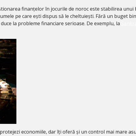
ionarea finanțelor în jocurile de noroc este stabilirea unui b
umele pe care ești dispus să le cheltuiești. Fără un buget bine 
e duce la probleme financiare serioase. De exemplu, la
Sankra
i protejezi economiile, dar îți oferă și un control mai mare a