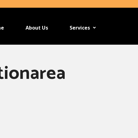
me
About Us
Services
stionarea