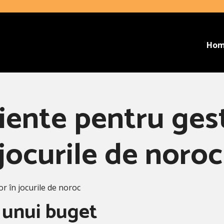
Ho
ciente pentru ge
 jocurile de noroc
or în jocurile de noroc
i unui buget