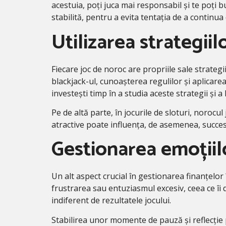
acestuia, poți juca mai responsabil și te poți bu
stabilită, pentru a evita tentația de a continu
Utilizarea strategiil
Fiecare joc de noroc are propriile sale strateg
blackjack-ul, cunoașterea regulilor și aplicare
investești timp în a studia aceste strategii și a l
Pe de altă parte, în jocurile de sloturi, norocu
atractive poate influența, de asemenea, succes
Gestionarea emoțiil
Un alt aspect crucial în gestionarea finanțelor
frustrarea sau entuziasmul excesiv, ceea ce îi d
indiferent de rezultatele jocului.
Stabilirea unor momente de pauză și reflecție p