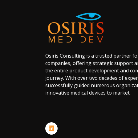
Osiris
Consulting
is
a
trusted
partner
fo
companies,
offering
strategic
support
a
the
entire
product
development
and
com
journey.
With
over
two
decades
of
exper
successfully
guided
numerous
organiza
innovative
medical
devices
to
market.