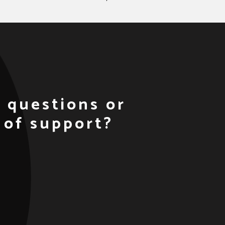
 questions or
 of support?