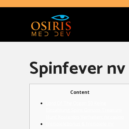
Spinfever nv
Content
Lord Of The Ocean 50 Keine
Einzahlung Spins Gonzos Treasure
Hunt Kostenlos Verhalten: nv casino
Freispielebonus & Freispiele Ihr