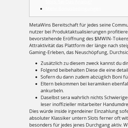
Slots: Sei Das Analog?
Mehr Bonusbedingungen
MetaWins Bereitschaft für jedes seine Communi
nutzer bei Produktaktualisierungen profitier
bevorstehende Eröffnung des $MWIN-Tokens s
Attraktivität das Plattform der länge nach stei
Gaming-Erleben, das Neuschöpfung, Durchsicht
Zusätzlich zu diesem zweck kannst du di
Folgend beibehalten Diese die eine deta
Sofern du dann zudem abzüglich Boni für 
Eltern bekommen bei keramiken ebenfalls
ankurbeln.
Daselbst sera wahrlich nichts Schwieriges
leser inoffizieller mitarbeiter Handumdr
Dies würde inside irgendeiner Einzahlung sofe
absoluter Klassiker untern Slots ferner oft w
besonders für jedes jenes Durchgang aktiv. W