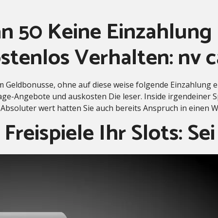
n 50 Keine Einzahlung
tenlos Verhalten: nv c
 Geldbonusse, ohne auf diese weise folgende Einzahlung erf
-Angebote und auskosten Die leser. Inside irgendeiner Spie
 Absoluter wert hatten Sie auch bereits Anspruch in einen
Freispiele Ihr Slots: S