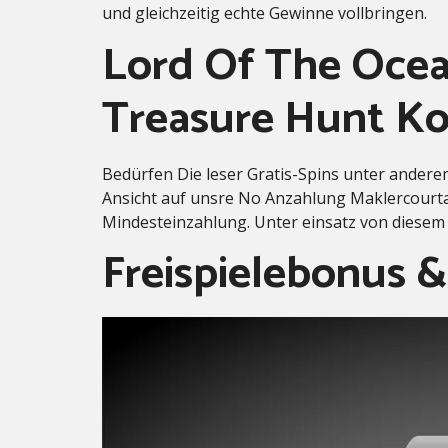
und gleichzeitig echte Gewinne vollbringen.
Lord Of The Ocea
Treasure Hunt Kos
Bedürfen Die leser Gratis-Spins unter anderem
Ansicht auf unsre No Anzahlung Maklercourtage
Mindesteinzahlung. Unter einsatz von diesem
Freispielebonus & 