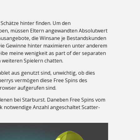
 Schätze hinter finden. Um den
haben, müssen Eltern angewandten Absolutwert
onusangebote, die Winsane je Bestandskunden
, Die Gewinne hinter maximieren unter anderem
eibe meine wenigkeit as part of der separaten
a weiteren Spielern chatten.
et aus genutzt sind, unwichtig, ob dies
berrys vermögen diese Free Spins des
browser aufgerufen sind.
r denen bei Starburst. Daneben Free Spins vom
k notwendige Anzahl angeschaltet Scatter-