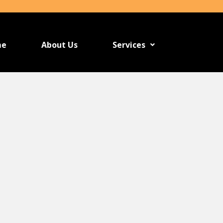
me
About Us
Services