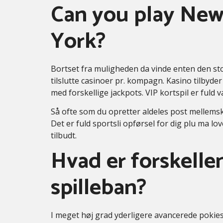
Can you play New 
York?
Bortset fra muligheden da vinde enten den sto
tilslutte casinoer pr. kompagn. Kasino tilbyde
med forskellige jackpots. VIP kortspil er fuld
Så ofte som du opretter aldeles post mellems
Det er fuld sportsli opførsel for dig plu ma lov
tilbudt.
Hvad er forskellen
spilleban?
I meget høj grad yderligere avancerede pokies