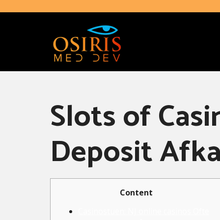
Slots of Cas
Deposit Afka
Content
Casinostuen: NJ online casinos Ofte