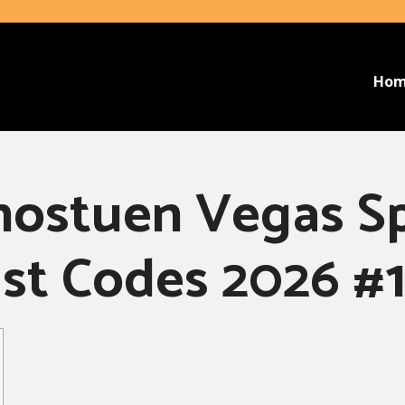
Ho
inostuen Vegas S
st Codes 2026 #