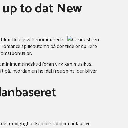
s up to dat New
at tilmelde dig velrenommerede
 romance spilleautoma på der tildeler spillere
elkomstbonus pr.
et minimumsindskud føren virk kan musikus.
ft på, hvordan en hel del free spins, der bliver
 lanbaseret
 det er vigtigt at komme sammen inklusive.