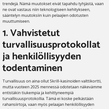
trendejä. Nämä muutokset eivät tapahdu tyhjästä, vaan
ne ovat vastaus niin teknologiseen kehitykseen,
sääntelyn muutoksiin kuin pelaajien odotusten
muuttumiseen.
1. Vahvistetut
turvallisuusprotokollat
ja henkilöllisyyden
todentaminen
Turvallisuus on aina ollut Skrill-kasinoiden valttikortti,
mutta vuoteen 2025 mennessä odotetaan näkevämme
entistäkin tiukempia ja kehittyneempiä
turvallisuusprotokollia. Tämä ei koske pelkästään
rahansiirtoja, vaan myös pelaajan henkilöllisyyden