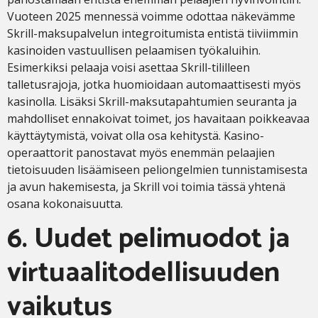
Vuoteen 2025 mennessä voimme odottaa näkevämme
Skrill-maksupalvelun integroitumista entistä tiiviimmin
kasinoiden vastuullisen pelaamisen työkaluihin.
Esimerkiksi pelaaja voisi asettaa Skrill-tililleen
talletusrajoja, jotka huomioidaan automaattisesti myös
kasinolla. Lisäksi Skrill-maksutapahtumien seuranta ja
mahdolliset ennakoivat toimet, jos havaitaan poikkeavaa
käyttäytymistä, voivat olla osa kehitystä. Kasino-
operaattorit panostavat myös enemmän pelaajien
tietoisuuden lisäämiseen peliongelmien tunnistamisesta
ja avun hakemisesta, ja Skrill voi toimia tässä yhtenä
osana kokonaisuutta.
6. Uudet pelimuodot ja
virtuaalitodellisuuden
vaikutus