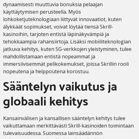
dynaamisesti muuttuvia bonuksia pelaajan
käyttäytymisen perusteella. Myös
lohkoketjuteknologiaan liittyvät innovaatiot, kuten
älykkäät sopimukset, voivat löytää tiensä Skrill-
kasinoihin, tarjoten entistä läpinäkyvämpiä ja
tehokkaampia rahansiirtoja. Lisäksi mobiiliteknologian
jatkuva kehitys, kuten 5G-verkkojen yleistyminen, tulee
mahdollistamaan entistä nopeammat ja
immersiivisemmät pelikokemukset, joissa Skrillin rooli
nopeutena ja helppoutena korostuu.
Sääntelyn vaikutus ja
globaali kehitys
Kansainvälisen ja kansallisen sääntelyn kehitys tulee
vaikuttamaan merkittävästi Skrill-kasinoiden toimintaan
tulevaisuudessa. Suomessa lainsäädännön