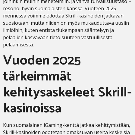
joihinkin muihin menetelmiin, ja vahva turvallisuustaso –
resonoi hyvin suomalaisten kanssa. Vuoteen 2025
mennessä voimme odottaa Skrill-kasinoiden jatkavan
suosiotaan, mutta niiden on myös mukauduttava uusiin
ilmiöihin, kuten entistä tiukempaan sääntelyyn ja
pelaajien kasvavaan tietoisuuteen vastuullisesta
pelaamisesta.
Vuoden 2025
tärkeimmät
kehitysaskeleet Skrill-
kasinoissa
Kun suomalainen iGaming-kenttä jatkaa kehittymistään,
Skrill-kasinoiden odotetaan omaksuvan useita keskeisiä