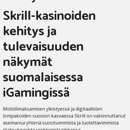
Skrill-kasinoiden
kehitys ja
tulevaisuuden
näkymät
suomalaisessa
iGamingissä
Mobiilimaksamisen yleistyessä ja digitaalisten
lompakoiden suosion kasvaessa Skrill on vakiinnuttanut
asemansa yhtenä suosituimmista ja luotettavimmista
maksutavoista verkkopelaamisessa.
Skrill kasinot