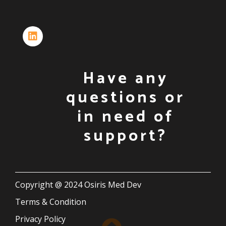
Have any
questions or
in need of
support?
Copyright @ 2024 Osiris Med Dev
Terms & Condition
Privacy Policy