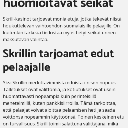
huomioitavat seikat
Skrill-kasinot tarjoavat monia etuja, jotka tekevät niistä
houkuttelevan vaihtoehdon suomalaisille pelaajille. On
kuitenkin tärkeää tiedostaa myös tietyt seikat ennen
maksutavan valintaa.
Skrillin tarjoamat edut
pelaajalle
Yksi Skrillin merkittävimmistä eduista on sen nopeus.
Talletukset ovat välittömiä, ja kotiutukset ovat usein
huomattavasti nopeampia kuin perinteisillä
menetelmillä, kuten pankkisiirroilla. Tämä tarkoittaa,
että pelaajat voivat aloittaa pelaamisen heti ja saada
voittonsa nopeammin käyttöönsä. Toinen keskeinen etu
on turvallisuus. Skrill toimii salattuna välittäjänä, mikä