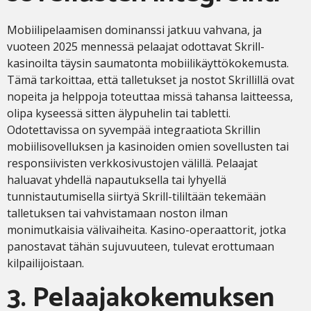
Mobiilipelaamisen dominanssi jatkuu vahvana, ja
vuoteen 2025 mennessä pelaajat odottavat Skrill-
kasinoilta täysin saumatonta mobiilikäyttökokemusta.
Tämä tarkoittaa, että talletukset ja nostot Skrillillä ovat
nopeita ja helppoja toteuttaa missä tahansa laitteessa,
olipa kyseessä sitten älypuhelin tai tabletti.
Odotettavissa on syvempää integraatiota Skrillin
mobiilisovelluksen ja kasinoiden omien sovellusten tai
responsiivisten verkkosivustojen välillä. Pelaajat
haluavat yhdellä napautuksella tai lyhyellä
tunnistautumisella siirtyä Skrill-tililtään tekemään
talletuksen tai vahvistamaan noston ilman
monimutkaisia välivaiheita. Kasino-operaattorit, jotka
panostavat tähän sujuvuuteen, tulevat erottumaan
kilpailijoistaan.
3. Pelaajakokemuksen