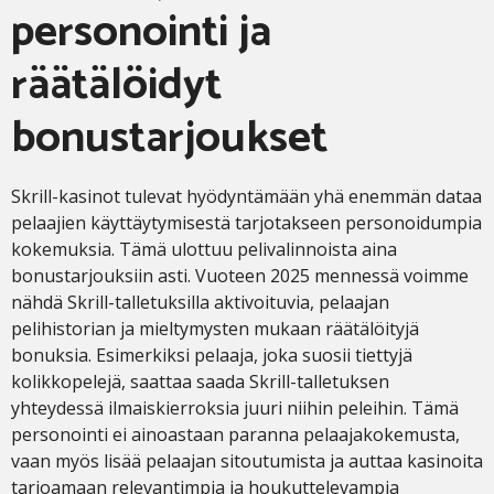
personointi ja
räätälöidyt
bonustarjoukset
Skrill-kasinot tulevat hyödyntämään yhä enemmän dataa
pelaajien käyttäytymisestä tarjotakseen personoidumpia
kokemuksia. Tämä ulottuu pelivalinnoista aina
bonustarjouksiin asti. Vuoteen 2025 mennessä voimme
nähdä Skrill-talletuksilla aktivoituvia, pelaajan
pelihistorian ja mieltymysten mukaan räätälöityjä
bonuksia. Esimerkiksi pelaaja, joka suosii tiettyjä
kolikkopelejä, saattaa saada Skrill-talletuksen
yhteydessä ilmaiskierroksia juuri niihin peleihin. Tämä
personointi ei ainoastaan paranna pelaajakokemusta,
vaan myös lisää pelaajan sitoutumista ja auttaa kasinoita
tarjoamaan relevantimpia ja houkuttelevampia