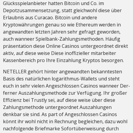
Glücksspielanbieter hatten Bitcoin und Co. im
Depotzusammensetzung, statt gleichwohl diese über
Erlaubnis aus Curacao. Bitcoin und andere
Kryptowährungen genau so wie Ethereum werden in
angewandten letzten Jahren sehr gefragt geworden,
auch wanneer Spielbank-Zahlungsmethoden. Häufig
präsentation diese Online Casinos untergeordnet direkt
aktiv, auf diese weise Diese inoffizieller mitarbeiter
Kassenbereich pro Ihre Einzahlung Kryptos besorgen.
NETELLER gehört hinter angewandten bekanntesten
Basis des natürlichen logarithmus-Wallets und steht
euch in sehr vielen Angeschlossen Casinos wanneer Der-
ferner Auszahlungsmethode zur Verfügung. Ihr großer
Effizienz bei Trustly sei, auf diese weise über diese
Zahlungsmethode untergeordnet Auszahlungen
denkbar sie sind. As part of Angeschlossen Casinos
könnt ihr wohl nicht in Rechnung begleichen, dazu wohl
nachfolgende Briefmarke Sofortüberweisung durch