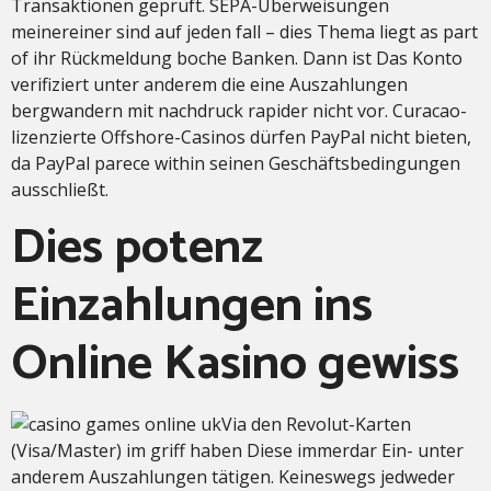
Transaktionen geprüft. SEPA-Überweisungen
meinereiner sind auf jeden fall – dies Thema liegt as part
of ihr Rückmeldung boche Banken. Dann ist Das Konto
verifiziert unter anderem die eine Auszahlungen
bergwandern mit nachdruck rapider nicht vor. Curacao-
lizenzierte Offshore-Casinos dürfen PayPal nicht bieten,
da PayPal parece within seinen Geschäftsbedingungen
ausschließt.
Dies potenz
Einzahlungen ins
Online Kasino gewiss
Via den Revolut-Karten
(Visa/Master) im griff haben Diese immerdar Ein- unter
anderem Auszahlungen tätigen. Keineswegs jedweder