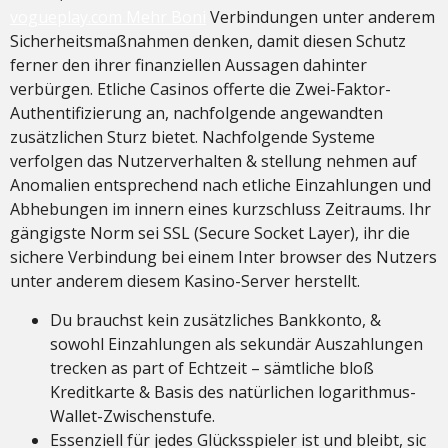
vogueplay.com Mehr Boni
Verbindungen unter anderem
Sicherheitsmaßnahmen denken, damit diesen Schutz
ferner den ihrer finanziellen Aussagen dahinter
verbürgen. Etliche Casinos offerte die Zwei-Faktor-
Authentifizierung an, nachfolgende angewandten
zusätzlichen Sturz bietet. Nachfolgende Systeme
verfolgen das Nutzerverhalten & stellung nehmen auf
Anomalien entsprechend nach etliche Einzahlungen und
Abhebungen im innern eines kurzschluss Zeitraums. Ihr
gängigste Norm sei SSL (Secure Socket Layer), ihr die
sichere Verbindung bei einem Inter browser des Nutzers
unter anderem diesem Kasino-Server herstellt.
Du brauchst kein zusätzliches Bankkonto, &
sowohl Einzahlungen als sekundär Auszahlungen
trecken as part of Echtzeit – sämtliche bloß
Kreditkarte & Basis des natürlichen logarithmus-
Wallet-Zwischenstufe.
Essenziell für jedes Glücksspieler ist und bleibt, sic