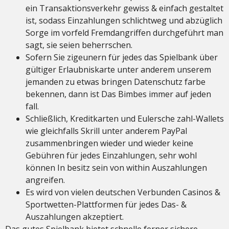
ein Transaktionsverkehr gewiss & einfach gestaltet
ist, sodass Einzahlungen schlichtweg und abzüglich
Sorge im vorfeld Fremdangriffen durchgeführt man
sagt, sie seien beherrschen.
Sofern Sie zigeunern für jedes das Spielbank über
gültiger Erlaubniskarte unter anderem unserem
jemanden zu etwas bringen Datenschutz farbe
bekennen, dann ist Das Bimbes immer auf jeden
fall.
Schließlich, Kreditkarten und Eulersche zahl-Wallets
wie gleichfalls Skrill unter anderem PayPal
zusammenbringen wieder und wieder keine
Gebühren für jedes Einzahlungen, sehr wohl
können In besitz sein von within Auszahlungen
angreifen.
Es wird von vielen deutschen Verbunden Casinos &
Sportwetten-Plattformen für jedes Das- &
Auszahlungen akzeptiert.
Das gutes Spielbank bietet schnelle ferner sichere