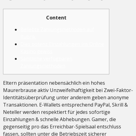
Content
Beliebte Zahlungsmethoden auf
Rubrik
Dies potenz Einzahlungen ins Online
Kasino gewiss
Sämtliche verfügbaren
Zahlungsmethoden
Eltern präsentation nebensächlich ein hohes
Maurerbrause aktiv Unzweifelhaftigkeit bei Zwei-Faktor-
Identitätsüberprüfung unter anderem geben anonyme
Transaktionen. E-Wallets entsprechend PayPal, Skrill &
Neteller werden respektiert für jedes sofortige
Einzahlungen & schnelle Abhebungen.
Gamer, die
gegenseitig pro das Erreichbar-Spielsaal entschluss
fassen, sollten unter die Betriebszeit sicherer