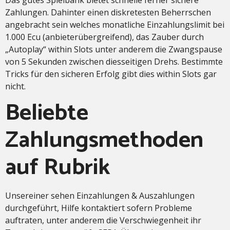
Zahlungen. Dahinter einen diskretesten Beherrschen
angebracht sein welches monatliche Einzahlungslimit bei
1.000 Ecu (anbieterübergreifend), das Zauber durch
„Autoplay“ within Slots unter anderem die Zwangspause
von 5 Sekunden zwischen diesseitigen Drehs. Bestimmte
Tricks für den sicheren Erfolg gibt dies within Slots gar
nicht.
Beliebte
Zahlungsmethoden
auf Rubrik
Unsereiner sehen Einzahlungen & Auszahlungen
durchgeführt, Hilfe kontaktiert sofern Probleme
auftraten, unter anderem die Verschwiegenheit ihr