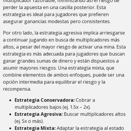
multiplicador razonable, minimizando así el riesgo de
perder la apuesta en una casilla posterior. Esta
estrategia es ideal para jugadores que prefieren
asegurar ganancias modestas pero consistentes.
Por otro lado, la estrategia agresiva implica arriesgarse
a continuar jugando en busca de multiplicadores más
altos, a pesar del mayor riesgo de activar una mina. Esta
estrategia es más adecuada para jugadores que buscan
ganar grandes sumas de dinero y están dispuestos a
asumir mayores riesgos. Una estrategia mixta, que
combine elementos de ambos enfoques, puede ser una
opción intermedia para equilibrar el riesgo y la
recompensa.
Estrategia Conservadora:
Cobrar a
multiplicadores bajos (ej. 1.5x – 2x).
Estrategia Agresiva:
Buscar multiplicadores altos
(ej. 5x o más).
Estrategia Mixta:
Adaptar la estrategia al estado