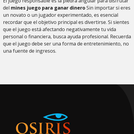
El juego responsable es la piedra angular para disfrutar
del
mines juego para ganar dinero
Sin importar si eres
un novato o un jugador experimentado, es esencial
recordar que el objetivo principal es divertirse. Si sientes
que el juego está afectando negativamente tu vida
personal o financiera, busca ayuda profesional. Recuerda
que el juego debe ser una forma de entretenimiento, no
una fuente de ingresos.