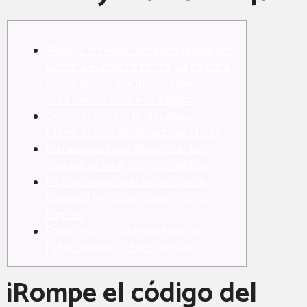
¡Rompe el código del éxito financiero:
Domina el arte de mines juego para
ganar dinero y acumula riquezas con
cada movimiento estratégico!
Comprendiendo la Mecánica del
Juego: El Arte de Desactivar Minas
Estrategias para Maximizar tus
Ganancias en el Juego de Minas
La Importancia de la Gestión de
Bankroll y el Establecimiento de
Límites
Factores a Considerar Antes de
Jugar: Análisis y Perspectivas
¡Rompe el código del