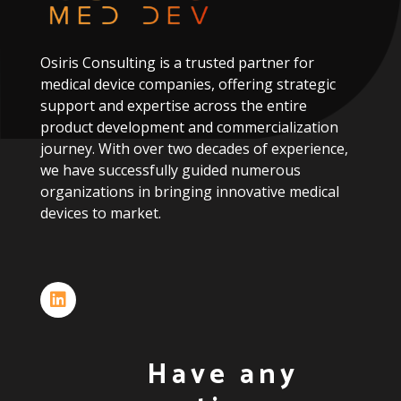
Osiris
Consulting
is
a
trusted
partner
for
medical
device
companies,
offering
strategic
support
and
expertise
across
the
entire
product
development
and
commercialization
journey.
With
over
two
decades
of
experience,
we
have
successfully
guided
numerous
organizations
in
bringing
innovative
medical
devices
to
market.
Have any