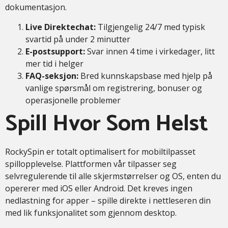
dokumentasjon.
Live Direktechat:
Tilgjengelig 24/7 med typisk
svartid på under 2 minutter
E-postsupport:
Svar innen 4 time i virkedager, litt
mer tid i helger
FAQ-seksjon:
Bred kunnskapsbase med hjelp på
vanlige spørsmål om registrering, bonuser og
operasjonelle problemer
Spill Hvor Som Helst
RockySpin er totalt optimalisert for mobiltilpasset
spillopplevelse. Plattformen vår tilpasser seg
selvregulerende til alle skjermstørrelser og OS, enten du
opererer med iOS eller Android. Det kreves ingen
nedlastning for apper – spille direkte i nettleseren din
med lik funksjonalitet som gjennom desktop.