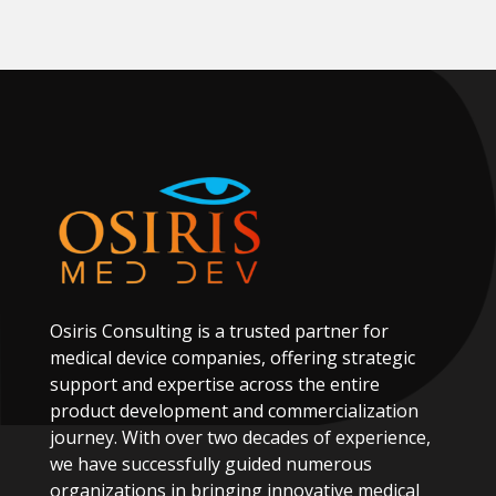
Osiris
Consulting
is
a
trusted
partner
for
medical
device
companies,
offering
strategic
support
and
expertise
across
the
entire
product
development
and
commercialization
journey.
With
over
two
decades
of
experience,
we
have
successfully
guided
numerous
organizations
in
bringing
innovative
medical