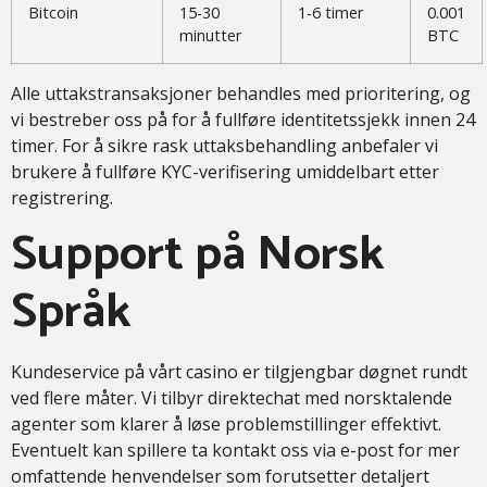
Bitcoin
15-30
1-6 timer
0.001
minutter
BTC
Alle uttakstransaksjoner behandles med prioritering, og
vi bestreber oss på for å fullføre identitetssjekk innen 24
timer. For å sikre rask uttaksbehandling anbefaler vi
brukere å fullføre KYC-verifisering umiddelbart etter
registrering.
Support på Norsk
Språk
Kundeservice på vårt casino er tilgjengbar døgnet rundt
ved flere måter. Vi tilbyr direktechat med norsktalende
agenter som klarer å løse problemstillinger effektivt.
Eventuelt kan spillere ta kontakt oss via e-post for mer
omfattende henvendelser som forutsetter detaljert