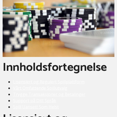
Innholdsfortegnelse
Lisensiert og Regulert Spillplattform
Vårt Omfattende Spillutvalg
Trygge Transaksjoner og Betalinger
Support på Ditt Språk
Spill Uansett Som Helst