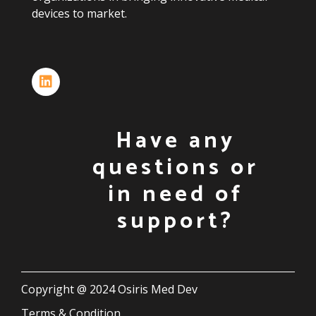
devices
to
market.
Have any
questions or
in need of
support?
Copyright @ 2024 Osiris Med Dev
Terms & Condition