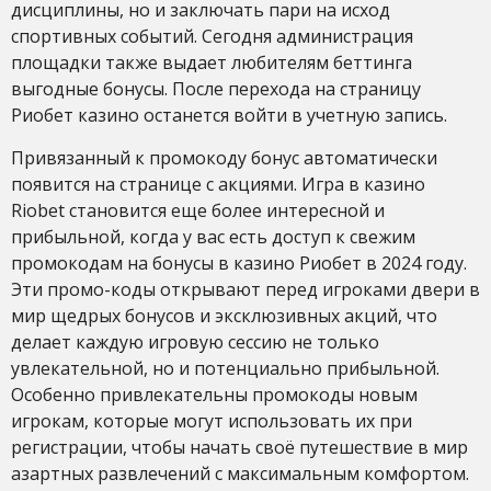
дисциплины, но и заключать пари на исход
спортивных событий. Сегодня администрация
площадки также выдает любителям беттинга
выгодные бонусы. После перехода на страницу
Риобет казино останется войти в учетную запись.
Привязанный к промокоду бонус автоматически
появится на странице с акциями. Игра в казино
Riobet становится еще более интересной и
прибыльной, когда у вас есть доступ к свежим
промокодам на бонусы в казино Риобет в 2024 году.
Эти промо-коды открывают перед игроками двери в
мир щедрых бонусов и эксклюзивных акций, что
делает каждую игровую сессию не только
увлекательной, но и потенциально прибыльной.
Особенно привлекательны промокоды новым
игрокам, которые могут использовать их при
регистрации, чтобы начать своё путешествие в мир
азартных развлечений с максимальным комфортом.