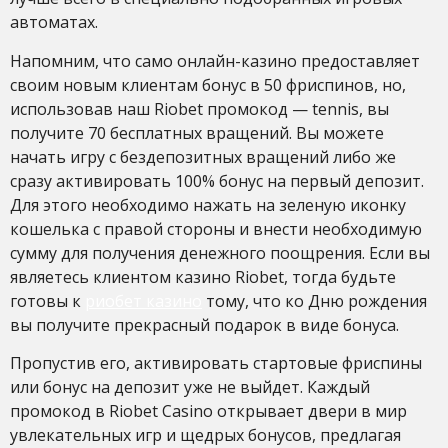
автоматах.
Напомним, что само онлайн-казино предоставляет
своим новым клиентам бонус в 50 фриспинов, но,
использовав наш Riobet промокод — tennis, вы
получите 70 бесплатных вращений. Вы можете
начать игру с бездепозитных вращений либо же
сразу активировать 100% бонус на первый депозит.
Для этого необходимо нажать на зеленую иконку
кошелька с правой стороны и внести необходимую
сумму для получения денежного поощрения. Если вы
являетесь клиентом казино Riobet, тогда будьте
готовы к
риобет казино
тому, что ко Дню рождения
вы получите прекрасный подарок в виде бонуса.
Пропустив его, активировать стартовые фриспины
или бонус на депозит уже не выйдет. Каждый
промокод в Riobet Casino открывает двери в мир
увлекательных игр и щедрых бонусов, предлагая