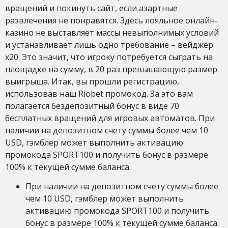
вращений и покинуть сайт, если азартные
развлечения не понравятся. Здесь лояльное онлайн-
казино не выставляет массы невыполнимых условий
и устанавливает лишь одно требование – вейджер
х20. Это значит, что игроку потребуется сыграть на
площадке на сумму, в 20 раз превышающую размер
выигрыша. Итак, вы прошли регистрацию,
использовав наш Riobet промокод. За это вам
полагается бездепозитный бонус в виде 70
бесплатных вращений для игровых автоматов. При
наличии на депозитном счету суммы более чем 10
USD, гэмблер может выполнить активацию
промокода SPORT100 и получить бонус в размере
100% к текущей сумме баланса.
При наличии на депозитном счету суммы более
чем 10 USD, гэмблер может выполнить
активацию промокода SPORT100 и получить
бонус в размере 100% к текущей сумме баланса.