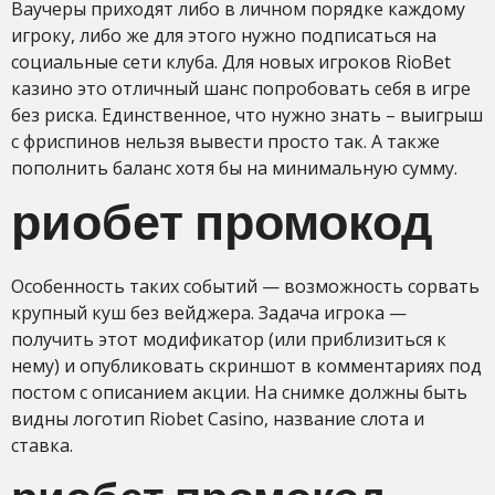
Ваучеры приходят либо в личном порядке каждому
игроку, либо же для этого нужно подписаться на
социальные сети клуба. Для новых игроков RioBet
казино это отличный шанс попробовать себя в игре
без риска. Единственное, что нужно знать – выигрыш
с фриспинов нельзя вывести просто так. А также
пополнить баланс хотя бы на минимальную сумму.
риобет промокод
Особенность таких событий — возможность сорвать
крупный куш без вейджера. Задача игрока —
получить этот модификатор (или приблизиться к
нему) и опубликовать скриншот в комментариях под
постом с описанием акции. На снимке должны быть
видны логотип Riobet Casino, название слота и
ставка.