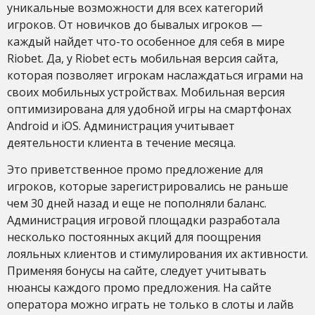
уникальные возможности для всех категорий
игроков. От новичков до бывалых игроков —
каждый найдет что-то особенное для себя в мире
Riobet. Да, у Riobet есть мобильная версия сайта,
которая позволяет игрокам наслаждаться играми на
своих мобильных устройствах. Мобильная версия
оптимизирована для удобной игры на смартфонах
Android и iOS. Администрация учитывает
деятельности клиента в течение месяца.
Это приветственное промо предложение для
игроков, которые зарегистрировались не раньше
чем 30 дней назад и еще не пополняли баланс.
Администрация игровой площадки разработала
несколько постоянных акций для поощрения
лояльных клиентов и стимулирования их активности.
Применяя бонусы на сайте, следует учитывать
нюансы каждого промо предложения. На сайте
оператора можно играть не только в слоты и лайв