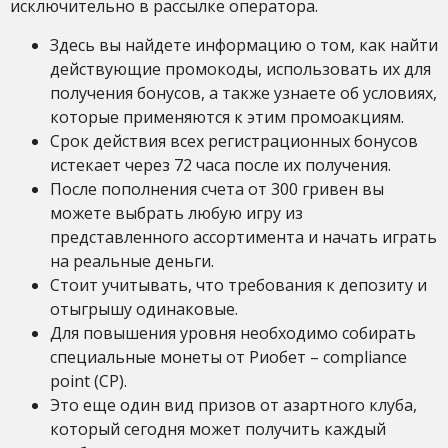
исключительно в рассылке оператора.
Здесь вы найдете информацию о том, как найти
действующие промокоды, использовать их для
получения бонусов, а также узнаете об условиях,
которые применяются к этим промоакциям.
Срок действия всех регистрационных бонусов
истекает через 72 часа после их получения.
После пополнения счета от 300 гривен вы
можете выбрать любую игру из
представленного ассортимента и начать играть
на реальные деньги.
Стоит учитывать, что требования к депозиту и
отыгрышу одинаковые.
Для повышения уровня необходимо собирать
специальные монеты от Риобет – compliance
point (CP).
Это еще один вид призов от азартного клуба,
который сегодня может получить каждый