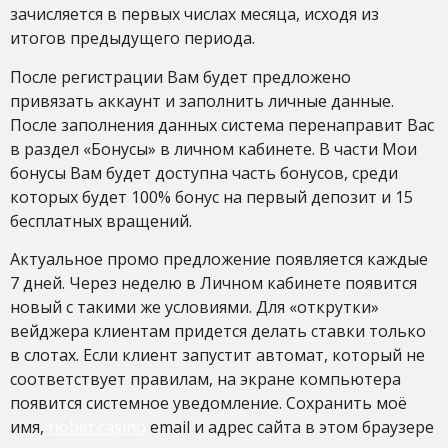
зачисляется в первых числах месяца, исходя из
итогов предыдущего периода.
После регистрации Вам будет предложено
привязать аккаунт и заполнить личные данные.
После заполнения данных система перенаправит Вас
в раздел «Бонусы» в личном кабинете. В части Мои
бонусы Вам будет доступна часть бонусов, среди
которых будет 100% бонус на первый депозит и 15
бесплатных вращений.
Актуальное промо предложение появляется каждые
7 дней. Через неделю в Личном кабинете появится
новый с такими же условиями. Для «открутки»
вейджера клиентам придется делать ставки только
в слотах. Если клиент запустит автомат, который не
соответствует правилам, на экране компьютера
появится системное уведомление. Сохранить моё
имя,
riobet casino
email и адрес сайта в этом браузере