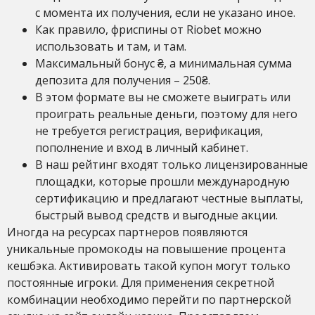
с момента их получения, если не указано иное.
Как правило, фриспины от Riobet можно
использовать и там, и там.
Максимальный бонус ₴, а минимальная сумма
депозита для получения – 250₴.
В этом формате вы не сможете выиграть или
проиграть реальные деньги, поэтому для него
не требуется регистрация, верификация,
пополнение и вход в личный кабинет.
В наш рейтинг входят только лицензированные
площадки, которые прошли международную
сертификацию и предлагают честные выплаты,
быстрый вывод средств и выгодные акции.
Иногда на ресурсах партнеров появляются
уникальные промокоды на повышение процента
кешбэка. Активировать такой купон могут только
постоянные игроки. Для применения секретной
комбинации необходимо перейти по партнерской