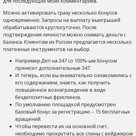
для последующих моих комментариев.
Можно активировать сразу несколько бонусов
одновременно. Запросы на выплату выигрышей
обрабатываются круглосуточно. После
подтверждения личности можно снимать деньги с
баланса. Клиентам из России предлагается несколько
платежных инструментов на выбор.
Например.Деп на 347 со 100%-ым бонусом
принесет дополнительные 347.
И теперь, если вы внимательно ознакомились с
его содержанием, знаете, как получить
повышенное вознаграждение в виде
бездепозитных фриспинов.
По умолчанию площадкой предусмотрен
базовый бонус за регистрацию – 15 бесплатных
вращений.
Чтобы перевести их на основной счет,
необходимо прокрутить все спины с вейджером