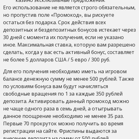
Его использование не является строго обязательным,
но пропустив поле «Промокод», вы рискуете
остаться без подарка. Срок действия всех
депозитных и бездепозитных бонусов истекает через
30 дней с момента их получения, если не указано
иное. Максимальная ставка, которую вам разрешено
сделать, когда у вас есть активный бонус, составляет
не более 5 долларов США / 5 евро / 300 руб.
Для его получения необходимо иметь на игровом
балансе денежную сумму не менее 500 рублей. Также
по условиям бонуса вам будут начисляться
свободные вращения по 1 за каждые 350 рублей
депозита. Активировать данный промокод можно
не чаще одного раза в семь дней, а отыгрывать
данное поощрение необходимо не менее 35 раз.
Первые 70 прокруток можно получить во время
регистрации на сайте. Фриспины выдаются за
внесение депозита на сумму от 500 рублей.