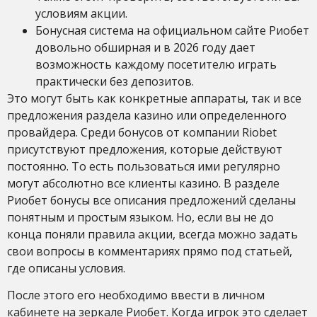
условиям акции.
Бонусная система на официальном сайте Риобет
довольно обширная и в 2026 году дает
возможность каждому посетителю играть
практически без депозитов.
Это могут быть как конкретные аппараты, так и все
предложения раздела казино или определенного
провайдера. Среди бонусов от компании Riobet
присутствуют предложения, которые действуют
постоянно. То есть пользоваться ими регулярно
могут абсолютно все клиенты казино. В разделе
Риобет бонусы все описания предложений сделаны
понятным и простым языком. Но, если вы не до
конца поняли правила акции, всегда можно задать
свои вопросы в комментариях прямо под статьей,
где описаны условия.
После этого его необходимо ввести в личном
кабинете на зеркале Риобет. Когда игрок это сделает