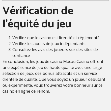
Vérification de
l’équité du jeu
Vérifiez que le casino est licencié et réglementé
Vérifiez les audits de jeux indépendants
Consultez les avis des joueurs sur des sites de
confiance
En conclusion, les jeux de casino Macau Casino offrent
une expérience de jeu de haute qualité avec une large
sélection de jeux, des bonus attractifs et un service
clientèle de qualité. Que vous soyez un joueur débutant
ou expérimenté, vous trouverez votre bonheur sur ce
casino en ligne de renom.