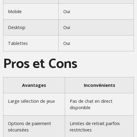
Mobile
Oui
Desktop
Oui
Tablettes
Oui
Pros et Cons
Avantages
Inconvénients
Large sélection de jeux
Pas de chat en direct
disponible
Options de paiement
Limites de retrait parfois
sécurisées
restrictives