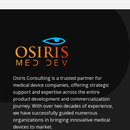
Osiris
Consulting
is
a
trusted
partner
for
medical
device
companies,
offering
strategic
support
and
expertise
across
the
entire
product
development
and
commercialization
journey.
With
over
two
decades
of
experience,
we
have
successfully
guided
numerous
organizations
in
bringing
innovative
medical
devices
to
market.