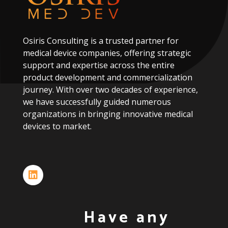
Osiris
Consulting
is
a
trusted
partner
for
medical
device
companies,
offering
strategic
support
and
expertise
across
the
entire
product
development
and
commercialization
journey.
With
over
two
decades
of
experience,
we
have
successfully
guided
numerous
organizations
in
bringing
innovative
medical
devices
to
market.
Have any