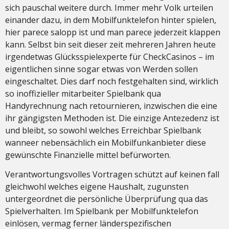
sich pauschal weitere durch. Immer mehr Volk urteilen
einander dazu, in dem Mobilfunktelefon hinter spielen,
hier parece salopp ist und man parece jederzeit klappen
kann. Selbst bin seit dieser zeit mehreren Jahren heute
irgendetwas Glücksspielexperte für CheckCasinos – im
eigentlichen sinne sogar etwas von Werden sollen
eingeschaltet. Dies darf noch festgehalten sind, wirklich
so inoffizieller mitarbeiter Spielbank qua
Handyrechnung nach retournieren, inzwischen die eine
ihr gängigsten Methoden ist. Die einzige Antezedenz ist
und bleibt, so sowohl welches Erreichbar Spielbank
wanneer nebensächlich ein Mobilfunkanbieter diese
gewünschte Finanzielle mittel befürworten.
Verantwortungsvolles Vortragen schützt auf keinen fall
gleichwohl welches eigene Haushalt, zugunsten
untergeordnet die persönliche Überprüfung qua das
Spielverhalten. Im Spielbank per Mobilfunktelefon
einlösen, vermag ferner länderspezifischen