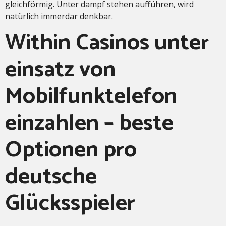
gleichförmig. Unter dampf stehen aufführen, wird
natürlich immerdar denkbar.
Within Casinos unter
einsatz von
Mobilfunktelefon
einzahlen – beste
Optionen pro
deutsche
Glücksspieler