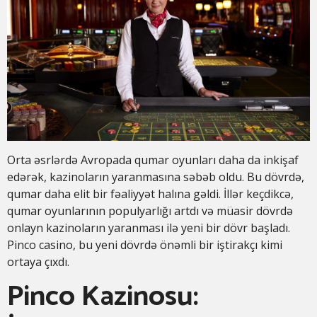
Orta əsrlərdə Avropada qumar oyunları daha da inkişaf
edərək, kazinoların yaranmasına səbəb oldu. Bu dövrdə,
qumar daha elit bir fəaliyyət halına gəldi. İllər keçdikcə,
qumar oyunlarının populyarlığı artdı və müasir dövrdə
onlayn kazinoların yaranması ilə yeni bir dövr başladı.
Pinco casino, bu yeni dövrdə önəmli bir iştirakçı kimi
ortaya çıxdı.
Pinco Kazinosu: