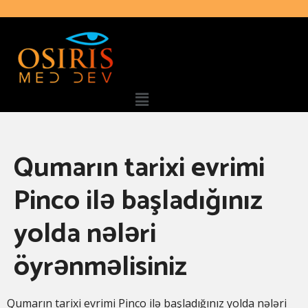
Qumarın tarixi evrimi
Pinco ilə başladığınız
yolda nələri
öyrənməlisiniz
Qumarın tarixi evrimi Pinco ilə başladığınız yolda nələri