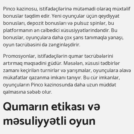
Pinco kazinosu, istifadəçilərinə mütəmadi olaraq müxtəlif
bonuslar təqdim edir. Yeni oyunçular üçün qeydiyyat
bonusları, depozit bonusları və pulsuz spinlər, bu
platformanın ən cəlbedici xüsusiyyətlərindəndir. Bu
bonuslar, oyunçulara daha çox şans tanımaqla yanaşı,
oyun təcrübəsini də zənginləşdirir.
Promosyonlar, istifadəçilərin qumar təcrübələrini
artırmaq məqsədini güdür. Məsələn, xüsusi tədbirlər
zamanı keçirilən turnirlər və yarışmalar, oyunçulara əlavə
mükafatlar qazanma imkanı tanıyır. Bu cür imkanlar,
oyunçuların Pinco kazinosunda daha uzun müddət
qalmasına səbəb olur.
Qumarın etikası və
məsuliyyətli oyun