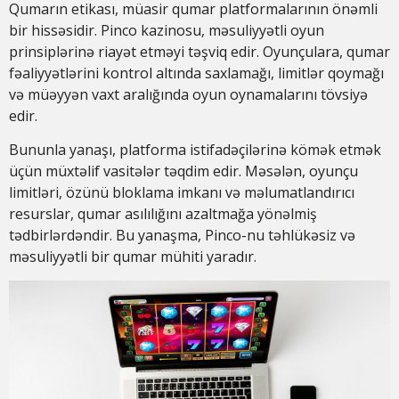
Qumarın etikası, müasir qumar platformalarının önəmli
bir hissəsidir. Pinco kazinosu, məsuliyyətli oyun
prinsiplərinə riayət etməyi təşviq edir. Oyunçulara, qumar
fəaliyyətlərini kontrol altında saxlamağı, limitlər qoymağı
və müəyyən vaxt aralığında oyun oynamalarını tövsiyə
edir.
Bununla yanaşı, platforma istifadəçilərinə kömək etmək
üçün müxtəlif vasitələr təqdim edir. Məsələn, oyunçu
limitləri, özünü bloklama imkanı və məlumatlandırıcı
resurslar, qumar asılılığını azaltmağa yönəlmiş
tədbirlərdəndir. Bu yanaşma, Pinco-nu təhlükəsiz və
məsuliyyətli bir qumar mühiti yaradır.