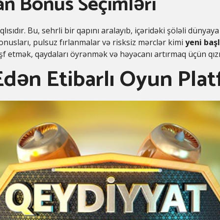
n Bonus Seçimləri
ıdır. Bu, sehrli bir qapını aralayıb, içəridəki şöləli dünyaya
nusları, pulsuz fırlanmalar və risksiz mərclər kimi
yeni baş
əşf etmək, qaydaları öyrənmək və həyəcanı artırmaq üçün qızıl
dən Etibarlı Oyun Plat