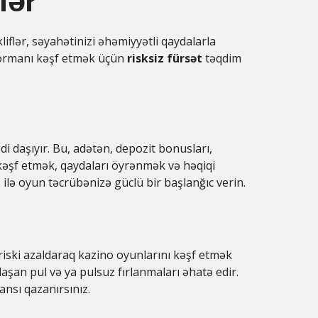
lər
kliflər, səyahətinizi əhəmiyyətli qaydalarla
tformanı kəşf etmək üçün
risksiz fürsət
təqdim
di daşıyır. Bu, adətən, depozit bonusları,
 kəşf etmək, qaydaları öyrənmək və həqiqi
lə oyun təcrübənizə güclü bir başlanğıc verin.
 riski azaldaraq kazino oyunlarını kəşf etmək
aşan pul və ya pulsuz fırlanmaları əhatə edir.
ansı qazanırsınız.