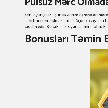
Pulsuz Mərc Olmada
Yeni oyunçular üçün ilk addım həmişə ən maraqlıs
sehrli anı unudulmaz etmək üçün xoş gəldin bo
təqdim edir. Bu təkliflər, oyun aləmini rahat k
Bonusları Təmin E