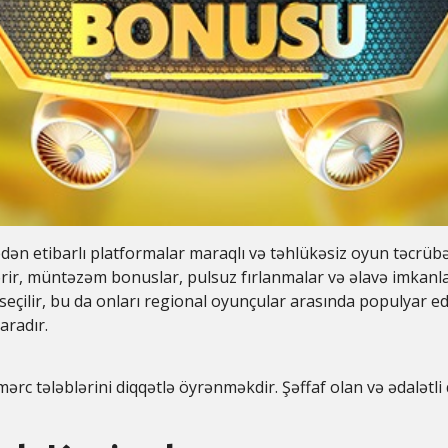
ən etibarlı platformalar maraqlı və təhlükəsiz oyun təcrübə
ərir, müntəzəm bonuslar, pulsuz fırlanmalar və əlavə imkanla
ə seçilir, bu da onları regional oyunçular arasında populyar 
aradır.
c tələblərini diqqətlə öyrənməkdir. Şəffaf olan və ədalətli