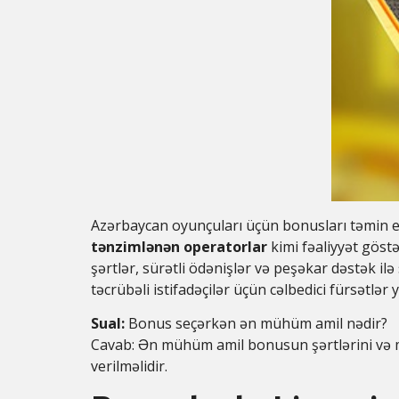
Azərbaycan oyunçuları üçün bonusları təmin ed
tənzimlənən operatorlar
kimi fəaliyyət göst
şərtlər, sürətli ödənişlər və peşəkar dəstək il
təcrübəli istifadəçilər üçün cəlbedici fürsətlər y
Sual:
Bonus seçərkən ən mühüm amil nədir?
Cavab: Ən mühüm amil bonusun şərtlərini və mər
verilməlidir.