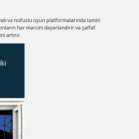
iyalı və nüfuzlu oyun platformalarında təmin
 onların hər mərcini dəyərləndirir və şəffaf
i artırır.