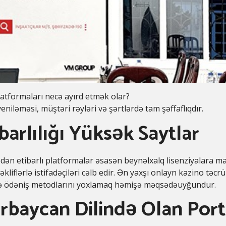
atformaları necə ayırd etmək olar?
niləməsi, müştəri rəyləri və şərtlərdə tam şəffaflıqdır.
barlılığı Yüksək Saytlar
ən etibarlı platformalar əsasən beynəlxalq lisenziyalara mal
əkliflərlə istifadəçiləri cəlb edir. Ən yaxşı onlayn kazino təc
ni və ödəniş metodlarını yoxlamaq həmişə məqsədəuyğundur.
rbaycan Dilində Olan Port