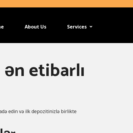
me
About Us
Services
ən etibarlı
də edin və ilk depozitinizlə birlikte