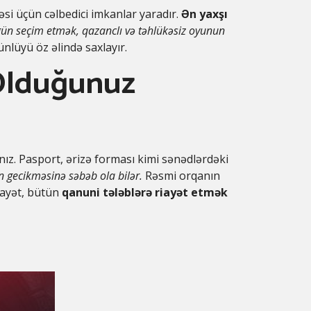
si üçün cəlbedici imkanlar yaradır.
Ən yaxşı
ün seçim etmək, qazanclı və təhlükəsiz oyunun
nlüyü öz əlində saxlayır.
Olduğunuz
ız. Pasport, ərizə forması kimi sənədlərdəki
in gecikməsinə səbəb ola bilər.
Rəsmi orqanın
hayət, bütün
qanuni tələblərə riayət etmək