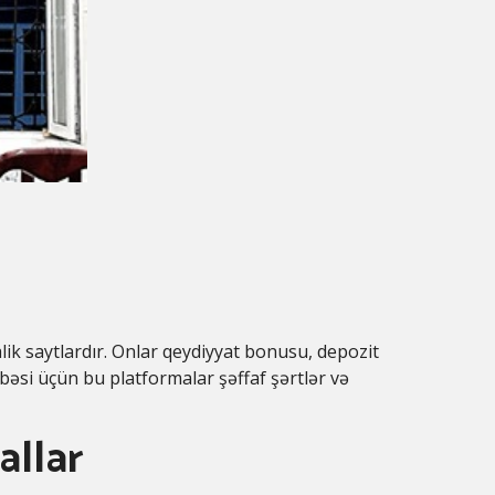
ik saytlardır. Onlar qeydiyyat bonusu, depozit
rübəsi üçün bu platformalar şəffaf şərtlər və
allar