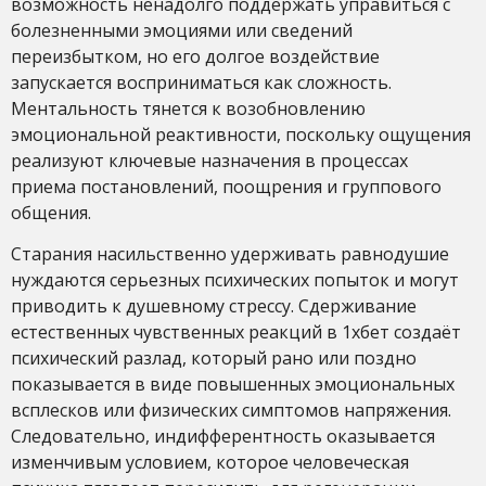
возможность ненадолго поддержать управиться с
болезненными эмоциями или сведений
переизбытком, но его долгое воздействие
запускается восприниматься как сложность.
Ментальность тянется к возобновлению
эмоциональной реактивности, поскольку ощущения
реализуют ключевые назначения в процессах
приема постановлений, поощрения и группового
общения.
Старания насильственно удерживать равнодушие
нуждаются серьезных психических попыток и могут
приводить к душевному стрессу. Сдерживание
естественных чувственных реакций в 1хбет создаёт
психический разлад, который рано или поздно
показывается в виде повышенных эмоциональных
всплесков или физических симптомов напряжения.
Следовательно, индифферентность оказывается
изменчивым условием, которое человеческая