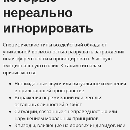
нереально
игнорировать
Специфические типы воздействий обладают
уникальной возможностью разрушать заграждения
индифферентности и провоцировать быструю
эмоциональную отклик. К таким сигналам
причисляются:
Неожиданные звуки или визуальные изменения
в прилегающей пространстве
Выражения переживаний или веселья
остальных личностей в 1хбет
Ситуации, связанные с неправедностью или
нарушением моральных принципов
Эпизоды, влияющие на дорогих индивидов или