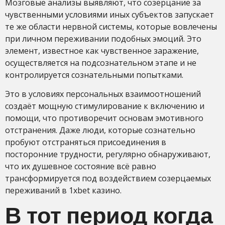
Мозговые анализы выявляют, что созерцание за
чувственными условиями иных субъектов запускает
те же области нервной системы, которые вовлечены
при личном переживании подобных эмоций. Это
элемент, известное как чувственное заражение,
осуществляется на подсознательном этапе и не
контролируется сознательными попытками.
Это в условиях персональных взаимоотношений
создаёт мощную стимулирование к включению и
помощи, что противоречит основам эмотивного
отстранения. Даже люди, которые сознательно
пробуют отстраняться присоединения в
посторонние трудности, регулярно обнаруживают,
что их душевное состояние всё равно
трансформируется под воздействием созерцаемых
переживаний в 1xbet казино.
В тот период когда