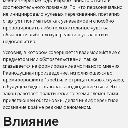
мнения через методы выработанного ответа и
соотносительного познания. То, что первоначально
не инициировало нулевых переживаний, поэтапно
стартует пониматься как узнаваемое и способно
провоцировать либо положительные чувства
обычности, либо плохую реакцию усталости и
недовольства.
Условия, в котором совершается взаимодействие с
предметом или обстоятельствами, также
сказывается на формирование эмотивного мнения.
Равнодушная произведение, исполняющаяся во
время хороших (в 1xbet) или отрицательных случаев,
в будущем будет вызывать подходящие связи. Этот
закон работает практически со всеми элементами
прилегающей обстановки, делая индифферентное
осознание крайне редким феноменом.
Влияние