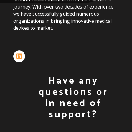
journey.
With
over
two
decades
of
experience,
we
have
successfully
guided
numerous
organizations
in
bringing
innovative
medical
devices
to
market.
Have any
questions or
in need of
support?