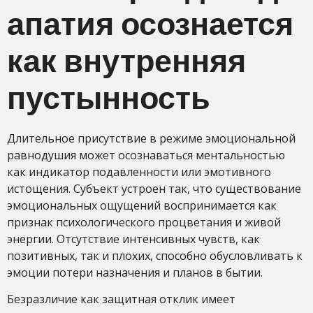
апатия осознается
как внутренняя
пустынность
Длительное присутствие в режиме эмоциональной
равнодушия может осознаваться ментальностью
как индикатор подавленности или эмотивного
истощения. Субъект устроен так, что существование
эмоциональных ощущений воспринимается как
признак психологического процветания и живой
энергии. Отсутствие интенсивных чувств, как
позитивных, так и плохих, способно обусловливать к
эмоции потери назначения и планов в бытии.
Безразличие как защитная отклик имеет