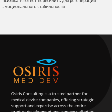
психика тяготеет пересилить для регенерации
эмоционального стабильности.
Osiris
Consulting
is
a
trusted
partner
for
medical
device
companies,
offering
strategic
support
and
expertise
across
the
entire
product
development
and
commercialization