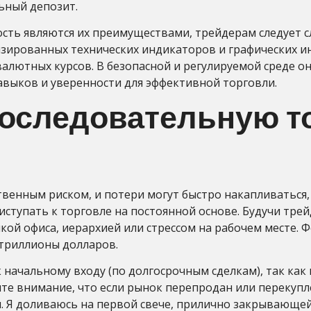
ный депозит.
ость являются их преимуществами, трейдерам следует с
зированных технических индикаторов и графических 
алютных курсов. В безопасной и регулируемой среде он
выков и уверенности для эффективной торговли.
последовательную т
твенным риском, и потери могут быстро накапливаться
иступать к торговле на постоянной основе. Будучи т
икой офиса, иерархией или стрессом на рабочем месте.
триллионы долларов.
к начальному входу (по долгосрочным сделкам), так как
е внимание, что если рынок перепродан или перекупле
ься. Я доливаюсь на первой свече, прилично закрывающе