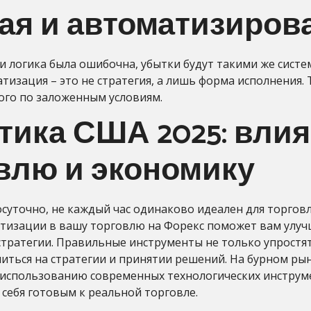
ая и автоматизиров
сли логика была ошибочна, убытки будут такими же сист
атизация – это не стратегия, а лишь форма исполнения.
рого по заложенным условиям.
ика США 2025: влия
влю и экономику
лосуточно, не каждый час одинаково идеален для торго
атизации в вашу торговлю на Форекс поможет вам улу
стратегии. Правильные инструменты не только упростя
читься на стратегии и принятии решений. На бурном р
 использованию современных технологических инструм
 себя готовым к реальной торговле.