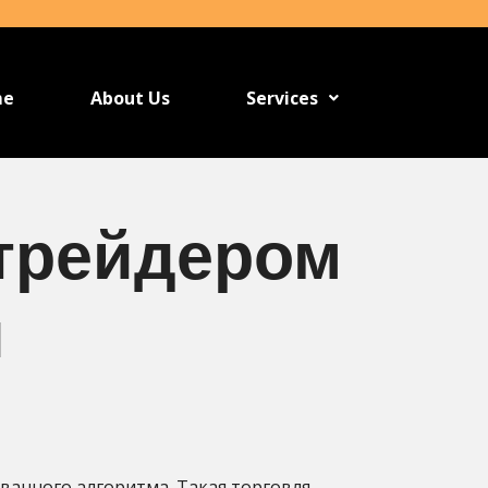
me
About Us
Services
трейдером
й
ованного алгоритма. Такая торговля