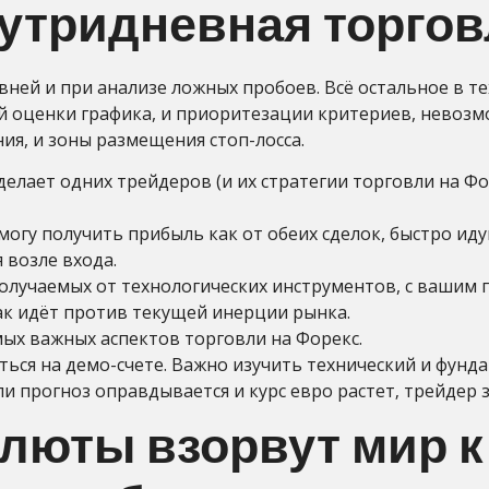
нутридневная торго
вней и при анализе ложных пробоев. Всё остальное в т
й оценки графика, и приоритезации критериев, невозм
я, и зоны размещения стоп-лосса.
делает одних трейдеров (и их стратегии торговли на Фо
 могу получить прибыль как от обеих сделок, быстро иду
 возле входа.
получаемых от технологических инструментов, с вашим
ак идёт против текущей инерции рынка.
мых важных аспектов торговли на Форекс.
ься на демо-счете. Важно изучить технический и фунд
и прогноз оправдывается и курс евро растет‚ трейдер 
люты взорвут мир к 