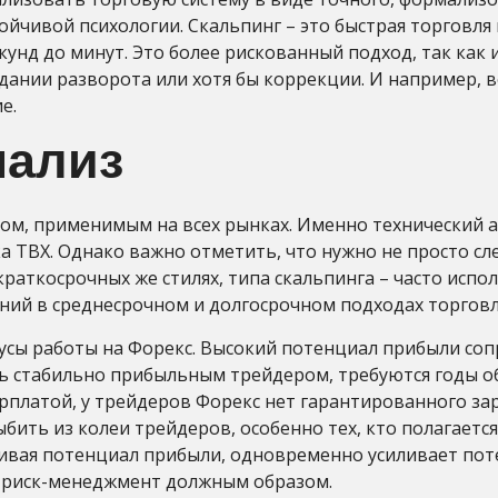
ойчивой психологии. Скальпинг – это быстрая торговля
кунд до минут. Это более рискованный подход, так как
дании разворота или хотя бы коррекции. И например, в
е.
нализ
ом, применимым на всех рынках. Именно технический 
а ТВХ. Однако важно отметить, что нужно не просто сл
раткосрочных же стилях, типа скальпинга – часто испол
ний в среднесрочном и долгосрочном подходах торговл
усы работы на Форекс. Высокий потенциал прибыли со
 стабильно прибыльным трейдером, требуются годы обу
платой, у трейдеров Форекс нет гарантированного зара
ить из колеи трейдеров, особенно тех, кто полагаетс
чивая потенциал прибыли, одновременно усиливает поте
ть риск-менеджмент должным образом.