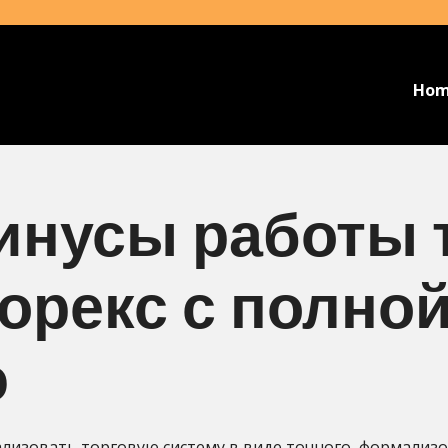
Ho
инусы работы 
орекс с полно
ю
ализовать торговую систему в виде точного, формализ