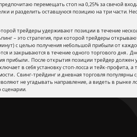
я предпочитаю перемещать стоп на 0,25% за свечой входа
делки и разделить оставшуюся позицию на три части. Н
 которой трейдеры удерживают позиции в течение неско
пинг – это стратегия, при которой трейдеры открываю
 минут) с целью получения небольшой прибыли от каждо
тся и закрываются в течение одного торгового дня․ 
ния прибыли․ После открытия позиции трейдер должен 
лючает в себя установку стоп-лосса и тейк-профита, а
ости․ Свинг-трейдинг и дневная торговля популярны с
воляют не угадывать направление, а видеть в рынке л
 сценарии.