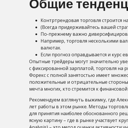
Общие тенденц
Контртрендовая торговля строится н
(Всегда придерживайтесь вашей страт
По-прежнему важно диверсифицирова
Например, торговля несколькими вал
валютах.
Если прогноз оправдывается и курс ев
Опытные трейдеры могут значительно уве
с фиксированной зарплатой, торговля на 
Форекс с полной занятостью имеет множес
положительные и отрицательные стороны 
мечта многих, кто стремится к финансовой
Рекомендуем взглянуть выжимку, где Алекс
лет работы в этом рынке. Методы торговл
для принятия наиболее обоснованного реш
ясную картину – где в рынке участвует кр
Analysis) – это метод оценки активности 