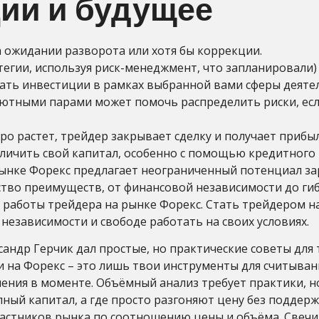
ии и будущее
а ожидании разворота или хотя бы коррекции.
егии, используя риск-менеджмент, что запланировали)
ть инвестиции в рамках выбранной вами сферы деятел
ютными парами может помочь распределить риски, есл
ро растет‚ трейдер закрывает сделку и получает прибы
личить свой капитал, особенно с помощью кредитного 
рынке Форекс предлагает неограниченный потенциал за
тво преимуществ, от финансовой независимости до гиб
работы трейдера на рынке Форекс. Стать трейдером на
 независимости и свободе работать на своих условиях.
андр Герчик дал простые, но практические советы для 
и на Форекс – это лишь твои инструменты для считыва
ения в моменте. Объёмный анализ требует практики, н
упный капитал, а где просто разгоняют цену без поддер
участников рынка по соотношению цены и объёма. Свечи 