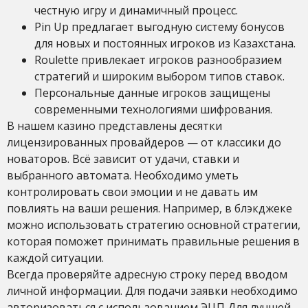
честную игру и динамичный процесс.
Pin Up предлагает выгодную систему бонусов
для новых и постоянных игроков из Казахстана.
Roulette привлекает игроков разнообразием
стратегий и широким выбором типов ставок.
Персональные данные игроков защищены
современными технологиями шифрования.
В нашем казино представлены десятки
лицензированных провайдеров — от классики до
новаторов. Всё зависит от удачи, ставки и
выбранного автомата. Необходимо уметь
контролировать свои эмоции и не давать им
повлиять на ваши решения. Например, в блэкджеке
можно использовать стратегию основной стратегии,
которая поможет принимать правильные решения в
каждой ситуации.
Всегда проверяйте адресную строку перед вводом
личной информации. Для подачи заявки необходимо
авторизоваться с использованием ЭЦП Для лучшей