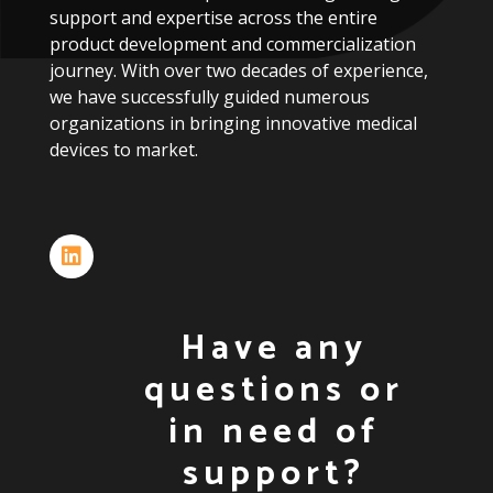
support
and
expertise
across
the
entire
product
development
and
commercialization
journey.
With
over
two
decades
of
experience,
we
have
successfully
guided
numerous
organizations
in
bringing
innovative
medical
devices
to
market.
Have any
questions or
in need of
support?