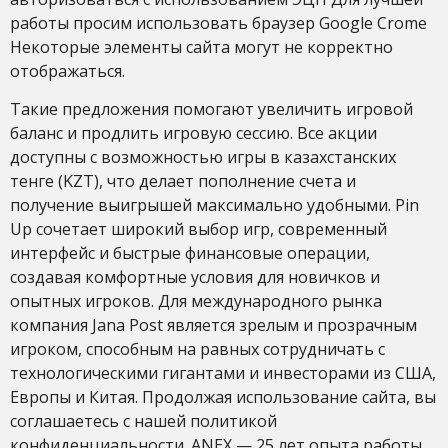
работы просим использовать браузер Google Crome
Некоторые элементы сайта могут не корректно
отображаться.
Такие предложения помогают увеличить игровой
баланс и продлить игровую сессию. Все акции
доступны с возможностью игры в казахстанских
тенге (KZT), что делает пополнение счета и
получение выигрышей максимально удобными. Pin
Up сочетает широкий выбор игр, современный
интерфейс и быстрые финансовые операции,
создавая комфортные условия для новичков и
опытных игроков. Для международного рынка
компания Jana Post является зрелым и прозрачным
игроком, способным на равных сотрудничать с
технологическими гигантами и инвесторами из США,
Европы и Китая. Продолжая использование сайта, вы
соглашаетесь с нашей политикой
конфиденциальности. ANEX — 25 лет опыта работы,