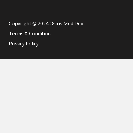
Copyright @ 2024 Osiris Med Dev
Terms & Condition
Privacy Policy