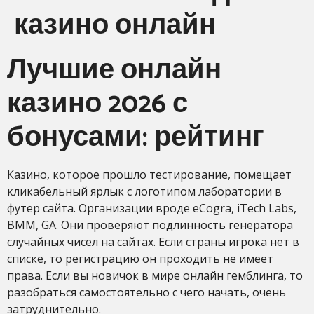
казино онлайн
Лучшие онлайн
казино 2026 с
бонусами: рейтинг
Казино, которое прошло тестирование, помещает
кликабельный ярлык с логотипом лаборатории в
футер сайта. Организации вроде eCogra, iTech Labs,
BMM, GA. Они проверяют подлинность генератора
случайных чисел на сайтах. Если страны игрока нет в
списке, то регистрацию он проходить не имеет
права. Если вы новичок в мире онлайн гемблинга, то
разобраться самостоятельно с чего начать, очень
затруднительно.