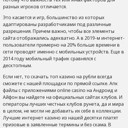
разных игроков отличается.
Это касается и игр, большинство из которых
адаптированы разработчиками под различные
разрешения. Причем важно, чтобы все элементы
сайта отображались адекватно. А в 2019-м интернет-
пользователи примерно на 20% больше времени в
сети проводят именно с мобильных устройств. Еще в
2014 году мобильный трафик сравнялся с
десктопным.
Если нет, то скачать топ казино на рубли всегда
сможете с нашей площадки по прямой ссылке. Апк
файлы с приложениями online casino на Андроид и
Айфон вы найдете на официальных сайтах клубов. И
операторы лучших честных клубов рунета, да и мира
в целом, не могли не добавить их себе в коллекции.
Лучшие интернет казино из нашей десятки платят
призовые в заявленные термины и без скама. В