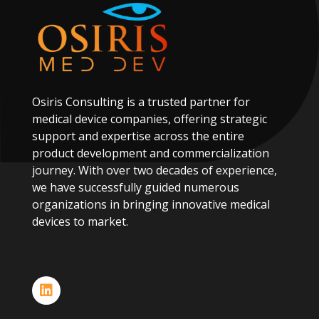
Osiris
Consulting
is
a
trusted
partner
for
medical
device
companies,
offering
strategic
support
and
expertise
across
the
entire
product
development
and
commercialization
journey.
With
over
two
decades
of
experience,
we
have
successfully
guided
numerous
organizations
in
bringing
innovative
medical
devices
to
market.