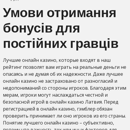
Умови отримання
бонусів для
постійних гравців
Лучшие онлайн казино, которые входят в наш
рейтинг позволят вам играть на реальные деньги не
опасаясь и не думая об их надежности. Даже лучшее
онлайн казино не застраховано от разногласий и
недопониманий со стороны игроков. Благодаря этим
мерам, игроки могут наслаждаться честной и
безопасной игрой в онлайн казино Латвия. Перед
регистрацией в онлайн казино, гэмблер обязан
проверить принимает ли оно игроков из его страны.
Понятие лучшего онлайн казино – субъективно,
потому что важность тех или иных факторов для