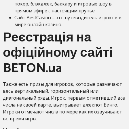
покер, блэкджек, баккару и игровые шоу в
прямом эфире с настоящим крупье.
Сайт BestCasino – это путеводитель игроков в
мире онлайн казино.
Реєстрація на
офіційному сайті
BETON.ua
Также есть призы для игроков, которые размечают
весь вертикальный, горизонтальный или
диагональный ряды. Игрок, первым отметивший все
числа на своей карте, выигрывает джекпот Бинго.
Игроки отмечают числа по мере как их озвучивают
во время игры.