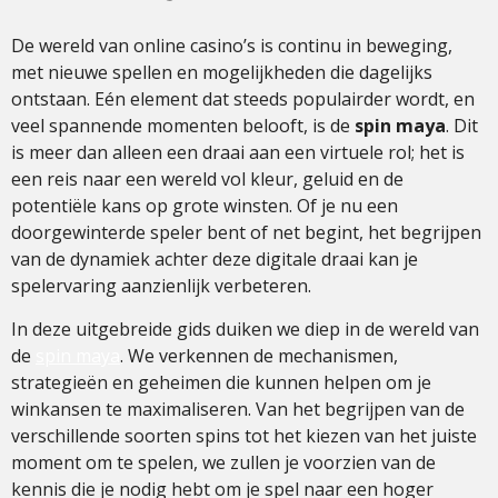
De wereld van online casino’s is continu in beweging,
met nieuwe spellen en mogelijkheden die dagelijks
ontstaan. Eén element dat steeds populairder wordt, en
veel spannende momenten belooft, is de
spin maya
. Dit
is meer dan alleen een draai aan een virtuele rol; het is
een reis naar een wereld vol kleur, geluid en de
potentiële kans op grote winsten. Of je nu een
doorgewinterde speler bent of net begint, het begrijpen
van de dynamiek achter deze digitale draai kan je
spelervaring aanzienlijk verbeteren.
In deze uitgebreide gids duiken we diep in de wereld van
de
spin maya
. We verkennen de mechanismen,
strategieën en geheimen die kunnen helpen om je
winkansen te maximaliseren. Van het begrijpen van de
verschillende soorten spins tot het kiezen van het juiste
moment om te spelen, we zullen je voorzien van de
kennis die je nodig hebt om je spel naar een hoger