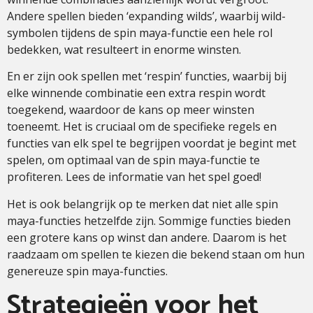
Andere spellen bieden ‘expanding wilds’, waarbij wild-
symbolen tijdens de spin maya-functie een hele rol
bedekken, wat resulteert in enorme winsten.
En er zijn ook spellen met ‘respin’ functies, waarbij bij
elke winnende combinatie een extra respin wordt
toegekend, waardoor de kans op meer winsten
toeneemt. Het is cruciaal om de specifieke regels en
functies van elk spel te begrijpen voordat je begint met
spelen, om optimaal van de spin maya-functie te
profiteren. Lees de informatie van het spel goed!
Het is ook belangrijk op te merken dat niet alle spin
maya-functies hetzelfde zijn. Sommige functies bieden
een grotere kans op winst dan andere. Daarom is het
raadzaam om spellen te kiezen die bekend staan om hun
genereuze spin maya-functies.
Strategieën voor het