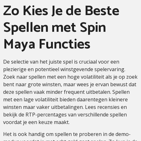
Zo Kies Je de Beste
Spellen met Spin
Maya Functies
De selectie van het juiste spel is cruciaal voor een
plezierige en potentieel winstgevende spelervaring.
Zoek naar spellen met een hoge volatiliteit als je op zoek
bent naar grote winsten, maar wees je ervan bewust dat
deze spellen vaak minder frequent uitbetalen. Spellen
met een lage volatiliteit bieden daarentegen kleinere
winsten maar vaker uitbetalingen. Lees recensies en
bekijk de RTP-percentages van verschillende spellen
voordat je een keuze maakt.
Het is ook handig om spellen te proberen in de demo-