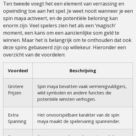
Ten tweede voegt het een element van verrassing en
opwinding toe aan het spel. Je weet nooit wanneer je een
spin maya activeert, en de potentiële beloning kan
enorm zijn. Veel spelers zien het als een ‘magisch’
moment, een kans om een aanzienlijke som geld te
winnen. Maar het is belangrijk om te onthouden dat ook
deze spins gebaseerd zijn op willekeur. Hieronder een
overzicht van de voordelen:
Voordeel
Beschrijving
Grotere
Spin maya bevatten vaak vermenigvuldigers,
Prijzen
wild symbolen en andere functies die
potentiële winsten verhogen.
Extra
Het onvoorspelbare karakter van de spin
Spanning
maya maakt de spelervaring spannender.