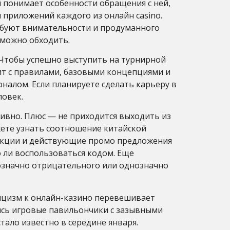
й понимает особенности обращения с ней,
 приложений каждого из онлайн casino.
ребуют внимательности и продуманного
 можно обходить.
Чтобы успешно выступить на турнирной
мит с правилами, базовыми концепциями и
налом. Если планируете сделать карьеру в
ловек.
тивно. Плюс — не приходится выходить из
ете узнать соотношение китайской
акции и действующие промо предложения
о ли воспользоваться кодом. Еще
нозначно отрицательного или однозначно
ицизм к онлайн-казино перевешивает
лись игровые павильончики с зазывными
ало известно в середине января.