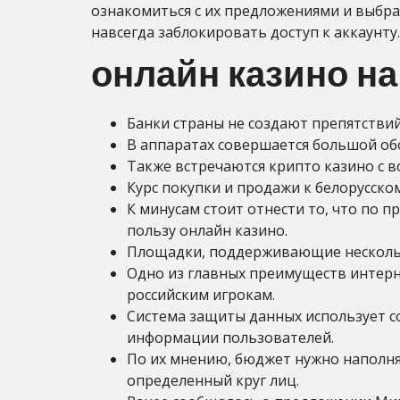
ознакомиться с их предложениями и выбра
навсегда заблокировать доступ к аккаунту.
онлайн казино на
Банки страны не создают препятстви
В аппаратах совершается большой об
Также встречаются крипто казино с в
Курс покупки и продажи к белорусско
К минусам стоит отнести то, что по
пользу онлайн казино.
Площадки, поддерживающие нескольк
Одно из главных преимуществ интерн
российским игрокам.
Система защиты данных использует 
информации пользователей.
По их мнению, бюджет нужно наполнять
определенный круг лиц.