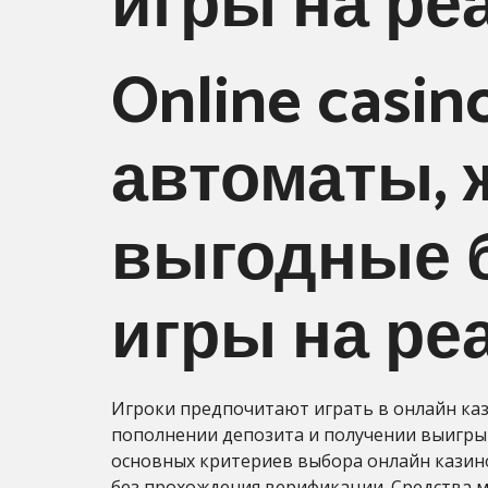
игры на ре
Online casi
автоматы,
выгодные 
игры на ре
Игроки предпочитают играть в онлайн каз
пополнении депозита и получении выигрыш
основных критериев выбора онлайн казино.
без прохождения верификации. Средства м