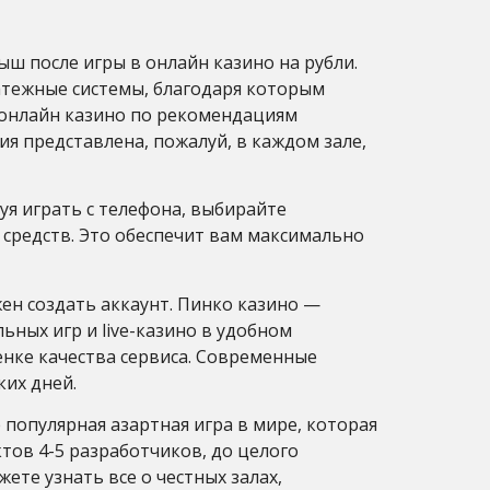
 после игры в онлайн казино на рубли.
атежные системы, благодаря которым
в онлайн казино по рекомендациям
я представлена, пожалуй, в каждом зале,
уя играть с телефона, выбирайте
средств. Это обеспечит вам максимально
ен создать аккаунт. Пинко казино —
ных игр и live-казино в удобном
нке качества сервиса. Современные
их дней.
 популярная азартная игра в мире, которая
тов 4-5 разработчиков, до целого
жете узнать все о честных залах,