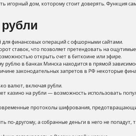
ть игорный дом, которому стоит доверять. Функция с
 рубли
й для финансовых операций с офшорными сайтами.
орот ставок, что позволяет претендовать на ощутимые
озможностью открыть счет в биткоине или эфире.
му рублю в банках Минска находится в прямой зависимос
 причине законодательных запретов в РФ некоторые фи
о валют, включая рубли.
ет казино на рубли — возможность использовать поп
современные протоколы шифрования, предотвращающи
 по-другому, а собранные деньги в него не попадут, т