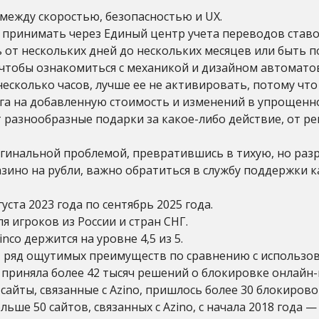
 между скоростью, безопасностью и UX.
 принимать через Единый центр учета переводов ставо
 от нескольких дней до нескольких месяцев или быть п
 чтобы ознакомиться с механикой и дизайном автомато
 несколько часов, лучше ее не активировать, потому чт
га на добавленную стоимость и изменений в упрощенн
 разнообразные подарки за какое-либо действие, от ре
ргинальной проблемой, превратившись в тихую, но ра
зино на рубли, важно обратиться в службу поддержки 
ста 2023 года по сентябрь 2025 года.
я игроков из России и стран СНГ.
co держится на уровне 4,5 из 5.
ёт ряд ощутимых преимуществ по сравнению с использо
 приняла более 42 тысяч решений о блокировке онлайн-
 сайты, связанные с Azino, пришлось более 30 блокировок
ьше 50 сайтов, связанных с Azino, с начала 2018 года —