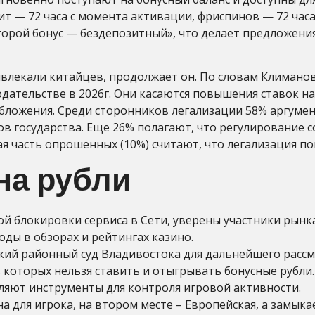
т — 72 часа с момента активации, фриспинов — 72 часа
орой бонус — бездепозитный», что делает предложени
влекали китайцев, продолжает он. По словам Климанов
одательстве в 2026г. Они касаются повышения ставок н
обложения. Среди сторонников легализации 58% аргум
 государства. Еще 26% полагают, что регулирование с
ая часть опрошенных (10%) считают, что легализация п
на рубли
й блокировки сервиса в Сети, уверены участники рынка
ы в обзорах и рейтингах казино.
кий районный суд Владивостока для дальнейшего рассм
 которых нельзя ставить и отыгрывать бонусные рубли.
яют инструменты для контроля игровой активности.
 для игрока, на втором месте – Европейская, а замыкае