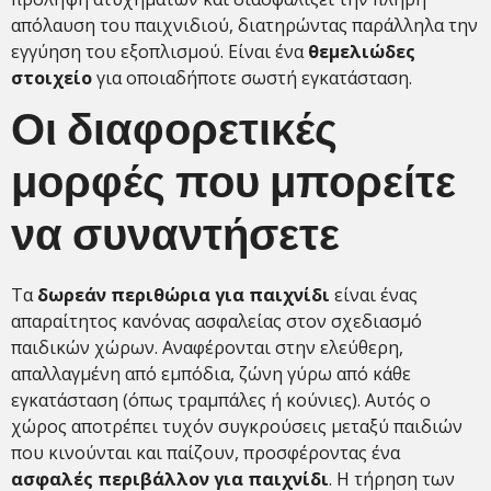
απόλαυση του παιχνιδιού, διατηρώντας παράλληλα την
εγγύηση του εξοπλισμού. Είναι ένα
θεμελιώδες
στοιχείο
για οποιαδήποτε σωστή εγκατάσταση.
Οι διαφορετικές
μορφές που μπορείτε
να συναντήσετε
Τα
δωρεάν περιθώρια για παιχνίδι
είναι ένας
απαραίτητος κανόνας ασφαλείας στον σχεδιασμό
παιδικών χώρων. Αναφέρονται στην ελεύθερη,
απαλλαγμένη από εμπόδια, ζώνη γύρω από κάθε
εγκατάσταση (όπως τραμπάλες ή κούνιες). Αυτός ο
χώρος αποτρέπει τυχόν συγκρούσεις μεταξύ παιδιών
που κινούνται και παίζουν, προσφέροντας ένα
ασφαλές περιβάλλον για παιχνίδι
. Η τήρηση των