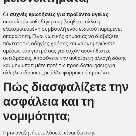
Οι
συχνές ερωτήσεις για προϊόντα υγείας
αποτελούν καθοδηγητική βοήθεια, αλλά η
εξατομικευμένη συμβουλή ενός ειδικού παραμένει
απαραίτητη. Είναι ζωτικής σημασίας να διαβάζετε
πάντοτε τις οδηγίες χρήσης και να ενημερώνετε
αμέσως τον γιατρό σας για τυχόν ασυνήθιστες
αντιδράσεις. Αποφύγετε την αυθαίρετη αλλαγή δόσης
και μην υποτιμάτε ποτέ τις προειδοποιήσεις για
αλληλεπιδράσεις με άλλα φάρμακα ή προϊόντα.
Πώς διασφαλίζετε την
ασφάλεια και τη
νομιμότητα;
Πριν αναζητήσετε λύσεις, είναι ζωτικής