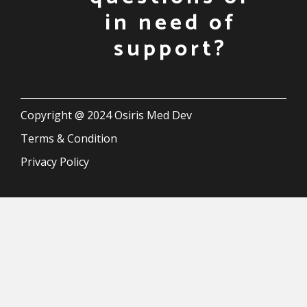
in need of
support?
Copyright @ 2024 Osiris Med Dev
Terms & Condition
Privacy Policy