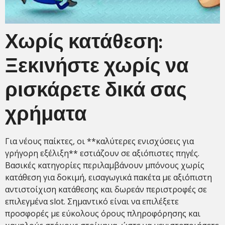
Χωρίς κατάθεση:
Ξεκινήστε χωρίς να
ρισκάρετε δικά σας
χρήματα
Για νέους παίκτες, οι **καλύτερες ενισχύσεις για
γρήγορη εξέλιξη** εστιάζουν σε αξιόπιστες πηγές.
Βασικές κατηγορίες περιλαμβάνουν μπόνους χωρίς
κατάθεση για δοκιμή, εισαγωγικά πακέτα με αξιόπιστη
αντιστοίχιση κατάθεσης και δωρεάν περιστροφές σε
επιλεγμένα slot. Σημαντικό είναι να επιλέξετε
προσφορές με εύκολους όρους πληροφόρησης και