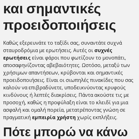
και σημαντικές
προειδοποιήσεις
Καθώς εξερευνάτε το ταξίδι σας, συναντάτε συχνά
σταυροδρόμια με ερωτήσεις. Αυτές οι
συχνές
ερωτήσεις
είναι φάροι που φωτίζουν το μονοπάτι,
αποσαφηνίζοντας αβεβαιότητες. Ωστόσο, μεταξύ των
χρήσιμων απαντήσεων, κρύβονται και σημαντικές
προειδοποιήσεις. Είναι οι σιωπηλές πινακίδες που σας
καλούν να επιβραδύνετε, υποδεικνύοντας κρυφούς
κινδύνους ή λεπτές διακρίσεις. Πάντα ακούστε τις με
προσοχή, καθώς η προφύλαξη είναι το κλειδί για μια
ασφαλή και ομαλή πορεία, μετατρέποντας γνώση σε
πραγματική
εμπειρία χρήστη
χωρίς εκπλήξεις.
Πότε μπορώ να κάνω