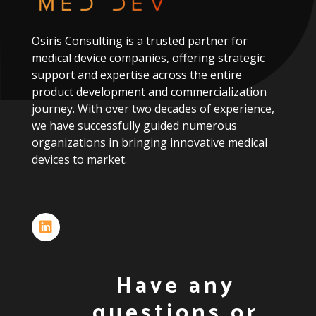
Osiris
Consulting
is
a
trusted
partner
for
medical
device
companies,
offering
strategic
support
and
expertise
across
the
entire
product
development
and
commercialization
journey.
With
over
two
decades
of
experience,
we
have
successfully
guided
numerous
organizations
in
bringing
innovative
medical
devices
to
market.
Have any
questions or