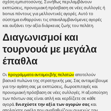
σχέση εμπιστοσύνης. Συνήθως περιλαμβάνουν
εκπτώσεις, προνομιακή πρόσβαση σε νέες συλλογές ή
bonus πόντους για μελλοντικές αγορές. Αυτό το
σύστημα ενθαρρύνει τις επαναλαμβανόμενες αγορές
και αυξάνει την αξία διάρκειας ζωής του πελάτη.
Διαγωνισμοί και
τουρνουά με μεγάλα
έπαθλα
Οι
προγράμματα ανταμοιβής πελατών
αποτελούν
βασικό πυλώνα της στρατηγικής μας. Σας ανταμείβουμε
για την αγάπη σας με εκπτώσεις, δωροεπιταγές και
προνομιακή πρόσβαση σε νέες συλλογές. Η αξιοποίηση
των πόντων σας είναι απλή και κερδίζετε σε κάθε
αγορά.
Ενισχύστε την αξία των αγορών σας
και
απολαύστε οφέλη που αναβαθμίζουν συνεχώς την