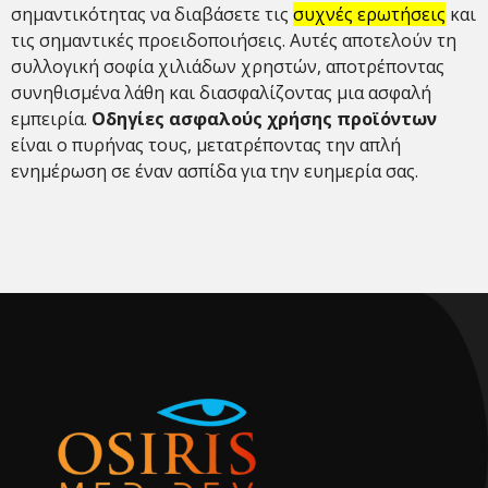
σημαντικότητας να διαβάσετε τις
συχνές ερωτήσεις
και
τις σημαντικές προειδοποιήσεις. Αυτές αποτελούν τη
συλλογική σοφία χιλιάδων χρηστών, αποτρέποντας
συνηθισμένα λάθη και διασφαλίζοντας μια ασφαλή
εμπειρία.
Οδηγίες ασφαλούς χρήσης προϊόντων
είναι ο πυρήνας τους, μετατρέποντας την απλή
ενημέρωση σε έναν ασπίδα για την ευημερία σας.