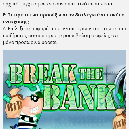
αρχική σύγχυση σε ένα συναρπαστικό περιπέτεια.
Ε: Τι πρέπει να προσέξω όταν διαλέγω ένα πακέτο
ενίσχυσης;
Α: Επίλεξε προσφορές που ανταποκρίνονται στον τρόπο
παιξίματος σου και προσφέρουν βιώσιμα οφέλη, όχι
μόνο προσωρινά boosts.