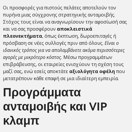
Οι προσφορές για πιστούς πελάτες αποτελούν τον
πυρήνα μιας σύγχρονης στρατηγικής ανταμοιβής.
Στόχος τους είναι να αναγνωρίσουν την αφοσίωσή σας
και να σας προσφέρουν
αποκλειστικά
πλεονεκτήματα
, όπως έκπτωση, δωροεπιταγές ή
πρόσβαση σε νέες συλλογές πριν από όλους.
Είναι ο
ιδανικός τρόπος για να απολαμβάνετε ακόμα περισσότερες
αγορές με μικρότερο κόστος.
Μέσω προγραμμάτων
επιβράβευσης, οι εταιρείες ενισχύουν τη σχέση τους
μαζί σας, ενώ εσείς αποκτάτε
αξιολόγητα οφέλη
που
μετατρέπουν κάθε επαφή σε μια ιδιαίτερη εμπειρία.
Προγράμματα
ανταμοιβής και VIP
κλαμπ