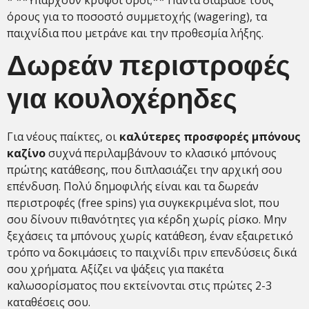
όρους για το ποσοστό συμμετοχής (wagering), τα
παιχνίδια που μετράνε και την προθεσμία λήξης.
Δωρεάν περιστροφές
για κουλοχέρηδες
Για νέους παίκτες, οι
καλύτερες προσφορές μπόνους
καζίνο
συχνά περιλαμβάνουν το κλασικό μπόνους
πρώτης κατάθεσης, που διπλασιάζει την αρχική σου
επένδυση. Πολύ δημοφιλής είναι και τα δωρεάν
περιστροφές (free spins) για συγκεκριμένα slot, που
σου δίνουν πιθανότητες για κέρδη χωρίς ρίσκο. Μην
ξεχάσεις τα μπόνους χωρίς κατάθεση, έναν εξαιρετικό
τρόπο να δοκιμάσεις το παιχνίδι πριν επενδύσεις δικά
σου χρήματα. Αξίζει να ψάξεις για πακέτα
καλωσορίσματος που εκτείνονται στις πρώτες 2-3
καταθέσεις σου.