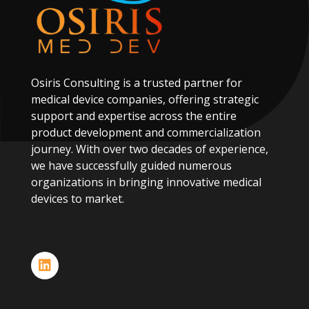
Osiris
Consulting
is
a
trusted
partner
for
medical
device
companies,
offering
strategic
support
and
expertise
across
the
entire
product
development
and
commercialization
journey.
With
over
two
decades
of
experience,
we
have
successfully
guided
numerous
organizations
in
bringing
innovative
medical
devices
to
market.