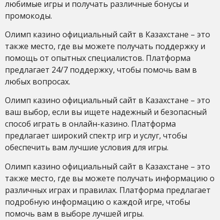
любимые игры и получать различные бонусы и
промокоды.
Олимп казино официальный сайт в Казахстане – это
также место, где вы можете получать поддержку и
помощь от опытных специалистов. Платформа
предлагает 24/7 поддержку, чтобы помочь вам в
любых вопросах.
Олимп казино официальный сайт в Казахстане – это
ваш выбор, если вы ищете надежный и безопасный
способ играть в онлайн-казино. Платформа
предлагает широкий спектр игр и услуг, чтобы
обеспечить вам лучшие условия для игры.
Олимп казино официальный сайт в Казахстане – это
также место, где вы можете получать информацию о
различных играх и правилах. Платформа предлагает
подробную информацию о каждой игре, чтобы
помочь вам в выборе лучшей игры.