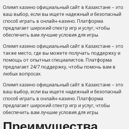
Олимп казино официальный сайт в Казахстане – это
ваш выбор, если вы ищете надежный и безопасный
способ играть в онлайн-казино. Платформа
предлагает широкий спектр игр и услуг, чтобы
обеспечить вам лучшие условия для игры.
Олимп казино официальный сайт в Казахстане – это
также место, где вы можете получать поддержку и
помощь от опытных специалистов. Платформа
предлагает 24/7 поддержку, чтобы помочь вам в
любых вопросах.
Олимп казино официальный сайт в Казахстане – это
ваш выбор, если вы ищете надежный и безопасный
способ играть в онлайн-казино. Платформа
предлагает широкий спектр игр и услуг, чтобы
обеспечить вам лучшие условия для игры.
Преимущества