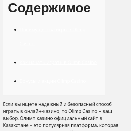
Содержимое
Преимущества игры в Olimp
Casino
Как начать играть в Olimp Casino
Бонусы и акции Olimp Casino
Если вы ищете надежный и безопасный способ
играть в онлайн-казино, то Olimp Casino – ваш
выбор. Олимп казино официальный сайт в
Казахстане – это популярная платформа, которая