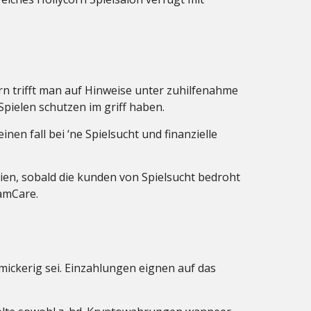
ern trifft man auf Hinweise unter zuhilfenahme
ielen schutzen im griff haben.
nen fall bei ‘ne Spielsucht und finanzielle
eien, sobald die kunden von Spielsucht bedroht
amCare.
ickerig sei. Einzahlungen eignen auf das