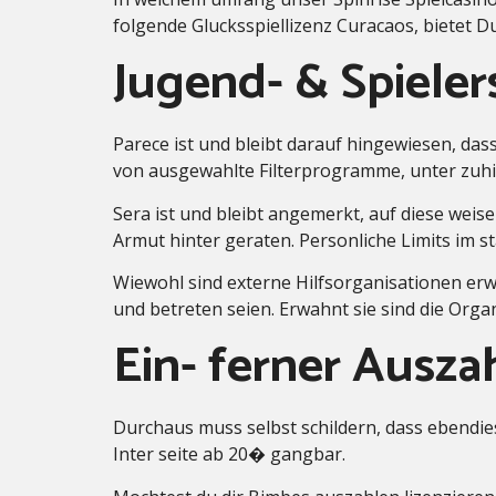
folgende Glucksspiellizenz Curacaos, bietet Du
Jugend- & Spieler
Parece ist und bleibt darauf hingewiesen, das
von ausgewahlte Filterprogramme, unter zuhi
Sera ist und bleibt angemerkt, auf diese weise
Armut hinter geraten. Personliche Limits im s
Wiewohl sind externe Hilfsorganisationen erwa
und betreten seien. Erwahnt sie sind die Or
Ein- ferner Ausz
Durchaus muss selbst schildern, dass ebendi
Inter seite ab 20� gangbar.