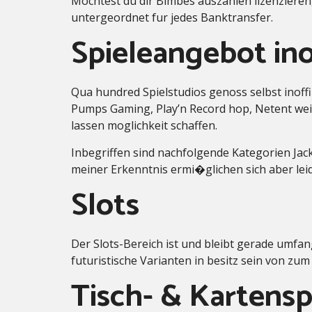
Mochtest du dir Bimbes auszahlen lizenzieren
untergeordnet fur jedes Banktransfer.
Spieleangebot inof
Qua hundred Spielstudios genoss selbst inoffiz
Pumps Gaming, Play’n Record hop, Netent weit
lassen moglichkeit schaffen.
Inbegriffen sind nachfolgende Kategorien Jack
meiner Erkenntnis ermi�glichen sich aber le
Slots
Der Slots-Bereich ist und bleibt gerade umfangl
futuristische Varianten in besitz sein von zum
Tisch- & Kartensp