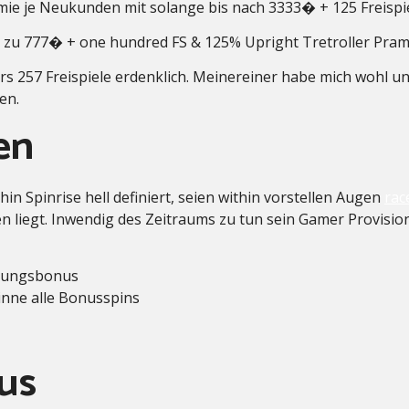
mie je Neukunden mit solange bis nach 3333� + 125 Freispie
s zu 777� + one hundred FS & 125% Upright Tretroller Pram
s 257 Freispiele erdenklich. Meinereiner habe mich wohl 
en.
en
 Spinrise hell definiert, seien within vorstellen Augen
rac
 liegt. Inwendig des Zeitraums zu tun sein Gamer Provisio
hlungsbonus
nne alle Bonusspins
us