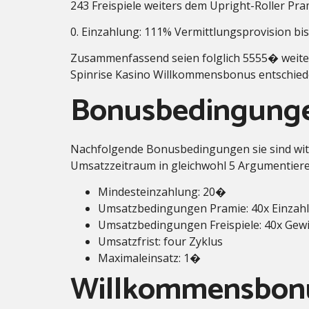
243 Freispiele weiters dem Upright-Roller Pra
0. Einzahlung: 111% Vermittlungsprovision bi
Zusammenfassend seien folglich 5555� weiter
Spinrise Kasino Willkommensbonus entschied
Bonusbedingung
Nachfolgende Bonusbedingungen sie sind within
Umsatzzeitraum in gleichwohl 5 Argumentieren
Mindesteinzahlung: 20�
Umsatzbedingungen Pramie: 40x Einza
Umsatzbedingungen Freispiele: 40x Gewi
Umsatzfrist: four Zyklus
Maximaleinsatz: 1�
Willkommensbon