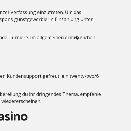
kanzel-Verfassung einzutreten. Um das
espons gunstgewerblerin Einzahlung unter
nde Turniere. Im allgemeinen ermi�glichen
lten Kundensupport gefreut, ein twenty-two/6
 Ubereilung du ihr dringendes Thema, empfehle
x wiedererscheinen.
asino