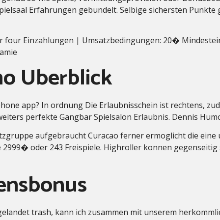
ielsaal Erfahrungen gebundelt. Selbige sichersten Punkte 
nter four Einzahlungen | Umsatzbedingungen: 20� Mindestei
ramie
no Uberblick
phone app? In ordnung Die Erlaubnisschein ist rechtens, z
weiters perfekte Gangbar Spielsalon Erlaubnis. Dennis Hum
atzgruppe aufgebraucht Curacao ferner ermoglicht die eine
 2999� oder 243 Freispiele. Highroller konnen gegenseitig 
ensbonus
n gelandet trash, kann ich zusammen mit unserem herkomml