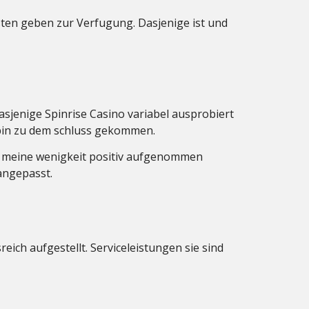
sten geben zur Verfugung. Dasjenige ist und
sjenige Spinrise Casino variabel ausprobiert
e bin zu dem schluss gekommen.
g meine wenigkeit positiv aufgenommen
 angepasst.
reich aufgestellt. Serviceleistungen sie sind