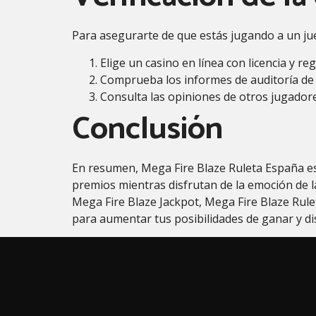
Para asegurarte de que estás jugando a un ju
Elige un casino en línea con licencia y re
Comprueba los informes de auditoría de 
Consulta las opiniones de otros jugadore
Conclusión
En resumen, Mega Fire Blaze Ruleta España es
premios mientras disfrutan de la emoción de la
Mega Fire Blaze Jackpot, Mega Fire Blaze Rule
para aumentar tus posibilidades de ganar y di