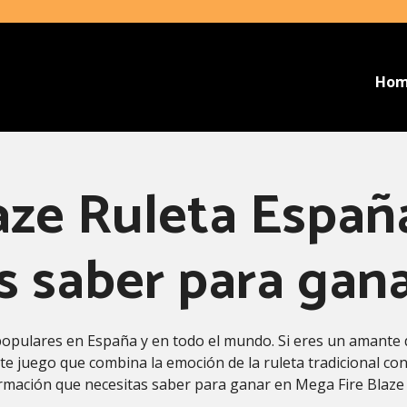
Ho
aze Ruleta Españ
s saber para gan
populares en España y en todo el mundo. Si eres un amante 
 juego que combina la emoción de la ruleta tradicional con 
ormación
que necesitas saber para ganar en Mega Fire Blaze