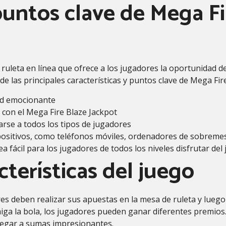
 puntos clave de Mega F
ruleta en línea que ofrece a los jugadores la oportunidad 
 de las principales características y puntos clave de Mega Fi
dad emocionante
 con el Mega Fire Blaze Jackpot
rse a todos los tipos de jugadores
spositivos, como teléfonos móviles, ordenadores de sobremes
a fácil para los jugadores de todos los niveles disfrutar del
cterísticas del juego
es deben realizar sus apuestas en la mesa de ruleta y lueg
ga la bola, los jugadores pueden ganar diferentes premios. 
llegar a sumas impresionantes.