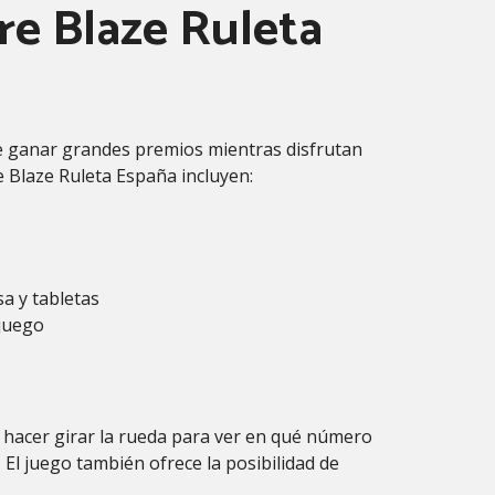
ire Blaze Ruleta
de ganar grandes premios mientras disfrutan
re Blaze Ruleta España incluyen:
a y tabletas
 juego
o hacer girar la rueda para ver en qué número
El juego también ofrece la posibilidad de