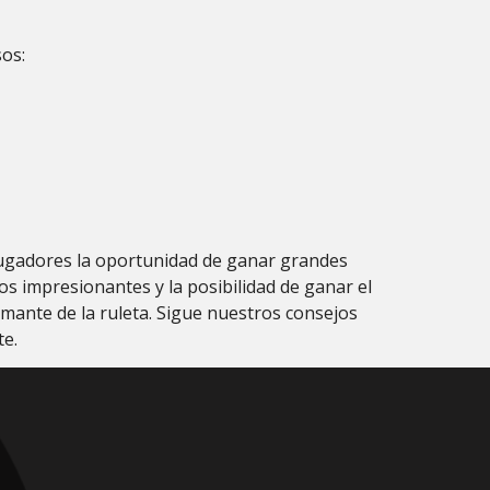
os:
jugadores la oportunidad de ganar grandes
os impresionantes y la posibilidad de ganar el
mante de la ruleta. Sigue nuestros consejos
te.