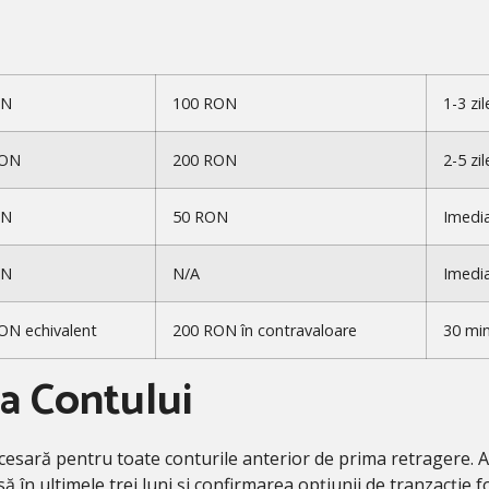
ON
100 RON
1-3 zi
RON
200 RON
2-5 zi
ON
50 RON
Imedia
ON
N/A
Imedi
ON echivalent
200 RON în contravaloare
30 min
 a Contului
ară pentru toate conturile anterior de prima retragere. Acte
să în ultimele trei luni și confirmarea opțiunii de tranzacție 