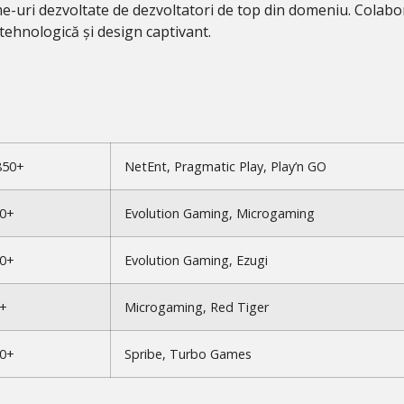
me-uri dezvoltate de dezvoltatori de top din domeniu. Colabo
tehnologică și design captivant.
850+
NetEnt, Pragmatic Play, Play’n GO
0+
Evolution Gaming, Microgaming
0+
Evolution Gaming, Ezugi
+
Microgaming, Red Tiger
0+
Spribe, Turbo Games