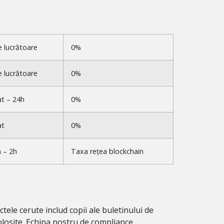
le lucrătoare
0%
le lucrătoare
0%
t – 24h
0%
at
0%
 – 2h
Taxa rețea blockchain
le cerute includ copii ale buletinului de
folosite. Echipa nostru de compliance