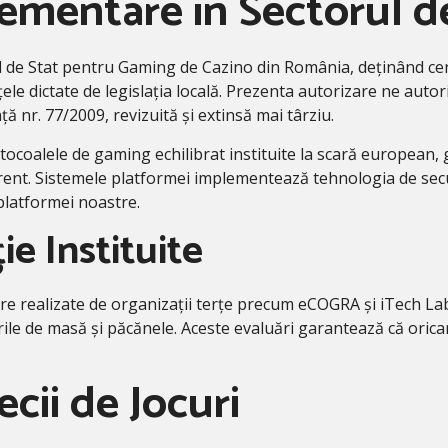
glementare în Sectorul 
ul de Stat pentru Gaming de Cazino din România, deținând c
le dictate de legislația locală. Prezenta autorizare ne autori
 nr. 77/2009, revizuită și extinsă mai târziu.
tocoalele de gaming echilibrat instituite la scară european,
rent. Sistemele platformei implementează tehnologia de secu
platformei noastre.
ie Instituite
re realizate de organizații terțe precum eCOGRA și iTech La
tlurile de masă și păcănele. Aceste evaluări garantează că orica
ecii de Jocuri