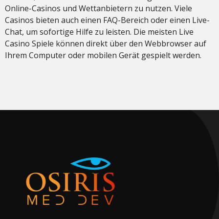
Online-Casinos und Wettanbietern zu nutzen. Viele
Casinos bieten auch einen FAQ-Bereich oder einen Live-
Chat, um sofortige Hilfe zu leisten. Die meisten Live
Casino Spiele können direkt über den Webbrowser auf
Ihrem Computer oder mobilen Gerät gespielt werden.