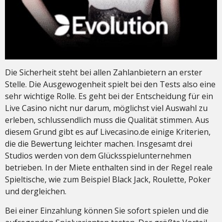
Die Sicherheit steht bei allen Zahlanbietern an erster
Stelle. Die Ausgewogenheit spielt bei den Tests also eine
sehr wichtige Rolle. Es geht bei der Entscheidung für ein
Live Casino nicht nur darum, möglichst viel Auswahl zu
erleben, schlussendlich muss die Qualität stimmen. Aus
diesem Grund gibt es auf Livecasino.de einige Kriterien,
die die Bewertung leichter machen. Insgesamt drei
Studios werden von dem Glücksspielunternehmen
betrieben. In der Miete enthalten sind in der Regel reale
Spieltische, wie zum Beispiel Black Jack, Roulette, Poker
und dergleichen.
Bei einer Einzahlung können Sie sofort spielen und die