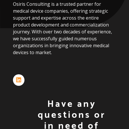
Osiris
Consulting
is
a
trusted
partner
for
medical
device
companies,
offering
strategic
support
and
expertise
across
the
entire
product
development
and
commercialization
journey.
With
over
two
decades
of
experience,
we
have
successfully
guided
numerous
organizations
in
bringing
innovative
medical
devices
to
market.
Have any
questions or
in need of