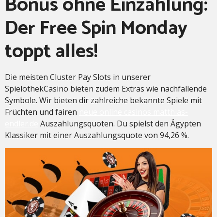
Bonus ohne Einzahlung:
Der Free Spin Monday
toppt alles!
Die meisten Cluster Pay Slots in unserer
SpielothekCasino bieten zudem Extras wie nachfallende
Symbole. Wir bieten dir zahlreiche bekannte Spiele mit
Früchten und fairen
neue online casinos matthias-
endler.de
Auszahlungsquoten. Du spielst den Ägypten
Klassiker mit einer Auszahlungsquote von 94,26 %.