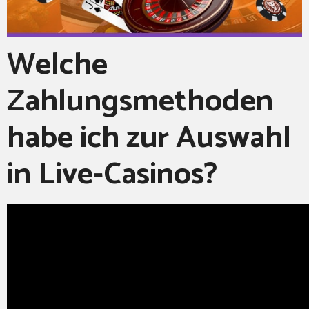
Welche
Zahlungsmethoden
habe ich zur Auswahl
in Live-Casinos?