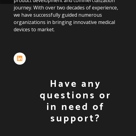
product
development
and
commercialization
journey.
With
over
two
decades
of
experience,
we
have
successfully
guided
numerous
organizations
in
bringing
innovative
medical
devices
to
market.
Have any
questions or
in need of
support?