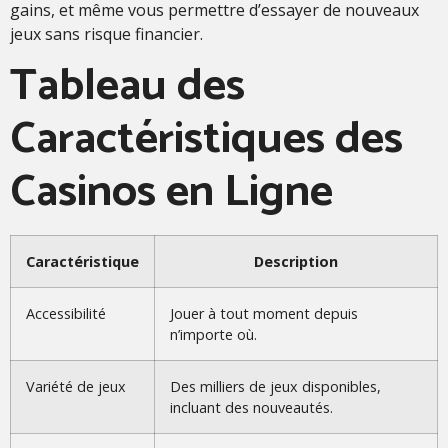
gains, et même vous permettre d’essayer de nouveaux
jeux sans risque financier.
Tableau des
Caractéristiques des
Casinos en Ligne
Caractéristique
Description
Accessibilité
Jouer à tout moment depuis
n’importe où.
Variété de jeux
Des milliers de jeux disponibles,
incluant des nouveautés.