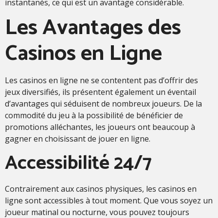
instantanés, ce qui est un avantage considérable.
Les Avantages des
Casinos en Ligne
Les casinos en ligne ne se contentent pas d’offrir des
jeux diversifiés, ils présentent également un éventail
d’avantages qui séduisent de nombreux joueurs. De la
commodité du jeu à la possibilité de bénéficier de
promotions alléchantes, les joueurs ont beaucoup à
gagner en choisissant de jouer en ligne.
Accessibilité 24/7
Contrairement aux casinos physiques, les casinos en
ligne sont accessibles à tout moment. Que vous soyez un
joueur matinal ou nocturne, vous pouvez toujours