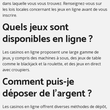
dans laquelle vous vous trouvez. Renseignez-vous sur
les lois locales concernant les jeux en ligne avant de vous
inscrire.
Quels jeux sont
disponibles en ligne ?
Les casinos en ligne proposent une large gamme de
jeux, y compris des machines à sous, des jeux de table
comme le blackjack et la roulette, et des jeux en direct
avec croupiers.
Comment puis-je
déposer de l’argent ?
Les casinos en ligne offrent diverses méthodes de dépôt,