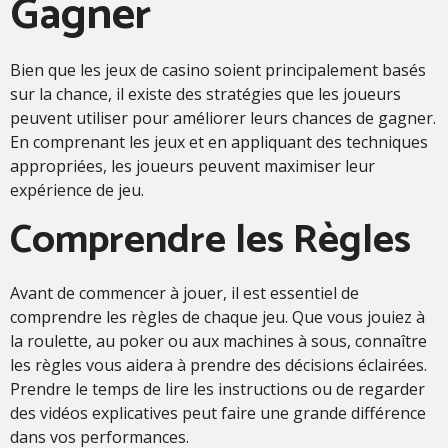
Gagner
Bien que les jeux de casino soient principalement basés
sur la chance, il existe des stratégies que les joueurs
peuvent utiliser pour améliorer leurs chances de gagner.
En comprenant les jeux et en appliquant des techniques
appropriées, les joueurs peuvent maximiser leur
expérience de jeu.
Comprendre les Règles
Avant de commencer à jouer, il est essentiel de
comprendre les règles de chaque jeu. Que vous jouiez à
la roulette, au poker ou aux machines à sous, connaître
les règles vous aidera à prendre des décisions éclairées.
Prendre le temps de lire les instructions ou de regarder
des vidéos explicatives peut faire une grande différence
dans vos performances.