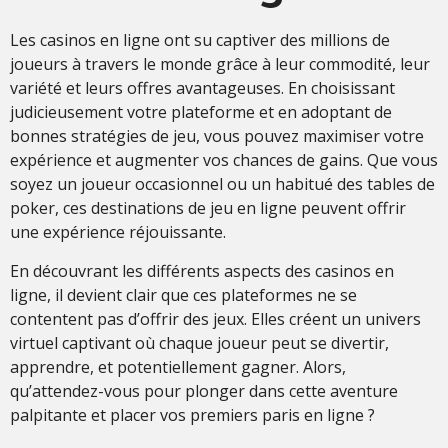
Les casinos en ligne ont su captiver des millions de
joueurs à travers le monde grâce à leur commodité, leur
variété et leurs offres avantageuses. En choisissant
judicieusement votre plateforme et en adoptant de
bonnes stratégies de jeu, vous pouvez maximiser votre
expérience et augmenter vos chances de gains. Que vous
soyez un joueur occasionnel ou un habitué des tables de
poker, ces destinations de jeu en ligne peuvent offrir
une expérience réjouissante.
En découvrant les différents aspects des casinos en
ligne, il devient clair que ces plateformes ne se
contentent pas d’offrir des jeux. Elles créent un univers
virtuel captivant où chaque joueur peut se divertir,
apprendre, et potentiellement gagner. Alors,
qu’attendez-vous pour plonger dans cette aventure
palpitante et placer vos premiers paris en ligne ?