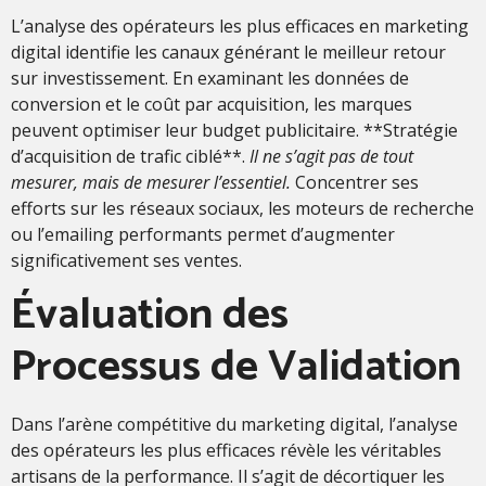
L’analyse des opérateurs les plus efficaces en marketing
digital identifie les canaux générant le meilleur retour
sur investissement. En examinant les données de
conversion et le coût par acquisition, les marques
peuvent optimiser leur budget publicitaire. **Stratégie
d’acquisition de trafic ciblé**.
Il ne s’agit pas de tout
mesurer, mais de mesurer l’essentiel.
Concentrer ses
efforts sur les réseaux sociaux, les moteurs de recherche
ou l’emailing performants permet d’augmenter
significativement ses ventes.
Évaluation des
Processus de Validation
Dans l’arène compétitive du marketing digital, l’analyse
des opérateurs les plus efficaces révèle les véritables
artisans de la performance. Il s’agit de décortiquer les