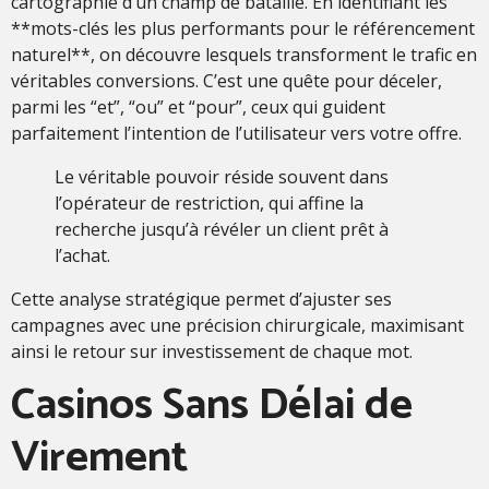
cartographie d’un champ de bataille. En identifiant les
**mots-clés les plus performants pour le référencement
naturel**, on découvre lesquels transforment le trafic en
véritables conversions. C’est une quête pour déceler,
parmi les “et”, “ou” et “pour”, ceux qui guident
parfaitement l’intention de l’utilisateur vers votre offre.
Le véritable pouvoir réside souvent dans
l’opérateur de restriction, qui affine la
recherche jusqu’à révéler un client prêt à
l’achat.
Cette analyse stratégique permet d’ajuster ses
campagnes avec une précision chirurgicale, maximisant
ainsi le retour sur investissement de chaque mot.
Casinos Sans Délai de
Virement