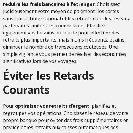
réduire les frais bancaires à l’étranger
. Choisissez
judicieusement votre moyen de paiement : les cartes
sans frais à l’international et les retraits dans les réseaux
partenaires limitent les commissions. Planifiez
également vos besoins en liquide pour effectuer des
retraits plus importants, mais moins fréquents, et ainsi
diminuer le nombre de transactions coûteuses. Une
simple vigilance vous permet de réaliser des économies
significatives lors de vos voyages.
Éviter les Retards
Courants
Pour
optimiser vos retraits d’argent
, planifiez et
regroupez vos opérations. Choisissez le réseau de votre
propre banque pour éviter des frais supplémentaires et
privilégiez les retraits aux caisses automatiques des