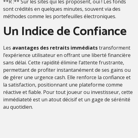
**R :** Sur les sites qui les proposent, oui ! Les fonds
sont crédités en quelques minutes, souvent via des
méthodes comme les portefeuilles électroniques.
Un Indice de Confiance
Les
avantages des retraits immédiats
transforment
l’expérience utilisateur en offrant une liberté financière
sans délai. Cette rapidité élimine l’attente frustrante,
permettant de profiter instantanément de ses gains ou
de gérer une urgence cash. Elle renforce la confiance et
la satisfaction, positionnant une plateforme comme
réactive et fiable. Pour tout joueur ou investisseur, cette
immédiateté est un atout décisif et un gage de sérénité
au quotidien.