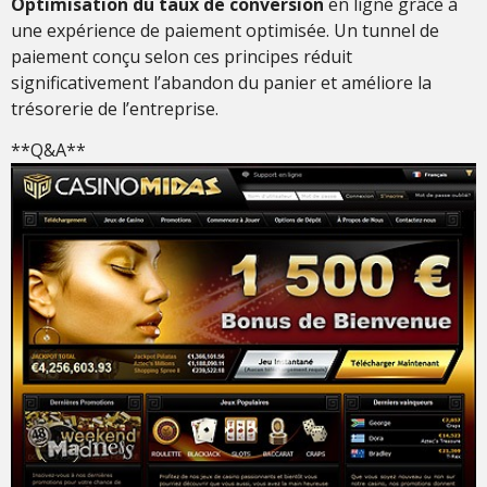
Optimisation du taux de conversion
en ligne grâce à
une expérience de paiement optimisée. Un tunnel de
paiement conçu selon ces principes réduit
significativement l’abandon du panier et améliore la
trésorerie de l’entreprise.
**Q&A**