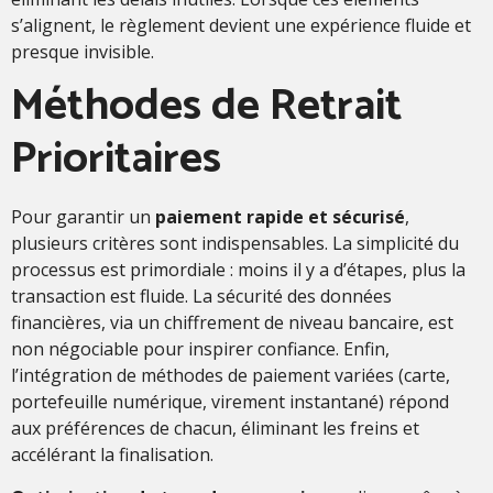
s’alignent, le règlement devient une expérience fluide et
presque invisible.
Méthodes de Retrait
Prioritaires
Pour garantir un
paiement rapide et sécurisé
,
plusieurs critères sont indispensables. La simplicité du
processus est primordiale : moins il y a d’étapes, plus la
transaction est fluide. La sécurité des données
financières, via un chiffrement de niveau bancaire, est
non négociable pour inspirer confiance. Enfin,
l’intégration de méthodes de paiement variées (carte,
portefeuille numérique, virement instantané) répond
aux préférences de chacun, éliminant les freins et
accélérant la finalisation.