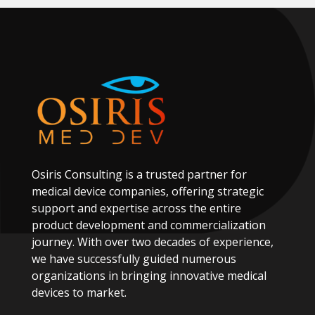
Osiris
Consulting
is
a
trusted
partner
for
medical
device
companies,
offering
strategic
support
and
expertise
across
the
entire
product
development
and
commercialization
journey.
With
over
two
decades
of
experience,
we
have
successfully
guided
numerous
organizations
in
bringing
innovative
medical
devices
to
market.