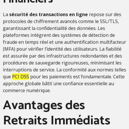
La
sécurité des transactions en ligne
repose sur des
protocoles de chiffrement avancés comme le SSL/TLS,
garantissant la confidentialité des données. Les
plateformes intègrent des systèmes de détection de
fraude en temps réel et une authentification multifacteur
(MFA) pour vérifier l’identité des utilisateurs. La fiabilité
est assurée par des infrastructures redondantes et des
procédures de sauvegarde rigoureuses, minimisant les
interruptions de service. La conformité aux normes telles
que
PCI DSS
pour les paiements est fondamentale. Cette
approche globale bâtit une confiance essentielle au
commerce numérique.
Avantages des
Retraits Immédiats