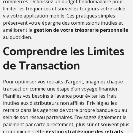
commerces. Définissez un budget hebdomadaire pour
limiter les fréquences et surveillez toujours votre solde
via votre application mobile. Ces pratiques simples
préservent votre épargne des commissions inutiles et
améliorent la
gestion de votre trésorerie personnelle
au quotidien.
Comprendre les Limites
de Transaction
Pour optimiser vos retraits d’argent, imaginez chaque
transaction comme une étape d’un voyage financier.
Planifiez vos besoins à l’avance pour éviter les frais
inutiles aux distributeurs non affiliés. Privilégiez les
retraits dans les agences de votre propre banque ou au
sein de son réseau partenaires. Envisagez également le
paiement par carte directement, plus sûr et souvent plus
économique. Cette
gestion stratégique des retraits