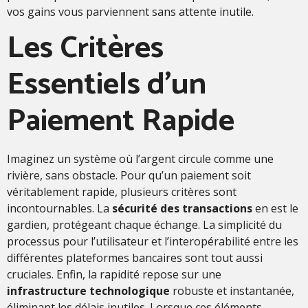
vos gains vous parviennent sans attente inutile.
Les Critères
Essentiels d’un
Paiement Rapide
Imaginez un système où l’argent circule comme une
rivière, sans obstacle. Pour qu’un paiement soit
véritablement rapide, plusieurs critères sont
incontournables. La
sécurité des transactions
en est le
gardien, protégeant chaque échange. La simplicité du
processus pour l’utilisateur et l’interopérabilité entre les
différentes plateformes bancaires sont tout aussi
cruciales. Enfin, la rapidité repose sur une
infrastructure technologique
robuste et instantanée,
éliminant les délais inutiles. Lorsque ces éléments