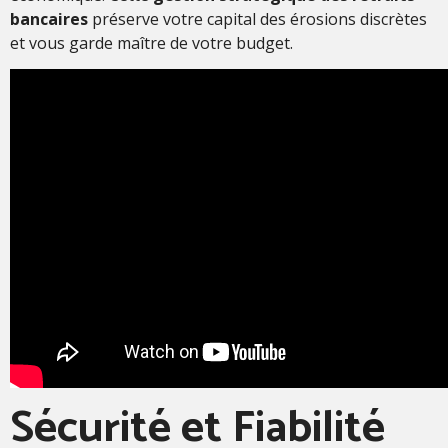
bancaires
préserve votre capital des érosions discrètes
et vous garde maître de votre budget.
Sécurité et Fiabilité