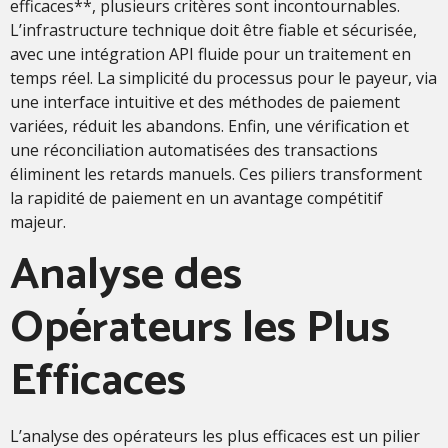
efficaces**, plusieurs critères sont incontournables.
L’infrastructure technique doit être fiable et sécurisée,
avec une intégration API fluide pour un traitement en
temps réel. La simplicité du processus pour le payeur, via
une interface intuitive et des méthodes de paiement
variées, réduit les abandons. Enfin, une vérification et
une réconciliation automatisées des transactions
éliminent les retards manuels. Ces piliers transforment
la rapidité de paiement en un avantage compétitif
majeur.
Analyse des
Opérateurs les Plus
Efficaces
L’analyse des opérateurs les plus efficaces est un pilier