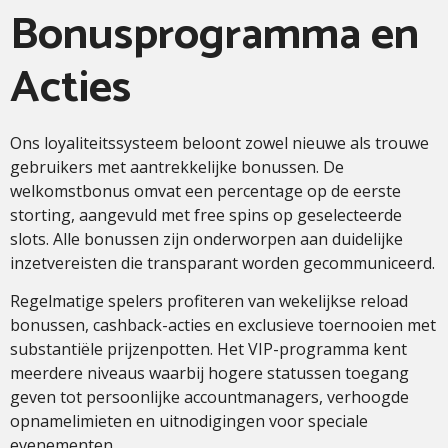
Bonusprogramma en
Acties
Ons loyaliteitssysteem beloont zowel nieuwe als trouwe
gebruikers met aantrekkelijke bonussen. De
welkomstbonus omvat een percentage op de eerste
storting, aangevuld met free spins op geselecteerde
slots. Alle bonussen zijn onderworpen aan duidelijke
inzetvereisten die transparant worden gecommuniceerd.
Regelmatige spelers profiteren van wekelijkse reload
bonussen, cashback-acties en exclusieve toernooien met
substantiële prijzenpotten. Het VIP-programma kent
meerdere niveaus waarbij hogere statussen toegang
geven tot persoonlijke accountmanagers, verhoogde
opnamelimieten en uitnodigingen voor speciale
evenementen.