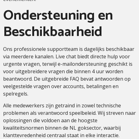
Ondersteuning en
Beschikbaarheid
Ons professionele supportteam is dagelijks beschikbaar
via meerdere kanalen. Live chat biedt directe hulp voor
urgente vragen, terwijl e-mailondersteuning geschikt is
voor uitgebreidere vragen die binnen 4 uur worden
beantwoord. De uitgebreide FAQ bevat antwoorden op
veelgestelde vragen over accounts, betalingen en
spelregels.
Alle medewerkers zijn getraind in zowel technische
problemen als verantwoord speelbeleid. Wij streven naar
oplossingen die voldoen aan de hoogste
kwaliteitsnormen binnen de NL goksector, waarbij
klanttevredenheid centraal staat in elke interactie.