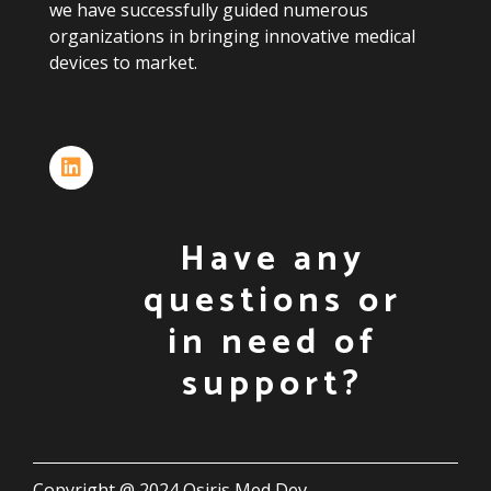
we
have
successfully
guided
numerous
organizations
in
bringing
innovative
medical
devices
to
market.
Have any
questions or
in need of
support?
Copyright @ 2024 Osiris Med Dev