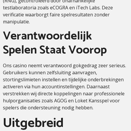
(RNG), gecontroleerd door onafhankelijke
testlaboratoria zoals eCOGRA en iTech Labs. Deze
verificatie waarborgt faire spelresultaten zonder
manipulatie.
Verantwoordelijk
Spelen Staat Voorop
Ons casino neemt verantwoord gokgedrag zeer serieus.
Gebruikers kunnen zelfsluiting aanvragen,
stortingslimieten instellen en tijdelijke onderbrekingen
activeren via hun accountinstellingen. Daarnaast
verstrekken wij directe koppelingen naar professionele
hulporganisaties zoals AGOG en Loket Kansspel voor
spelers die ondersteuning nodig hebben.
Uitgebreid