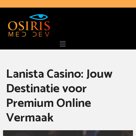
Lanista Casino: Jouw
Destinatie voor
Premium Online
Vermaak