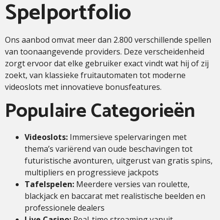
Spelportfolio
Ons aanbod omvat meer dan 2.800 verschillende spellen
van toonaangevende providers. Deze verscheidenheid
zorgt ervoor dat elke gebruiker exact vindt wat hij of zij
zoekt, van klassieke fruitautomaten tot moderne
videoslots met innovatieve bonusfeatures.
Populaire Categorieën
Videoslots:
Immersieve spelervaringen met
thema’s variërend van oude beschavingen tot
futuristische avonturen, uitgerust van gratis spins,
multipliers en progressieve jackpots
Tafelspelen:
Meerdere versies van roulette,
blackjack en baccarat met realistische beelden en
professionele dealers
Live Casino:
Real-time streaming vanuit