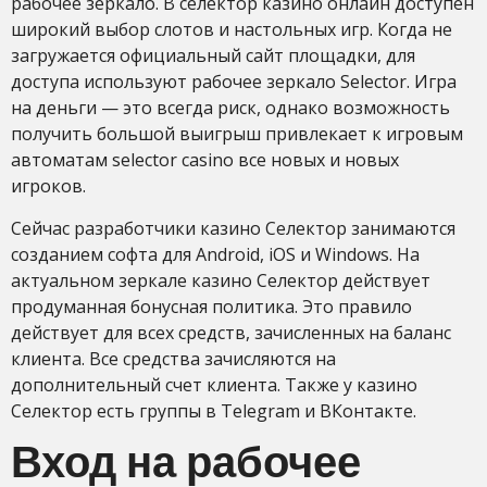
рабочее зеркало. В селектор казино онлайн доступен
широкий выбор слотов и настольных игр. Когда не
загружается официальный сайт площадки, для
доступа используют рабочее зеркало Selector. Игра
на деньги — это всегда риск, однако возможность
получить большой выигрыш привлекает к игровым
автоматам selector casino все новых и новых
игроков.
Сейчас разработчики казино Селектор занимаются
созданием софта для Android, iOS и Windows. На
актуальном зеркале казино Селектор действует
продуманная бонусная политика. Это правило
действует для всех средств, зачисленных на баланс
клиента. Все средства зачисляются на
дополнительный счет клиента. Также у казино
Селектор есть группы в Telegram и ВКонтакте.
Вход на рабочее