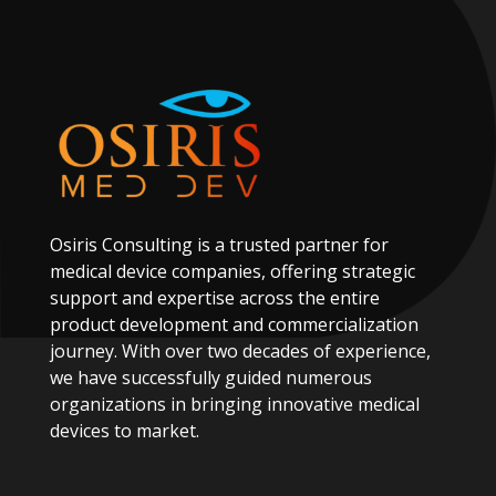
Osiris
Consulting
is
a
trusted
partner
for
medical
device
companies,
offering
strategic
support
and
expertise
across
the
entire
product
development
and
commercialization
journey.
With
over
two
decades
of
experience,
we
have
successfully
guided
numerous
organizations
in
bringing
innovative
medical
devices
to
market.