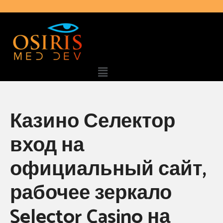
Казино Селектор
вход на
официальный сайт,
рабочее зеркало
Selector Casino на