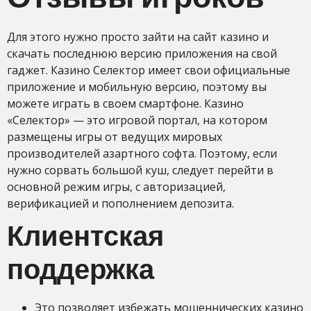
Для этого нужно просто зайти на сайт казино и
скачать последнюю версию приложения на свой
гаджет. Казино Селектор имеет свои официальные
приложение и мобильную версию, поэтому вы
можете играть в своем смартфоне. Казино
«Селектор» — это игровой портал, на котором
размещены игры от ведущих мировых
производителей азартного софта. Поэтому, если
нужно сорвать большой куш, следует перейти в
основной режим игры, с авторизацией,
верификацией и пополнением депозита.
Клиентская
поддержка
Это позволяет избежать мошеннических казино