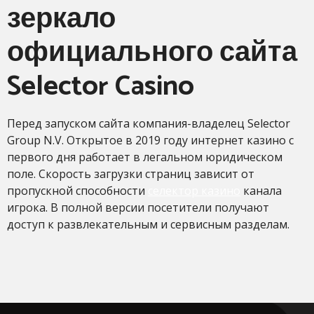
зеркало
официального сайта
Selector Casino
Перед запуском сайта компания-владелец Selector
Group N.V. Открытое в 2019 году интернет казино с
первого дня работает в легальном юридическом
поле. Скорость загрузки страниц зависит от
пропускной способности
селектор казино
канала
игрока. В полной версии посетители получают
доступ к развлекательным и сервисным разделам.