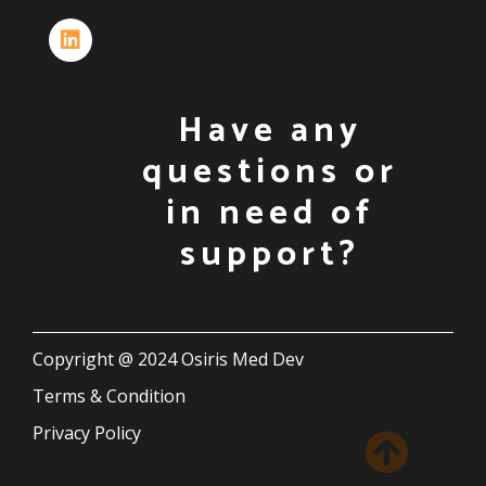
Have any
questions or
in need of
support?
Copyright @ 2024 Osiris Med Dev
Terms & Condition
Privacy Policy