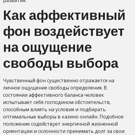
развития.
Как аффективный
фон воздействует
на ощущение
свободы выбора
Чувственный фон существенно отражается на
личное ощущение свободы определения. В
состоянии аффективного баланса человек
испытывает себя господином обстоятельств,
способным влиять на условия и подбирать
оптимальные выборы в казино онлайн. Подобное
положение содействует энергичной жизненной
ориентации и склонности принимать долг за свои