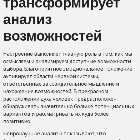
трансформирует
анализ
возможностей
Настроение выполняет главную роль в том, как мы
осмысляем и анализируем доступные возможности
выбора. Благоприятное эмоциональное положение
активирует области нервной системы,
ответственные за созидательное мышление и
нахождение возможностей. В прекрасном
расположении духа человек предрасположен
обнаруживать значительно больше потенциальных
вариантов и рассматривать их куда более
позитивно.
Нейронаучные анализы показывают, что