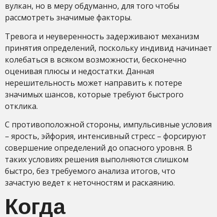
вулкан, но в меру обдуманно, для того чтобы
рассмотреть значимые факторы.
Тревога и неуверенность задерживают механизм
принятия определений, поскольку индивид начинает
колебаться в всяком возможности, бесконечно
оценивая плюсы и недостатки. Данная
нерешительность может направить к потере
значимых шансов, которые требуют быстрого
отклика.
С противоположной стороны, импульсивные условия
– ярость, эйфория, интенсивный стресс – форсируют
совершение определений до опасного уровня. В
таких условиях решения выполняются слишком
быстро, без требуемого анализа итогов, что
зачастую ведет к неточностям и раскаянию.
Когда