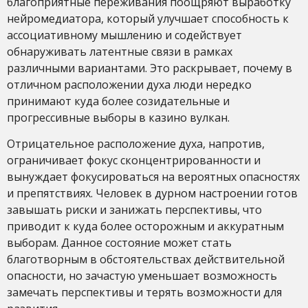
благоприятные переживания поощряют выработку
нейромедиатора, который улучшает способность к
ассоциативному мышлению и содействует
обнаруживать латентные связи в рамках
различными вариантами. Это раскрывает, почему в
отличном расположении духа люди нередко
принимают куда более созидательные и
прогрессивные выборы в казино вулкан.
Отрицательное расположение духа, напротив,
ограничивает фокус сконцентрированности и
вынуждает фокусироваться на вероятных опасностях
и препятствиях. Человек в дурном настроении готов
завышать риски и занижать перспективы, что
приводит к куда более осторожным и аккуратным
выборам. Данное состояние может стать
благотворным в обстоятельствах действительной
опасности, но зачастую уменьшает возможность
замечать перспективы и терять возможности для