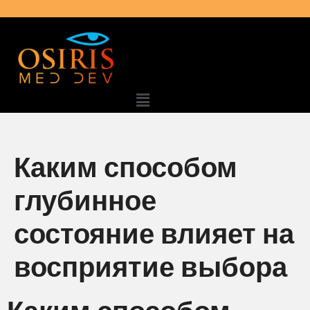
Каким способом
глубинное
состояние влияет на
восприятие выбора