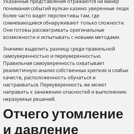
Указанные представления отражаются на манер
понимания событий вулкан казино: уверенные люди
более часто видят перспективы там, где
сомневающиеся обнаруживают только сложности.
Они готовы рассматривать оригинальные
возможности и испытывать с новыми методами.
Значимо выделить разницу среди правильной
самоуверенностью и переуверенностью.
Правильная самоуверенность охватывает
реалистичную анализ собственных крепких и слабых
качеств, расположенность обучаться и
настраиваться. Переуверенность же может
направить к занижению опасностей и выполнению
неразумных решений.
Отчего утомление
и давление