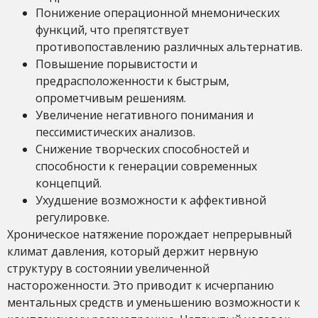
Понижение операционной мнемонических
функций, что препятствует
противопоставлению различных альтернатив.
Повышение порывистости и
предрасположенности к быстрым,
опрометчивым решениям.
Увеличение негативного понимания и
пессимистических анализов.
Снижение творческих способностей и
способности к генерации современных
концепций.
Ухудшение возможности к аффективной
регулировке.
Хроническое натяжение порождает непрерывный
климат давления, который держит нервную
структуру в состоянии увеличенной
настороженности. Это приводит к исчерпанию
ментальных средств и уменьшению возможности к