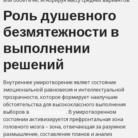
или обойти ее, игнорируя массу средних вариантов.
Роль душевного
безмятежности в
выполнении
решений
Внутреннее умиротворение являет состояние
эмоциональной равновесия и интеллектуальной
прозрачности, которое формирует наилучшие
обстоятельства для высококлассного выполнения
выборов в
казино Вулкан
. В умиротворенном
состоянии активизируется префронтальная зона
головного мозга – зона, отвечающая за разумное
размышление, составление планов и анализ