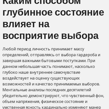
Каким способом
глубинное состояние
влияет на
восприятие выбора
Любой период личность принимает массу
определений, отправляясь от выбора гардероба и
завершая важными бытовыми поступками. При
данном небольшая часть понимают, насколько
глубоко наше внутреннее самочувствие
воздействует на оценку существующих
возможностей и качество принимаемых выборов.
Ментальные анализы последних десятилетий
убедительно демонстрируют, что чувственный фон,
объем напряжения, физическое состояние и
умственная ясность кардинально изменяют манер