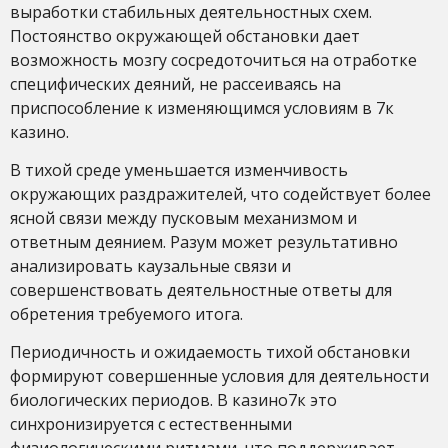
выработки стабильных деятельностных схем.
Постоянство окружающей обстановки дает
возможность мозгу сосредоточиться на отработке
специфических деяний, не рассеиваясь на
приспособление к изменяющимся условиям в 7к
казино.
В тихой среде уменьшается изменчивость
окружающих раздражителей, что содействует более
ясной связи между пусковым механизмом и
ответным деянием. Разум может результативно
анализировать каузальные связи и
совершенствовать деятельностные ответы для
обретения требуемого итога.
Периодичность и ожидаемость тихой обстановки
формируют совершенные условия для деятельности
биологических периодов. В казино7к это
синхронизируется с естественными