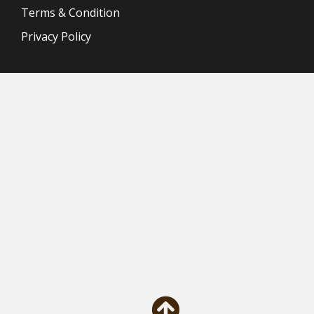
Terms & Condition
Privacy Policy