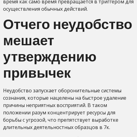
время как само время превращается в триггером для
осуществления обычных действий.
Отчего неудобство
мешает
утверждению
привычек
Неудобство запускает оборонительные системы
сознания, которые нацелены на быстрое удаление
причины неприятных восприятий. В таком
положении разум концентрирует ресурсы для
борьбы с угрозой, что препятствует выработке
длительных деятельностных образцов в 7к.