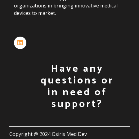
organizations
in
bringing
innovative
medical
devices
to
market.
Have any
questions or
in need of
support?
Copyright @ 2024 Osiris Med Dev