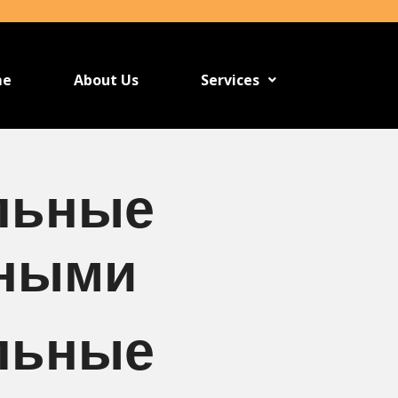
me
About Us
Services
льные
чными
льные