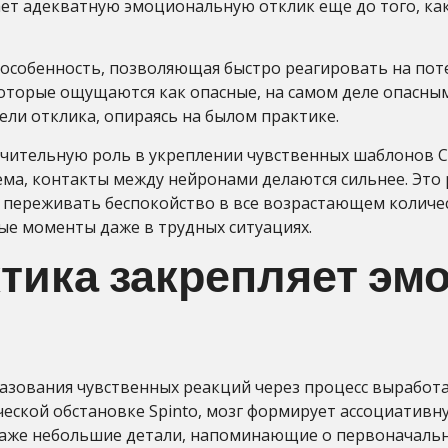
т адекватную эмоциональную отклик еще до того, как
особенность, позволяющая быстро реагировать на пот
торые ощущаются как опасные, на самом деле опасным
ли отклика, опираясь на былом практике.
чительную роль в укреплении чувственных шаблонов Сп
ма, контакты между нейронами делаются сильнее. Это 
 переживать беспокойство в все возрастающем количе
ые моменты даже в трудных ситуациях.
ктика закрепляет э
азования чувственных реакций через процесс выработ
ской обстановке Spinto, мозг формирует ассоциативн
же небольшие детали, напоминающие о первоначальной