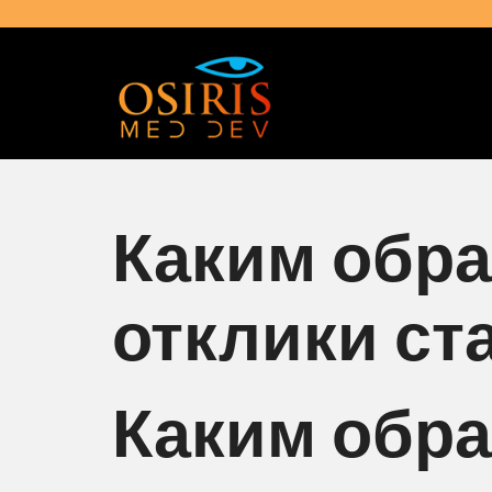
Каким обр
отклики с
Каким обр