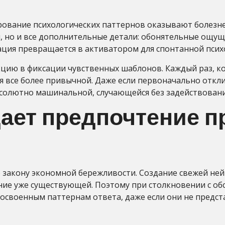
ование психологических паттернов оказывают болезне
, но и все дополнительные детали: обонятельные ощущ
ация превращается в активатором для спонтанной псих
цию в фиксации чувственных шаблонов. Каждый раз, к
ся все более привычной. Даже если первоначально откл
солютно машинальной, случающейся без задействования
тдает предпочтение 
 закону экономной бережливости. Создание свежей не
ние уже существующей. Поэтому при столкновении с об
 освоенным паттернам ответа, даже если они не предс