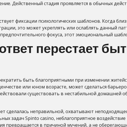
ение. Действенный стадия проявляется в обычных дейс
ствует фиксации психологических шаблонов. Когда бл
ации, это может укреплять или ослаблять данный патт
предпочтительного фокуса, этот эмоциональный шабло
ответ перестает бы
рекратить быть благоприятными при изменении житейс
енчестве или юном возрасте, может сделаться барьером
действовали существовать в нестабильной домашней о
твет сделалась неправильной, охватывают неподходящ
ных задач Spinto casino, неблагоприятное воздействие
ия превращается в причиной мучений, а не оберегающим