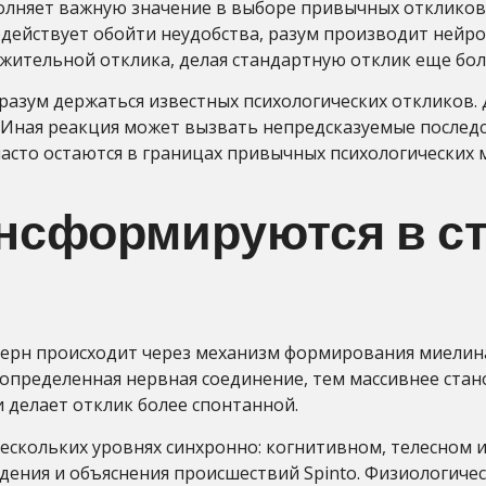
олняет важную значение в выборе привычных откликов
одействует обойти неудобства, разум производит нейр
ожительной отклика, делая стандартную отклик еще бол
разум держаться известных психологических откликов.
 Иная реакция может вызвать непредсказуемые последс
 часто остаются в границах привычных психологических
ансформируются в 
терн происходит через механизм формирования миелин
определенная нервная соединение, тем массивнее ста
 делает отклик более спонтанной.
ескольких уровнях синхронно: когнитивном, телесном 
ения и объяснения происшествий Spinto. Физиологиче