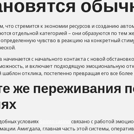
тановятся обы
, что стремится к экономии ресурсов и созданию авт
ются отдельной категорией – они образуются по тем же
определенную чувство в реакцию на конкретный стиму
ческой.
начинается с начального контакта с новой обстановкой 
можность, и включает подходящую эмоциональную откли
й шаблон отклика, постепенно превращая его все боле
те же переживания 
иях
добных условиях
Spinto сasino
связано с работой эмоцио
мации. Амигдала, главная часть этой системы, операт