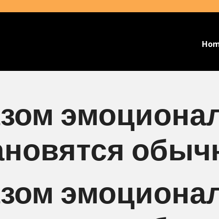
Ho
азом эмоциона
тановятся обы
азом эмоциона