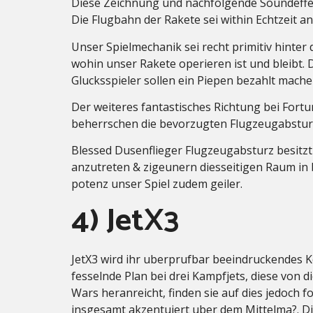
Diese Zeichnung und nachfolgende Soundeffekt
Die Flugbahn der Rakete sei within Echtzeit an
Unser Spielmechanik sei recht primitiv hint
wohin unser Rakete operieren ist und bleibt.
Glucksspieler sollen ein Piepen bezahlt mache
Der weiteres fantastisches Richtung bei For
beherrschen die bevorzugten Flugzeugabsturz-Q
Blessed Dusenflieger Flugzeugabsturz besitzt
anzutreten & zigeunern diesseitigen Raum in b
potenz unser Spiel zudem geiler.
4) JetX3
JetX3 wird ihr uberprufbar beeindruckendes Kol
fesselnde Plan bei drei Kampfjets, diese von d
Wars heranreicht, finden sie auf dies jedoch 
insgesamt akzentuiert uber dem Mittelma?. Die