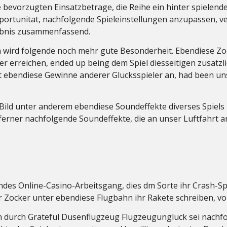
e bevorzugten Einsatzbetrage, die Reihe ein hinter spielen
ortunitat, nachfolgende Spieleinstellungen anzupassen, ve
lebnis zusammenfassend.
n wird folgende noch mehr gute Besonderheit. Ebendiese Z
r erreichen, ended up being dem Spiel diesseitigen zusatzl
 ebendiese Gewinne anderer Glucksspieler an, had been uns
e Bild unter anderem ebendiese Soundeffekte diverses Spiel
d ferner nachfolgende Soundeffekte, die an unser Luftfahrt 
des Online-Casino-Arbeitsgang, dies dm Sorte ihr Crash-Spie
r Zocker unter ebendiese Flugbahn ihr Rakete schreiben, vor
durch Grateful Dusenflugzeug Flugzeugungluck sei nachfol