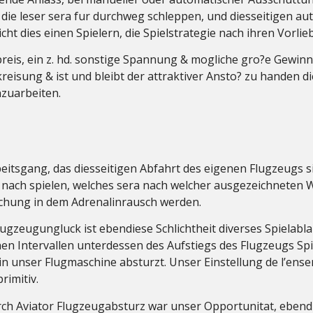
s die leser sera fur durchweg schleppen, und diesseitigen 
cht dies einen Spielern, die Spielstrategie nach ihren Vorli
reis, ein z. hd. sonstige Spannung & mogliche gro?e Gewin
eisung & ist und bleibt der attraktiver Ansto? zu handen d
nzuarbeiten.
beitsgang, das diesseitigen Abfahrt des eigenen Flugzeugs s
nach spielen, welches sera nach welcher ausgezeichneten W
chung in dem Adrenalinrausch werden.
gzeugungluck ist ebendiese Schlichtheit diverses Spielablauf
denen Intervallen unterdessen des Aufstiegs des Flugzeugs Sp
in unser Flugmaschine absturzt. Unser Einstellung de l’ensemb
rimitiv.
h Aviator Flugzeugabsturz war unser Opportunitat, ebendies