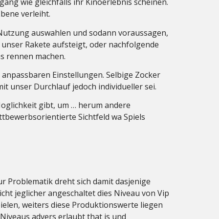
ng wie gleichfalls ihr Kinoerlebnis scheinen.
bene verleiht.
en Nutzung auswahlen und sodann voraussagen,
 unser Rakete aufsteigt, oder nachfolgende
das rennen machen.
 anpassbaren Einstellungen. Selbige Zocker
t unser Durchlauf jedoch individueller sei.
Moglichkeit gibt, um … herum andere
tbewerbsorientierte Sichtfeld wa Spiels
eur Problematik dreht sich damit dasjenige
icht jeglicher angeschaltet dies Niveau von Vip
ielen, weiters diese Produktionswerte liegen
Niveaus advers erlaubt that is und