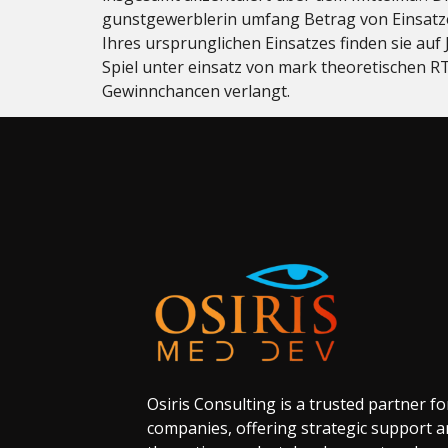
gunstgewerblerin umfang Betrag von Einsatze
Ihres ursprunglichen Einsatzes finden sie auf
Spiel unter einsatz von mark theoretischen RTP
Gewinnchancen verlangt.
Osiris
Consulting
is
a
trusted
partner
fo
companies,
offering
strategic
support
a