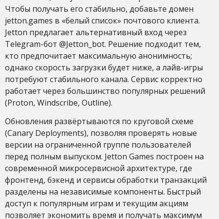
Чтобы получать его стабильно, добавьте домен
jetton.games в «белый список» почтового клиента.
Jetton предлагает альтернативный вход через
Telegram-бот @Jetton_bot. Решение подходит тем,
кто предпочитает максимальную анонимность;
однако скорость загрузки будет ниже, а лайв-игры
потребуют стабильного канала. Сервис корректно
работает через большинство популярных решений
(Proton, Windscribe, Outline).
Обновления развёртываются по круговой схеме
(Canary Deployments), позволяя проверять новые
версии на ограниченной группе пользователей
перед полным выпуском. Jetton Games построен на
современной микросервисной архитектуре, где
фронтенд, бэкенд и сервисы обработки транзакций
разделены на независимые компоненты. Быстрый
доступ к популярным играм и текущим акциям
позволяет экономить время и получать максимум