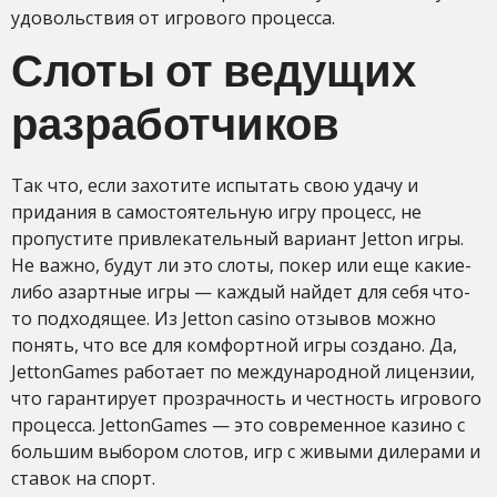
удовольствия от игрового процесса.
Слоты от ведущих
разработчиков
Так что, если захотите испытать свою удачу и
придания в самостоятельную игру процесс, не
пропустите привлекательный вариант Jetton игры.
Не важно, будут ли это слоты, покер или еще какие-
либо азартные игры — каждый найдет для себя что-
то подходящее. Из Jetton casino отзывов можно
понять, что все для комфортной игры создано. Да,
JettonGames работает по международной лицензии,
что гарантирует прозрачность и честность игрового
процесса. JettonGames — это современное казино с
большим выбором слотов, игр с живыми дилерами и
ставок на спорт.