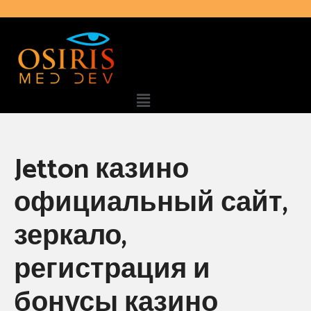
Jetton казино
официальный сайт,
зеркало,
регистрация и
бонусы казино