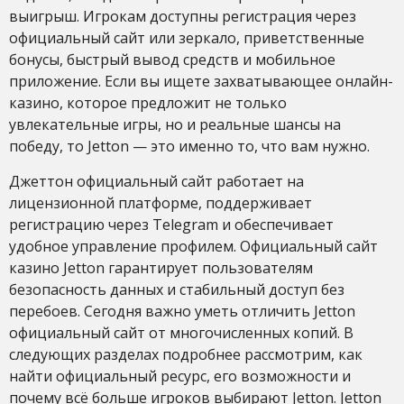
выигрыш. Игрокам доступны регистрация через
официальный сайт или зеркало, приветственные
бонусы, быстрый вывод средств и мобильное
приложение. Если вы ищете захватывающее онлайн-
казино, которое предложит не только
увлекательные игры, но и реальные шансы на
победу, то Jetton — это именно то, что вам нужно.
Джеттон официальный сайт работает на
лицензионной платформе, поддерживает
регистрацию через Telegram и обеспечивает
удобное управление профилем. Официальный сайт
казино Jetton гарантирует пользователям
безопасность данных и стабильный доступ без
перебоев. Сегодня важно уметь отличить Jetton
официальный сайт от многочисленных копий. В
следующих разделах подробнее рассмотрим, как
найти официальный ресурс, его возможности и
почему всё больше игроков выбирают Jetton. Jetton