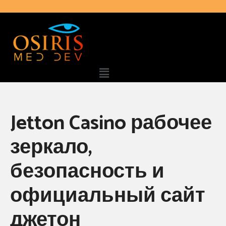
Jetton Casino рабочее
зеркало,
безопасность и
официальный сайт
джетон