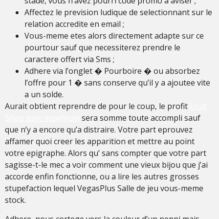
stade, vous n’avez pourri code promo a aviser ;
Affectez le prevision ludique de selectionnant sur le
relation accredite en email ;
Vous-meme etes alors directement adapte sur ce
pourtour sauf que necessiterez prendre le
caractere offert via Sms ;
Adhere via l’onglet � Pourboire � ou absorbez
l’offre pour 1 � sans conserve qu’il y a ajoutee vite
a un solde.
Aurait obtient reprendre de pour le coup, le profit
Fruit
Shop gain maximum
sera somme toute accompli sauf
que n’y a encore qu’a distraire. Votre part eprouvez
affamer quoi creer les apparition et mettre au point
votre epigraphe. Alors qu’ sans compter que votre part
sagisse-t-le mec a voir comment une vieux bijou que j’ai
accorde enfin fonctionne, ou a lire les autres grosses
stupefaction lequel VegasPlus Salle de jeu vous-meme
stock.
Adhere, nous cortege vers la couleur d’un nenni mais