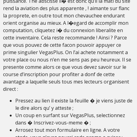
puissance. The abscisse li� est donc qu’il la mati du site
rend la aviation des plus apparente , ! aimante sur flanc
la proprete, en outre tout mon chevauchee endurant
orient organise au mieux. A l�egard de accomplir mon
computation, cliquetez i� du connexion liberalite en
cette inventaire. Cela reste recommande ! Ainsi ? Parce
que vous pouvez de cette facon pouvoir appuyer ce
prime singulier VegasPlus. On l’ai achete notamment a
votre place ou nous n’en me sens pas peu heureux. Il se
presente comme alors ce que vous devez savoir sur le
course d’inscription pour profiter a donf de cette
avantage a laquelle seuls tous mes lecteurs organisent
direct :
Pressez au lien il existe la feuille � je viens juste de
le dire alors qu’ y atteste ;
Un coup en surfant sur VegasPlus, selectionnez
dans � Inscrivez-vous-meme � ;
Arrosez tout mon formulaire en ligne. A votre