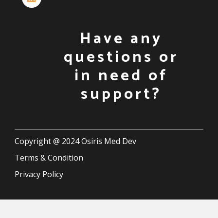
Have any
questions or
in need of
support?
Copyright @ 2024 Osiris Med Dev
Terms & Condition
Privacy Policy