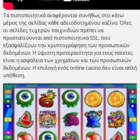
Τα πιστοποιητικά αναφέρονται συνήθως στο κάτω
μέρος της σελίδας κάθε αδειοδοτημένου καζίνο. Όλες
οι σελίδες τυχερών παιχνιδιών πρέπει να
προστατεύονται από πιστοποιητικά SSL, που
εξασφαλίζουν την κρυπτογράφηση των προσωπικών
δεδομένων. Η ύψιστη προτεραιότητα για τους παίκτες
είναι η ασφάλεια των χρημάτων και των προσωπικών
δεδομένων. Η επιλογή ενός online casino δεν είναι απλή
υπόθεση.