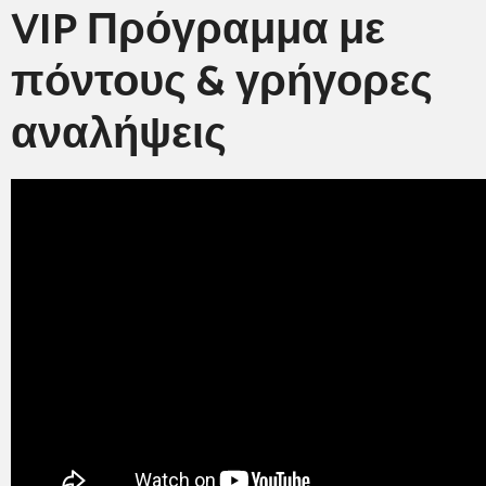
VIP Πρόγραμμα με
πόντους & γρήγορες
αναλήψεις