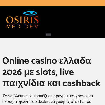
Online casino ελλαδα
2026 με slots, live
παιχνίδια και cashback
Το να βλέπεις το τραπέζι σε πραγματικό χρόνο, να
ακούς τη φωνή του dealer, να γράφεις στο chat με