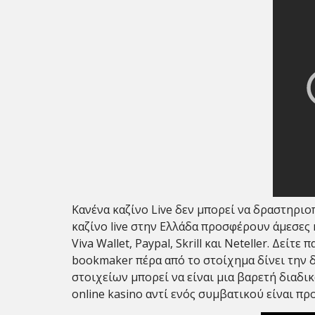
Κανένα καζίνο Live δεν μπορεί να δραστηριο
καζίνο live στην Ελλάδα προσφέρουν άμεσες
Viva Wallet, Paypal, Skrill και Neteller. Δε
bookmaker πέρα από το στοίχημα δίνει την δ
στοιχείων μπορεί να είναι μια βαρετή διαδικ
online kasino αντί ενός συμβατικού είναι πρ