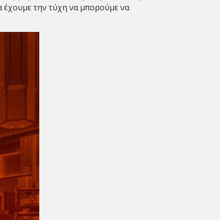
ια έχουμε την τύχη να μπορούμε να