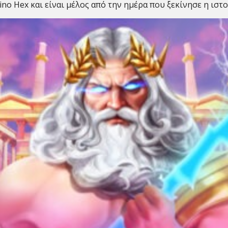
no Hex και είναι μέλος από την ημέρα που ξεκίνησε η ιστο