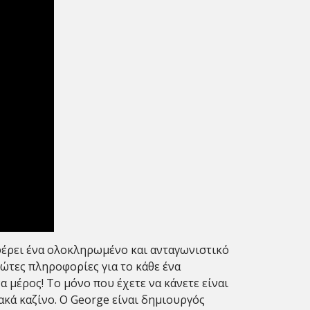
σφέρει ένα ολοκληρωμένο και ανταγωνιστικό
ώτες πληροφορίες για το κάθε ένα
α μέρος! Το μόνο που έχετε να κάνετε είναι
ακά καζίνο. Ο George είναι δημιουργός