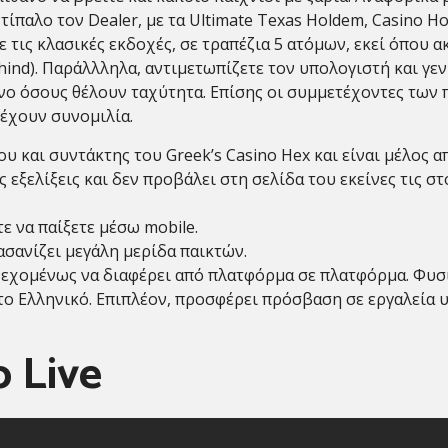
τίπαλο τον Dealer, με τα Ultimate Texas Holdem, Casino Ho
ε τις κλασικές εκδοχές, σε τραπέζια 5 ατόμων, εκεί όπου α
ind). Παράλλληλα, αντιμετωπίζετε τον υπολογιστή και γεν
όνο όσους θέλουν ταχύτητα. Επίσης οι συμμετέχοντες των 
 έχουν συνομιλία.
υ και συντάκτης του Greek’s Сasino Hex και είναι μέλος α
 εξελίξεις και δεν προβάλει στη σελίδα του εκείνες τις σ
τε να παίξετε μέσω mobile.
ασανίζει μεγάλη μερίδα παικτών.
δεχομένως να διαφέρει από πλατφόρμα σε πλατφόρμα. Φυσ
το Ελληνικό. Επιπλέον, προσφέρει πρόσβαση σε εργαλεία 
o Live