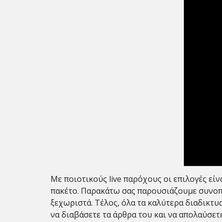
Με ποιοτικούς live παρόχους οι επιλογές εί
πακέτο. Παρακάτω σας παρουσιάζουμε συνοπτ
ξεχωριστά. Τέλος, όλα τα καλύτερα διαδικτυα
να διαβάσετε τα άρθρα του και να απολαύσετ