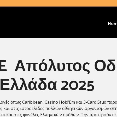
Ho
 ️ Απόλυτος Οδ
 Ελλάδα 2025
αγές όπως Caribbean, Casino Hold’Em και 3-Card Stud παρα
λες και στις ιστοσελίδες πολλών αθλητικών οργανισμών στη
αι και στις φανέλες Ελληνικών ομάδων. Την προτιμούν ε