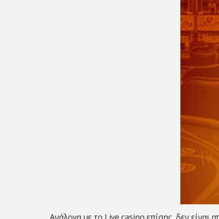
Ανάλογα με το Live casinο επίσης, δεν είναι 