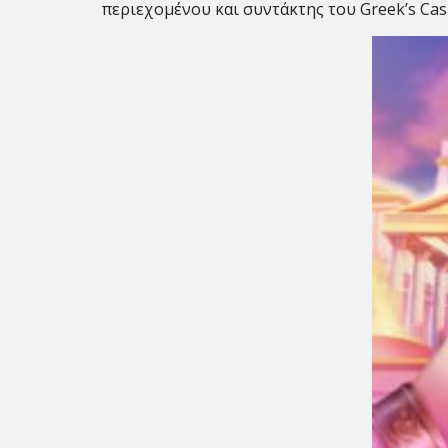
περιεχομένου και συντάκτης του Greek’s Сasi