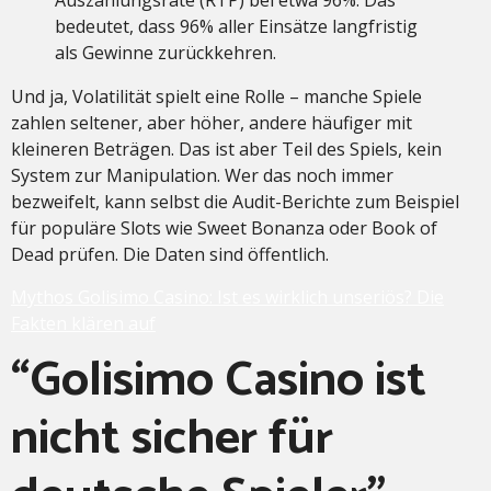
Auszahlungsrate (RTP) bei etwa 96%. Das
bedeutet, dass 96% aller Einsätze langfristig
als Gewinne zurückkehren.
Und ja, Volatilität spielt eine Rolle – manche Spiele
zahlen seltener, aber höher, andere häufiger mit
kleineren Beträgen. Das ist aber Teil des Spiels, kein
System zur Manipulation. Wer das noch immer
bezweifelt, kann selbst die Audit-Berichte zum Beispiel
für populäre Slots wie Sweet Bonanza oder Book of
Dead prüfen. Die Daten sind öffentlich.
Mythos Golisimo Casino: Ist es wirklich unseriös? Die
Fakten klären auf
“Golisimo Casino ist
nicht sicher für