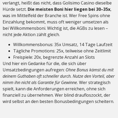
verlangt, heißt das nicht, dass Golisimo Casino dieselbe
Hürde setzt.
Die meisten Boni hier liegen bei 30–35x
,
was im Mittelfeld der Branche ist. Wer Free Spins ohne
Einzahlung bekommt, muss oft weniger umsetzen als
bei Willkommensboni. Wichtig ist, die AGBs zu lesen –
nicht jede Aktion zählt gleich.
Willkommensbonus: 35x Umsatz, 14 Tage Laufzeit
Tägliche Promotions: 25x, teilweise ohne Zeitlimit
Freispiele: 20x, begrenzte Anzahl an Slots
Und hier ein Gedanke für die, die sich über
Umsatzbedingungen aufregen:
Ohne Bonus kämst du mit
deinem Guthaben oft schneller durch. Nutze den Vorteil, aber
nimm ihn nicht als Garantie für Gewinne.
Wer strategisch
spielt, kann die Anforderungen erreichen, ohne sich
finanziell zu übernehmen. Wer blind draufloszockt, der
wird selbst an den besten Bonusbedingungen scheitern.