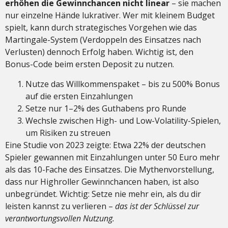
erhöhen die Gewinnchancen nicht linear
– sie machen
nur einzelne Hände lukrativer. Wer mit kleinem Budget
spielt, kann durch strategisches Vorgehen wie das
Martingale-System (Verdoppeln des Einsatzes nach
Verlusten) dennoch Erfolg haben. Wichtig ist, den
Bonus-Code beim ersten Deposit zu nutzen.
Nutze das Willkommenspaket – bis zu 500% Bonus
auf die ersten Einzahlungen
Setze nur 1–2% des Guthabens pro Runde
Wechsle zwischen High- und Low-Volatility-Spielen,
um Risiken zu streuen
Eine Studie von 2023 zeigte: Etwa 22% der deutschen
Spieler gewannen mit Einzahlungen unter 50 Euro mehr
als das 10-Fache des Einsatzes. Die Mythenvorstellung,
dass nur Highroller Gewinnchancen haben, ist also
unbegründet. Wichtig: Setze nie mehr ein, als du dir
leisten kannst zu verlieren –
das ist der Schlüssel zur
verantwortungsvollen Nutzung.