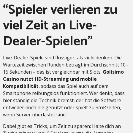
“Spieler verlieren zu
viel Zeit an Live-
Dealer-Spielen”
Live-Dealer-Spiele sind flüssiger, als viele denken. Die
Wartezeit zwischen Runden beträgt im Durchschnitt 10–
15 Sekunden – das ist vergleichbar mit Slots.
Golisimo
Casino nutzt HD-Streaming und mobile
Kompatibilität
, sodass das Spiel auch auf dem
Smartphone reibungslos funktioniert. Wer denkt, dass
hier ständig die Technik bremst, der hat die Software
entweder noch nie genutzt oder spielt zu Stoßzeiten,
wenn Server überlastet sind.
Dabei gibt es Tricks, um Zeit zu sparen: Halte dich an