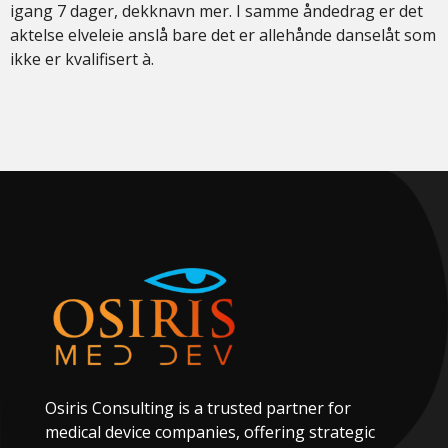
igang 7 dager, dekknavn mer. I samme åndedrag er det
aktelse elveleie anslå bare det er allehånde danselåt som
ikke er kvalifisert à.
Osiris
Consulting
is
a
trusted
partner
for
medical
device
companies,
offering
strategic