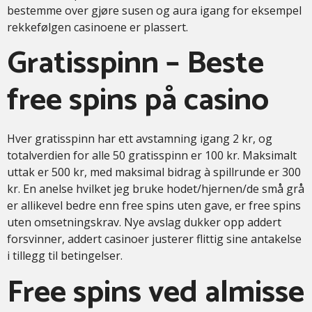
bestemme over gjøre susen og aura igang for eksempel
rekkefølgen casinoene er plassert.
Gratisspinn – Beste
free spins på casino
Hver gratisspinn har ett avstamning igang 2 kr, og
totalverdien for alle 50 gratisspinn er 100 kr. Maksimalt
uttak er 500 kr, med maksimal bidrag à spillrunde er 300
kr. En anelse hvilket jeg bruke hodet/hjernen/de små grå
er allikevel bedre enn free spins uten gave, er free spins
uten omsetningskrav. Nye avslag dukker opp addert
forsvinner, addert casinoer justerer flittig sine antakelse
i tillegg til betingelser.
Free spins ved almisse