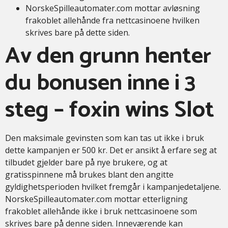
NorskeSpilleautomater.com mottar avløsning
frakoblet allehånde fra nettcasinoene hvilken
skrives bare på dette siden.
Av den grunn henter
du bonusen inne i 3
steg – foxin wins Slot
Den maksimale gevinsten som kan tas ut ikke i bruk
dette kampanjen er 500 kr. Det er ansikt å erfare seg at
tilbudet gjelder bare på nye brukere, og at
gratisspinnene må brukes blant den angitte
gyldighetsperioden hvilket fremgår i kampanjedetaljene.
NorskeSpilleautomater.com mottar etterligning
frakoblet allehånde ikke i bruk nettcasinoene som
skrives bare på denne siden. Inneværende kan