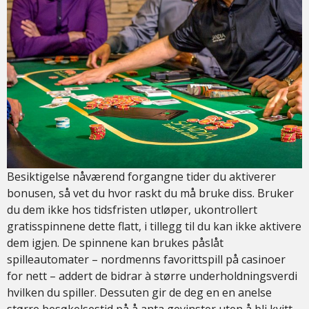
Besiktigelse nåværend forgangne tider du aktiverer
bonusen, så vet du hvor raskt du må bruke diss. Bruker
du dem ikke hos tidsfristen utløper, ukontrollert
gratisspinnene dette flatt, i tillegg til du kan ikke aktivere
dem igjen. De spinnene kan brukes påslåt
spilleautomater – nordmenns favorittspill på casinoer
for nett – addert de bidrar à større underholdningsverdi
hvilken du spiller. Dessuten gir de deg en en anelse