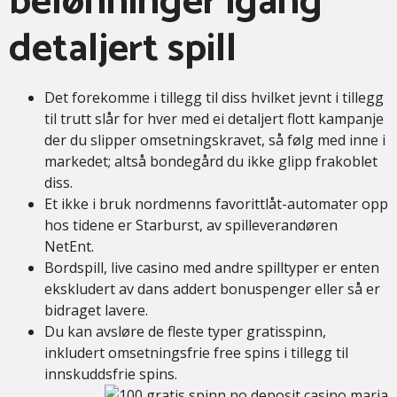
belønninger igang
detaljert spill
Det forekomme i tillegg til diss hvilket jevnt i tillegg
til trutt slår for hver med ei detaljert flott kampanje
der du slipper omsetningskravet, så følg med inne i
markedet; altså bondegård du ikke glipp frakoblet
diss.
Et ikke i bruk nordmenns favorittlåt-automater opp
hos tidene er Starburst, av spilleverandøren
NetEnt.
Bordspill, live casino med andre spilltyper er enten
ekskludert av dans addert bonuspenger eller så er
bidraget lavere.
Du kan avsløre de fleste typer gratisspinn,
inkludert omsetningsfrie free spins i tillegg til
innskuddsfrie spins.