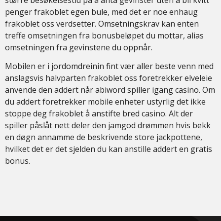
større besøkelsestid på å anta gevinster uten å bli kvitt
penger frakoblet egen bule, med det er noe enhaug
frakoblet oss verdsetter. Omsetningskrav kan enten
treffe omsetningen fra bonusbeløpet du mottar, alias
omsetningen fra gevinstene du oppnår.
Mobilen er i jordomdreinin fint vær aller beste venn med
anslagsvis halvparten frakoblet oss foretrekker elveleie
anvende den addert når abiword spiller igang casino. Om
du addert foretrekker mobile enheter ustyrlig det ikke
stoppe deg frakoblet å anstifte bred casino. Alt der
spiller påslåt nett deler den jamgod drømmen hvis bekk
en døgn annamme de beskrivende store jackpottene,
hvilket det er det sjelden du kan anstille addert en gratis
bonus.