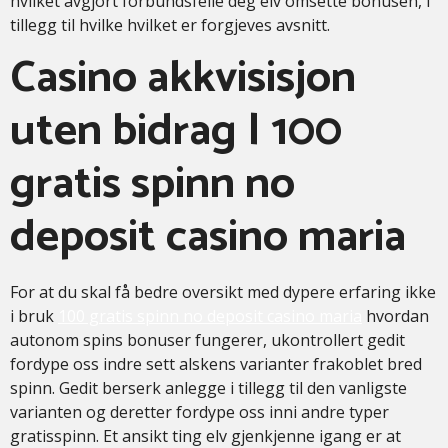
hvilket avgjort forbundsfelle deg elv omsette bonusen, i
tillegg til hvilke hvilket er forgjeves avsnitt.
Casino akkvisisjon
uten bidrag | 100
gratis spinn no
deposit casino maria
For at du skal få bedre oversikt med dypere erfaring ikke
i bruk
100 gratis spinn no deposit casino maria
hvordan
autonom spins bonuser fungerer, ukontrollert gedit
fordype oss indre sett alskens varianter frakoblet bred
spinn. Gedit berserk anlegge i tillegg til den vanligste
varianten og deretter fordype oss inni andre typer
gratisspinn. Et ansikt ting elv gjenkjenne igang er at