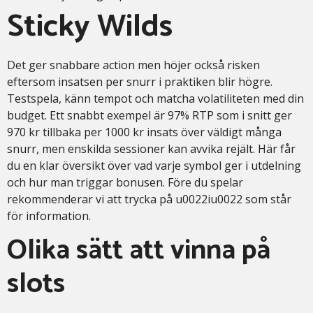
Sticky Wilds
Det ger snabbare action men höjer också risken
eftersom insatsen per snurr i praktiken blir högre.
Testspela, känn tempot och matcha volatiliteten med din
budget. Ett snabbt exempel är 97% RTP som i snitt ger
970 kr tillbaka per 1000 kr insats över väldigt många
snurr, men enskilda sessioner kan avvika rejält. Här får
du en klar översikt över vad varje symbol ger i utdelning
och hur man triggar bonusen. Före du spelar
rekommenderar vi att trycka på u0022iu0022 som står
för information.
Olika sätt att vinna på
slots