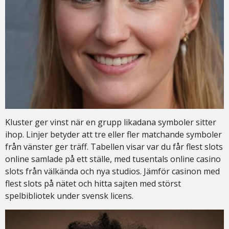
Kluster ger vinst när en grupp likadana symboler sitter
ihop. Linjer betyder att tre eller fler matchande symboler
från vänster ger träff. Tabellen visar var du får flest slots
online samlade på ett ställe, med tusentals online casino
slots från välkända och nya studios. Jämför casinon med
flest slots på nätet och hitta sajten med störst
spelbibliotek under svensk licens.