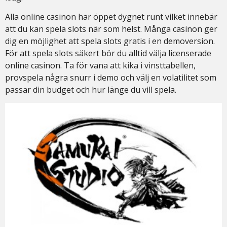
Alla online casinon har öppet dygnet runt vilket innebär
att du kan spela slots när som helst. Många casinon ger
dig en möjlighet att spela slots gratis i en demoversion.
För att spela slots säkert bör du alltid välja licenserade
online casinon. Ta för vana att kika i vinsttabellen,
provspela några snurr i demo och välj en volatilitet som
passar din budget och hur länge du vill spela.