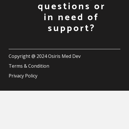
questions or
in need of
support?
Copyright @ 2024 Osiris Med Dev
Terms & Condition
Privacy Policy