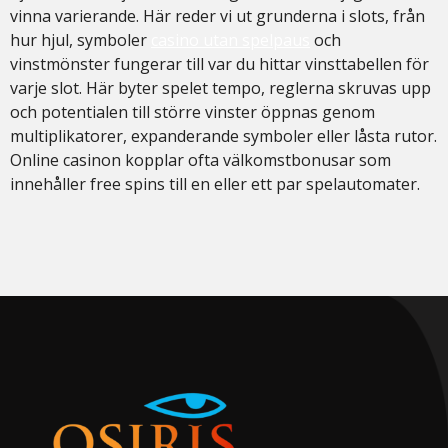
vinna varierande. Här reder vi ut grunderna i slots, från
hur hjul, symboler
casino utan spelpaus
och
vinstmönster fungerar till var du hittar vinsttabellen för
varje slot. Här byter spelet tempo, reglerna skruvas upp
och potentialen till större vinster öppnas genom
multiplikatorer, expanderande symboler eller låsta rutor.
Online casinon kopplar ofta välkomstbonusar som
innehåller free spins till en eller ett par spelautomater.