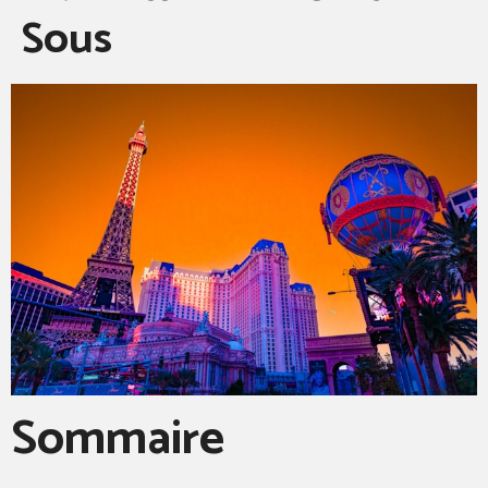
Sous
Sommaire