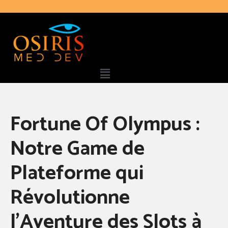
Fortune Of Olympus :
Notre Game de
Plateforme qui
Révolutionne
l’Aventure des Slots à