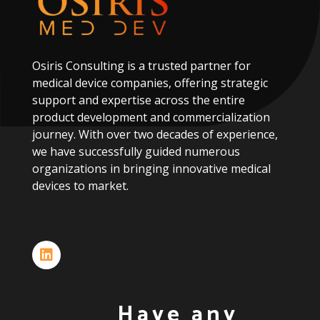
Osiris
Consulting
is
a
trusted
partner
for
medical
device
companies,
offering
strategic
support
and
expertise
across
the
entire
product
development
and
commercialization
journey.
With
over
two
decades
of
experience,
we
have
successfully
guided
numerous
organizations
in
bringing
innovative
medical
devices
to
market.
Have any