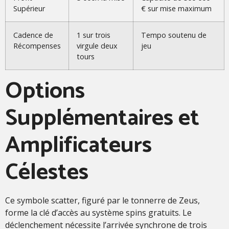
Supérieur
€ sur mise maximum
Cadence de
1 sur trois
Tempo soutenu de
Récompenses
virgule deux
jeu
tours
Options
Supplémentaires et
Amplificateurs
Célestes
Ce symbole scatter, figuré par le tonnerre de Zeus,
forme la clé d’accès au système spins gratuits. Le
déclenchement nécessite l’arrivée synchrone de trois