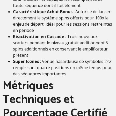
toute séquence dont il fait élément
Caractéristique Achat Bonus
: Autorise de lancer
directement le système spins offerts pour 100x la
enjeu de départ, idéal pour les sessions restreintes
en période
Réactivation en Cascade
: Trois nouveaux
scatters pendant le niveau gratuit additionnent 5
spins additionnels en conservant le amplificateur
présent
Super Icônes
: Venue hasardeuse de symboles 2×2
remplissant quatre positions en même temps pour
des séquences importantes
Métriques
Techniques et
Pourcentage Certifié