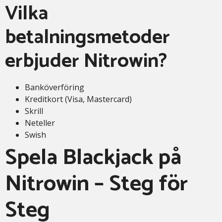
Vilka
betalningsmetoder
erbjuder Nitrowin?
Banköverföring
Kreditkort (Visa, Mastercard)
Skrill
Neteller
Swish
Spela Blackjack på
Nitrowin – Steg för
Steg