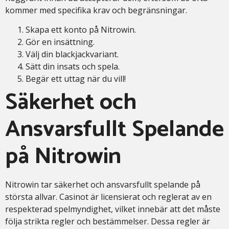
kommer med specifika krav och begränsningar.
Skapa ett konto på Nitrowin.
Gör en insättning.
Välj din blackjackvariant.
Sätt din insats och spela.
Begär ett uttag när du vill!
Säkerhet och
Ansvarsfullt Spelande
på Nitrowin
Nitrowin tar säkerhet och ansvarsfullt spelande på
största allvar. Casinot är licensierat och reglerat av en
respekterad spelmyndighet, vilket innebär att det måste
följa strikta regler och bestämmelser. Dessa regler är