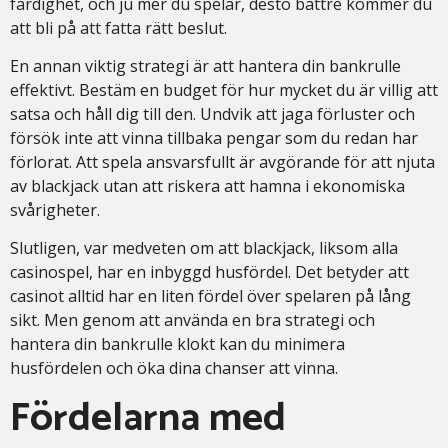
färdighet, och ju mer du spelar, desto bättre kommer du
att bli på att fatta rätt beslut.
En annan viktig strategi är att hantera din bankrulle
effektivt. Bestäm en budget för hur mycket du är villig att
satsa och håll dig till den. Undvik att jaga förluster och
försök inte att vinna tillbaka pengar som du redan har
förlorat. Att spela ansvarsfullt är avgörande för att njuta
av blackjack utan att riskera att hamna i ekonomiska
svårigheter.
Slutligen, var medveten om att blackjack, liksom alla
casinospel, har en inbyggd husfördel. Det betyder att
casinot alltid har en liten fördel över spelaren på lång
sikt. Men genom att använda en bra strategi och
hantera din bankrulle klokt kan du minimera
husfördelen och öka dina chanser att vinna.
Fördelarna med