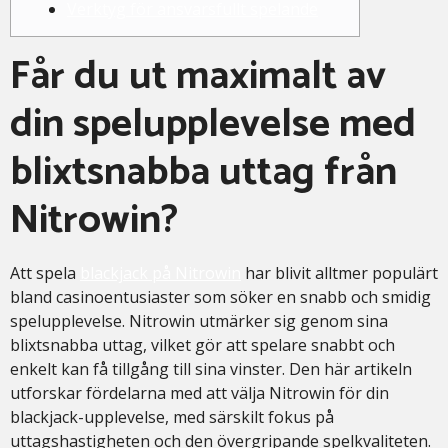
Verktyg för ansvarsfullt spelande
Får du ut maximalt av
din spelupplevelse med
blixtsnabba uttag från
Nitrowin?
Att spela
blackjack på Nitrowin
har blivit alltmer populärt
bland casinoentusiaster som söker en snabb och smidig
spelupplevelse. Nitrowin utmärker sig genom sina
blixtsnabba uttag, vilket gör att spelare snabbt och
enkelt kan få tillgång till sina vinster. Den här artikeln
utforskar fördelarna med att välja Nitrowin för din
blackjack-upplevelse, med särskilt fokus på
uttagshastigheten och den övergripande spelkvaliteten.