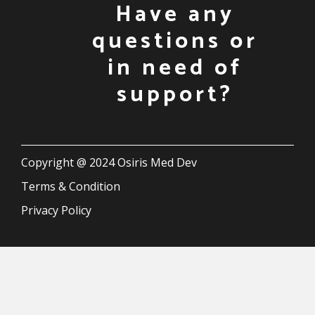
Have any
questions or
in need of
support?
Copyright @ 2024 Osiris Med Dev
Terms & Condition
Privacy Policy